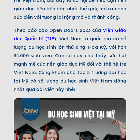
trẻ Việt Nam, bởi đây là cơ hội để tiếp cận nền
giáo dục tiên tiến bậc nhất thế giới, mở ra cánh
cửa đến với tương lai rộng mở và thành công.
Theo báo cáo Open Doors 2023 của
Viện Giáo
dục Quốc tế (IIE)
, Việt Nam là quốc gia có số
lượng du học sinh lớn thứ 6 tại Hoa Kỳ, với hơn
34.000 sinh viên. Con số này cho thấy sức hút
mạnh mẽ của nền giáo dục Mỹ đối với thế hệ trẻ
Việt Nam. Cùng khám phá top 5 trường đại học
tại Mỹ có số lượng du học sinh Việt Nam đông
nhất qua bài viết này nhé!