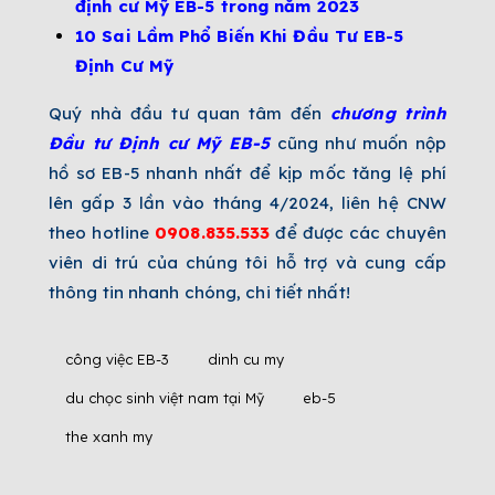
định cư Mỹ EB-5 trong năm 2023
10 Sai Lầm Phổ Biến Khi Đầu Tư EB-5
Định Cư Mỹ
Quý nhà đầu tư quan tâm đến
chương trình
Đầu tư Định cư Mỹ EB-5
cũng như muốn nộp
hồ sơ EB-5 nhanh nhất để kịp mốc tăng lệ phí
lên gấp 3 lần vào tháng 4/2024, liên hệ CNW
theo hotline
0908.835.533
để được các chuyên
viên di trú của chúng tôi hỗ trợ và cung cấp
thông tin nhanh chóng, chi tiết nhất!
công việc EB-3
dinh cu my
du chọc sinh việt nam tại Mỹ
eb-5
the xanh my