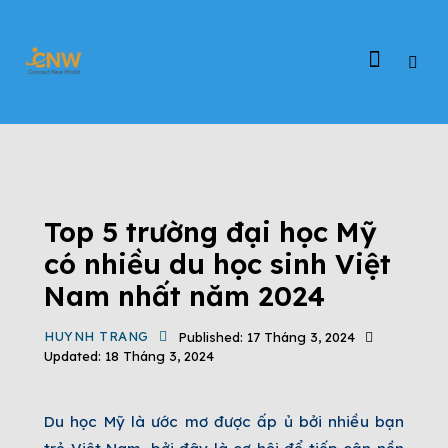
TIN TỨC
ĐẤT NƯỚC MỸ
ĐỊNH CƯ EB-3
ĐỊNH CƯ MỸ
TIN TỨC CHƯƠNG TRÌNH EB-3
VIỆC LÀM EB-3
Top 5 trường đại học Mỹ
có nhiều du học sinh Việt
Nam nhất năm 2024
HUYNH TRANG
Published:
17 Tháng 3, 2024
Updated:
18 Tháng 3, 2024
Du học Mỹ là ước mơ được ấp ủ bởi nhiều bạn