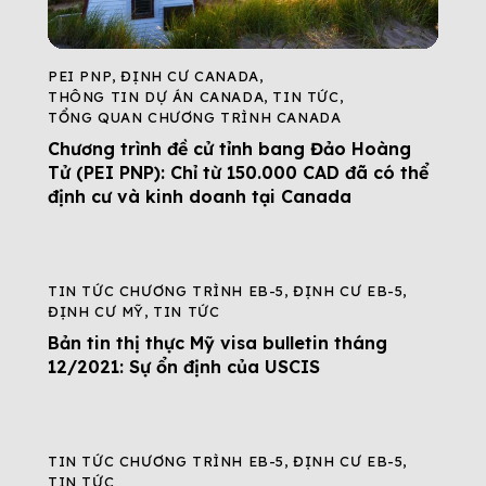
PEI PNP
,
ĐỊNH CƯ CANADA
,
THÔNG TIN DỰ ÁN CANADA
,
TIN TỨC
,
TỔNG QUAN CHƯƠNG TRÌNH CANADA
Chương trình đề cử tỉnh bang Đảo Hoàng
Tử (PEI PNP): Chỉ từ 150.000 CAD đã có thể
định cư và kinh doanh tại Canada
TIN TỨC CHƯƠNG TRÌNH EB-5
,
ĐỊNH CƯ EB-5
,
ĐỊNH CƯ MỸ
,
TIN TỨC
Bản tin thị thực Mỹ visa bulletin tháng
12/2021: Sự ổn định của USCIS
TIN TỨC CHƯƠNG TRÌNH EB-5
,
ĐỊNH CƯ EB-5
,
TIN TỨC