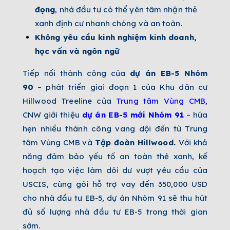
đọng
, nhà đầu tư có thể yên tâm nhận thẻ
xanh định cư nhanh chóng và an toàn.
Không yêu cầu kinh nghiệm kinh doanh,
học vấn và ngôn ngữ
Tiếp nối thành công của
dự án EB-5 Nhóm
90
– phát triển giai đoạn 1 của Khu dân cư
Hillwood Treeline của
Trung tâm Vùng CMB
,
CNW giới thiệu
dự án EB-5 mới Nhóm 91
– hứa
hẹn nhiều thành công vang dội đến từ Trung
tâm Vùng CMB và
Tập đoàn Hillwood.
Với khả
năng đảm bảo yếu tố an toàn thẻ xanh, kế
hoạch tạo việc làm dôi dư vượt yêu cầu của
USCIS, cùng gói hỗ trợ vay đến 350,000 USD
cho nhà đầu tư EB-5, dự án Nhóm 91 sẽ thu hút
đủ số lượng nhà đầu tư EB-5 trong thời gian
sớm.