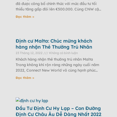
đã được công bố chính thức với mức đầu tư tối
thiểu tăng gấp đôi lên €500.000. Cùng CNW cập
nhật
Đọc thêm »
Định cư Malta: Chúc mừng khách
hàng nhận Thẻ Thường Trú Nhân
23 Tháng 12, 2022
Không có bình luận
Khách hàng nhận thẻ thường trú nhân Malta
Trong không khí rộn ràng những ngày cuối năm
2022, Connect New World vô cùng hạnh phúc
khi biết tin anh H
Đọc thêm »
Đầu Tư Định Cư Hy Lạp – Con Đường
Định Cư Châu Âu Dễ Dàng Nhất 2022