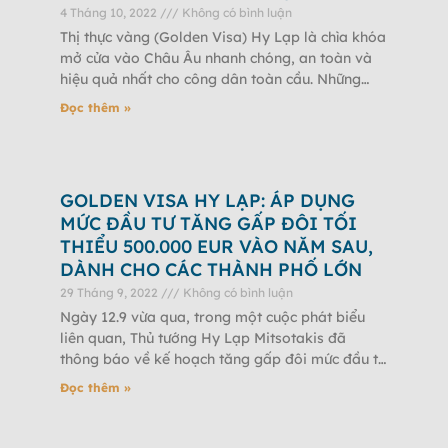
4 Tháng 10, 2022
Không có bình luận
Thị thực vàng (Golden Visa) Hy Lạp là chìa khóa
mở cửa vào Châu Âu nhanh chóng, an toàn và
hiệu quả nhất cho công dân toàn cầu. Những
năm
Đọc thêm »
GOLDEN VISA HY LẠP: ÁP DỤNG
MỨC ĐẦU TƯ TĂNG GẤP ĐÔI TỐI
THIỂU 500.000 EUR VÀO NĂM SAU,
DÀNH CHO CÁC THÀNH PHỐ LỚN
29 Tháng 9, 2022
Không có bình luận
Ngày 12.9 vừa qua, trong một cuộc phát biểu
liên quan, Thủ tướng Hy Lạp Mitsotakis đã
thông báo về kế hoạch tăng gấp đôi mức đầu tư
bất động
Đọc thêm »