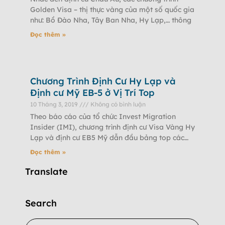
Golden Visa – thị thực vàng của một số quốc gia
như: Bồ Đào Nha, Tây Ban Nha, Hy Lạp,… thông
Đọc thêm »
Chương Trình Định Cư Hy Lạp và
Định cư Mỹ EB-5 ở Vị Trí Top
10 Tháng 3, 2019
Không có bình luận
Theo báo cáo của tổ chức Invest Migration
Insider (IMI), chương trình định cư Visa Vàng Hy
Lạp và định cư EB5 Mỹ dẫn đầu bảng top các
chương trình
Đọc thêm »
Translate
Search