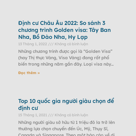
Định cư Châu Âu 2022: So sánh 3
chương trình Golden visa: Tây Ban
Nha, Bồ Đào Nha, Hy Lạp
13 Tháng 1, 2022
Không có bình luận
Những chương trình được gọi là “Golden Visa”
(hay Thị thực Vàng, Visa Vàng) đang rất phổ
biến trong những năm gần đây. Loại visa này
cung cấp giấy phép
Đọc thêm »
Top 10 quốc gia người giàu chọn để
định cư
15 Tháng 1, 2021
Không có bình luận
Những người giàu sở hữu từ 1 triệu đô la trở lên
thường lựa chọn chuyển đến Úc, Mỹ, Thụy Sĩ,
Canada và Singapore. Theo một báo cáo về di