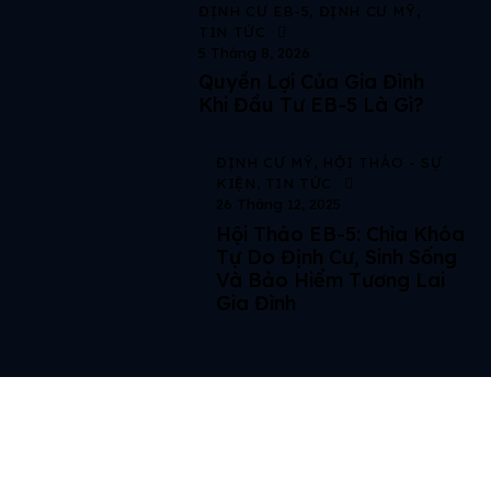
ĐỊNH CƯ EB-5
,
ĐỊNH CƯ MỸ
,
TIN TỨC
5 Tháng 8, 2026
Quyền Lợi Của Gia Đình
Khi Đầu Tư EB-5 Là Gì?
ĐỊNH CƯ MỸ
,
HỘI THẢO - SỰ
KIỆN
,
TIN TỨC
26 Tháng 12, 2025
Hội Thảo EB-5: Chìa Khóa
Tự Do Định Cư, Sinh Sống
Và Bảo Hiểm Tương Lai
Gia Đình