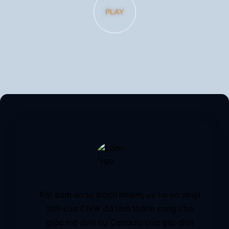
PLAY
Rất cảm ơn sự trách nhiệm, uy tín và nhiệt
tình của CNW đã làm thành công cho
giấc mơ định cư Canada của gia đình