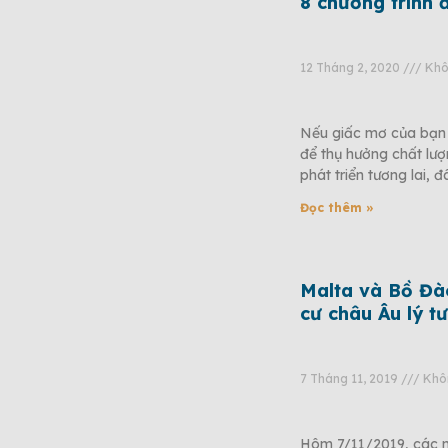
8 chương trình 
12 Tháng 2, 2020
Khôn
Nếu giấc mơ của bạn 
để thụ hưởng chất lư
phát triển tương lai, đ
Đọc thêm »
Malta và Bồ Đà
cư châu Âu lý t
7 Tháng 11, 2019
Khôn
Hôm 7/11/2019, các nh