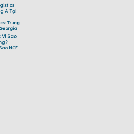
ics: Trung
 Georgia
 Sao NCE