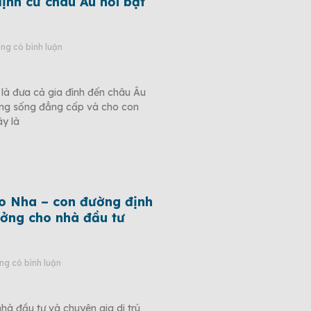
định cư châu Âu nổi bật
g có bình luận
là đưa cả gia đình đến châu Âu
ợng sống đẳng cấp và cho con
ây là
o Nha – con đường định
ưởng cho nhà đầu tư
g có bình luận
à đầu tư và chuyên gia di trú