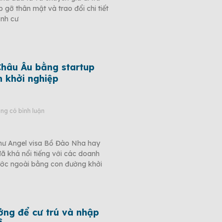
ỡ thân mật và trao đổi chi tiết
ịnh cư
Châu Âu bằng startup
 khởi nghiệp
g có bình luận
hư Angel visa Bồ Đào Nha hay
ã khá nổi tiếng với các doanh
ớc ngoài bằng con đường khởi
ưởng để cư trú và nhập