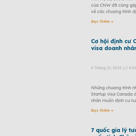
của CNW đã cùng gặp g
về các chương trình đ
Đọc thêm »
Cơ hội định cư 
visa doanh nhân
8 Tháng 10, 2019
Khôn
Những chương trình n
Startup visa Canada đ
nhân muốn định cư nư
Đọc thêm »
7 quốc gia lý t