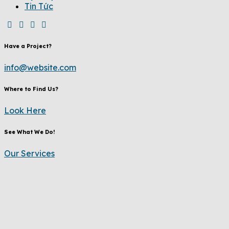
Tin Tức
Have a Project?
info@website.com
Where to Find Us?
Look Here
See What We Do!
Our Services