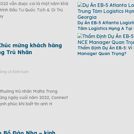
2022 vẫn được coi là một năm khá
rình Đầu Tư Quốc Tịch & Di Trú
ay
Dự Án EB-5 Atlanta Logist
Tâm Logistics Hạng A Tại
 Chúc mừng khách hàng
Thẩm Định Dự Án EB-5: Vì
ng Trú Nhân
Manager Quan Trọng?
ng có bình luận
thường trú nhân Malta Trong
hững ngày cuối năm 2022, Connect
h phúc khi biết tin anh H
p Bồ Đào Nha – kinh