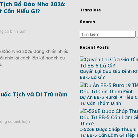
Tịch Bồ Đào Nha 2026:
Translate
t Cần Hiểu Gì?
Search
g có bình luận
Recent Posts
ồ Đào Nha 2026 đang khiến nhiều
ải nhìn lại cách lập kế hoạch cư
u.
Quyền Lợi Của Gia Đình K
EB-5 Là Gì?
uốc Tịch và Di Trú năm
Dự Án EB-5 Rural: 9 Tiêu 
Tư Cần Thẩm Định
ông có bình luận
I-526E Được Chấp Thuận:
Tư EB-5 Cần Làm Gì Tiếp 