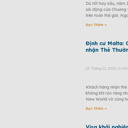
Dù tốt hay xấu, năm 
sôi động của Chương t
trên toàn thế giới. Ng
Đọc thêm »
Định cư Malta:
nhận Thẻ Thườ
23 Tháng 12, 2022
Khô
Khách hàng nhận thẻ 
không khí rộn ràng n
New World vô cùng hạn
Đọc thêm »
Visa khởi nghiệ