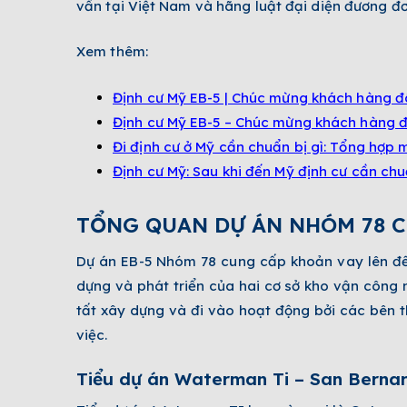
vấn tại Việt Nam và hãng luật đại diện đương đ
Xem thêm:
Định cư Mỹ EB-5 | Chúc mừng khách hàng đã
Định cư Mỹ EB-5 – Chúc mừng khách hàng đ
Đi định cư ở Mỹ cần chuẩn bị gì: Tổng hợp 
Định cư Mỹ: Sau khi đến Mỹ định cư cần chu
TỔNG QUAN DỰ ÁN NHÓM 78 
Dự án EB-5 Nhóm 78 cung cấp khoản vay lên đế
dựng và phát triển của hai cơ sở kho vận công 
tất xây dựng và đi vào hoạt động bởi các bên 
việc.
Tiểu dự án Waterman Ti – San Bernar