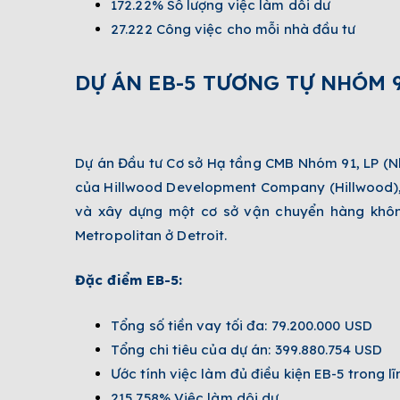
172.22% Số lượng việc làm dôi dư
27.222 Công việc cho mỗi nhà đầu tư
DỰ ÁN EB-5 TƯƠNG TỰ NHÓM 
Dự án Đầu tư Cơ sở Hạ tầng CMB Nhóm 91, LP (N
của Hillwood Development Company (Hillwood), 
và xây dựng một cơ sở vận chuyển hàng khôn
Metropolitan ở Detroit.
Đặc điểm EB-5:
Tổng số tiền vay tối đa: 79.200.000 USD
Tổng chi tiêu của dự án: 399.880.754 USD
Ước tính việc làm đủ điều kiện EB-5 trong lĩ
215,758% Việc làm dôi dư