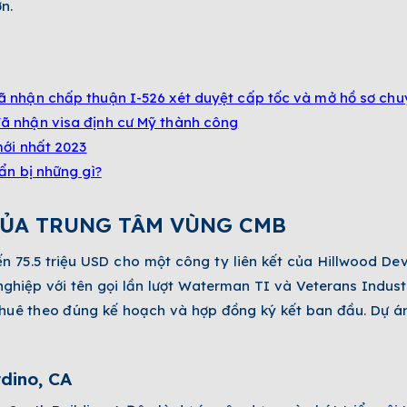
ơn.
 nhận chấp thuận I-526 xét duyệt cấp tốc và mở hồ sơ chuy
ã nhận visa định cư Mỹ thành công
mới nhất 2023
ẩn bị những gì?
CỦA TRUNG TÂM VÙNG CMB
n 75.5 triệu USD cho một công ty liên kết của Hillwood D
nghiệp với tên gọi lần lượt Waterman TI và Veterans Indust
thuê theo đúng kế hoạch và hợp đồng ký kết ban đầu. Dự á
dino, CA