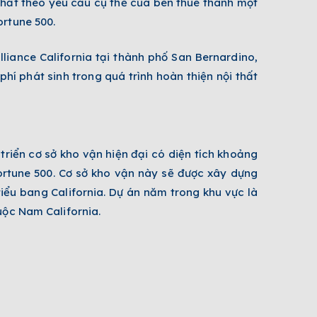
thất theo yêu cầu cụ thể của bên thuê thành một
ortune 500.
liance California tại thành phố San Bernardino,
hí phát sinh trong quá trình hoàn thiện nội thất
 triển cơ sở kho vận hiện đại có diện tích khoảng
rtune 500. Cơ sở kho vận này sẽ được xây dựng
tiểu bang California. Dự án năm trong khu vực là
uộc Nam California.