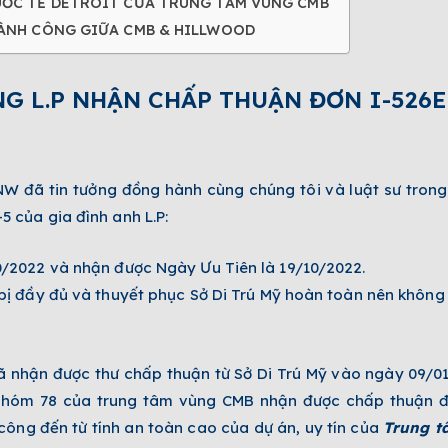
QUỐC TẾ DETROIT CỦA TRUNG TÂM VÙNG CMB
THÀNH CÔNG GIỮA CMB & HILLWOOD
NG L.P NHẬN CHẤP THUẬN ĐƠN I-526
W đã tin tưởng đồng hành cùng chúng tôi và luật sư trong 
5 của gia đình anh L.P:
/2022 và nhận được Ngày Ưu Tiên là 19/10/2022.
ị đầy đủ và thuyết phục Sở Di Trú Mỹ hoàn toàn nên không 
ã nhận được thư chấp thuận từ Sở Di Trú Mỹ vào ngày 09/01
Nhóm 78 của trung tâm vùng CMB nhận được chấp thuận đơ
 công đến từ tính an toàn cao của dự án, uy tín của
Trung t