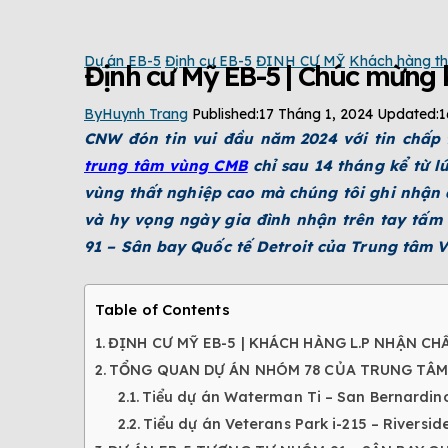
Dự án EB-5
Định cư EB-5
ĐỊNH CƯ MỸ
Khách hàng t
Định cư Mỹ EB-5 | Chúc mừng
By
Huynh Trang
Published:
17 Tháng 1, 2024
Updated:
1
CNW đón tin vui đầu năm 2024 với tin chấp
trung tâm vùng CMB
chỉ sau 14 tháng kể từ 
vùng thất nghiệp cao mà chúng tôi ghi nhận 
và hy vọng ngày gia đình nhận trên tay tấ
91 – Sân bay Quốc tế Detroit của Trung tâm 
Table of Contents
ĐỊNH CƯ MỸ EB-5 | KHÁCH HÀNG L.P NHẬN C
TỔNG QUAN DỰ ÁN NHÓM 78 CỦA TRUNG TÂM
Tiểu dự án Waterman Ti – San Bernardin
Tiểu dự án Veterans Park i-215 – Riversid