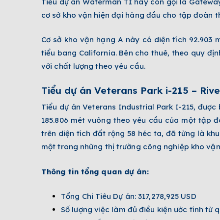
Tiểu dự án Waterman TI hay còn gọi là Gateway 
cơ sở kho vận hiện đại hàng đầu cho tập đoàn t
Cơ sở kho vận hạng A này có diện tích 92.903 m
tiểu bang California. Bên cho thuê, theo quy đị
với chất lượng theo yêu cầu.
Tiểu dự án Veterans Park i-215 – Rive
Tiểu dự án Veterans Industrial Park I-215, được 
185.806 mét vuông theo yêu cầu của một tập đ
trên diện tích đất rộng 58 héc ta, đã từng là k
một trong những thị trường công nghiệp kho vận
Thông tin tổng quan dự án:
Tổng Chi Tiêu Dự án: 317,278,925 USD
Số lượng việc làm đủ điều kiện ước tính từ q