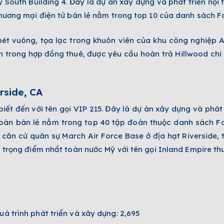
South Building 4. Đây là dự án xây dựng và phát triển nội 
hương mại điện tử bán lẻ nằm trong top 10 của danh sách F
ét vuông, tọa lạc trong khuôn viên của khu công nghiệp Al
nh trong hợp đồng thuê, được yêu cầu hoàn trả Hillwood chi p
rside, CA
biết đến với tên gọi VIP 215. Đây là dự án xây dựng và phát
oàn bán lẻ nằm trong top 40 tập đoàn thuộc danh sách Fo
hu căn cứ quân sự March Air Force Base ở địa hạt Riverside, 
 trọng điểm nhất toàn nước Mỹ với tên gọi Inland Empire th
uá trình phát triển và xây dựng: 2,695