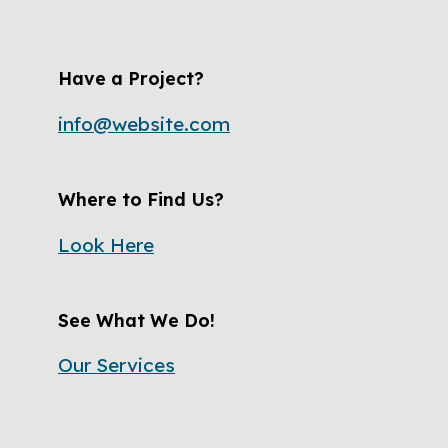
Have a Project?
info@website.com
Where to Find Us?
Look Here
See What We Do!
Our Services