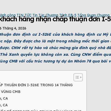
hành công
TIN TỨC
Tin Tức Chương Trình EB-5
Tổng Quan Chương T
 khách hàng nhận chấp thuận đơn I-5
6 Tháng 4, 2026
 thuận đơn định cư I-526E của khách hàng định cư Mỹ 
lúc nộp. Đây được cho là một trong những mốc thời gia
được. CNW rất tự hào và chúc mừng gia đình quý nhà đ
m Thẻ Xanh quyền lực không còn xa. Cùng CNW điểm qua
Vùng CMB với cấu trúc tương tự dự án Nhóm 78 qua bài v
HẤP THUẬN ĐƠN I-526E TRONG 14 THÁNG
 VÙNG CMB
o, CA
e, CA