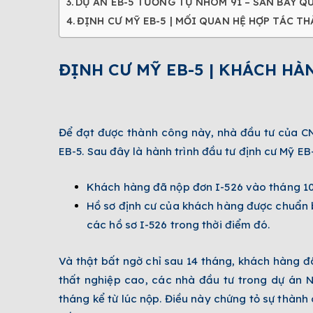
DỰ ÁN EB-5 TƯƠNG TỰ NHÓM 91 – SÂN BAY 
ĐỊNH CƯ MỸ EB-5 | MỐI QUAN HỆ HỢP TÁC 
ĐỊNH CƯ MỸ EB-5 | KHÁCH HÀ
Để đạt được thành công này, nhà đầu tư của CN
EB-5. Sau đây là hành trình đầu tư định cư Mỹ EB-
Khách hàng đã nộp đơn I-526 vào tháng 10
Hồ sơ định cư của khách hàng được chuẩn b
các hồ sơ I-526 trong thời điểm đó.
Và thật bất ngờ chỉ sau 14 tháng, khách hàng đ
thất nghiệp cao, các nhà đầu tư trong dự án 
tháng kể từ lúc nộp. Điều này chứng tỏ sự thành