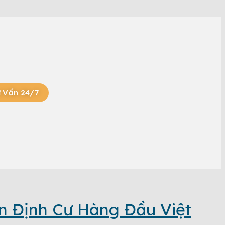
 Vấn 24/7
n Định Cư Hàng Đầu Việt