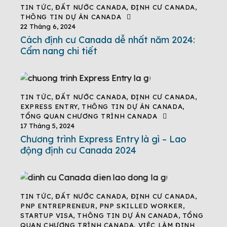
TIN TỨC
,
ĐẤT NƯỚC CANADA
,
ĐỊNH CƯ CANADA
,
THÔNG TIN DỰ ÁN CANADA
22 Tháng 6, 2024
Cách định cư Canada dễ nhất năm 2024:
Cẩm nang chi tiết
TIN TỨC
,
ĐẤT NƯỚC CANADA
,
ĐỊNH CƯ CANADA
,
EXPRESS ENTRY
,
THÔNG TIN DỰ ÁN CANADA
,
TỔNG QUAN CHƯƠNG TRÌNH CANADA
17 Tháng 5, 2024
Chương trình Express Entry là gì – Lao
động định cư Canada 2024
TIN TỨC
,
ĐẤT NƯỚC CANADA
,
ĐỊNH CƯ CANADA
,
PNP ENTREPRENEUR
,
PNP SKILLED WORKER
,
STARTUP VISA
,
THÔNG TIN DỰ ÁN CANADA
,
TỔNG
QUAN CHƯƠNG TRÌNH CANADA
,
VIỆC LÀM ĐỊNH