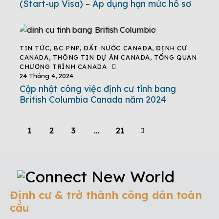
(Start-up Visa) – Áp dụng hạn mức hồ sơ
TIN TỨC
,
BC PNP
,
ĐẤT NƯỚC CANADA
,
ĐỊNH CƯ
CANADA
,
THÔNG TIN DỰ ÁN CANADA
,
TỔNG QUAN
CHƯƠNG TRÌNH CANADA
24 Tháng 4, 2024
Cập nhật công việc định cư tỉnh bang
British Columbia Canada năm 2024
1
2
3
>
…
21
Định cư & trở thành công dân toàn
cầu