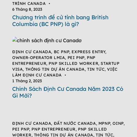
TRÌNH CANADA
6 Tháng 8, 2023
Chương trình đề cử tỉnh bang British
Columbia (BC PNP) là gì?
ĐỊNH CƯ CANADA
,
BC PNP
,
EXPRESS ENTRY
,
OWNER-OPERATOR LMIA
,
PEI PNP
,
PNP
ENTREPRENEUR
,
PNP SKILLED WORKER
,
STARTUP
VISA
,
THÔNG TIN DỰ ÁN CANADA
,
TIN TỨC
,
VIỆC
LÀM ĐỊNH CƯ CANADA
1 Tháng 2, 2023
Chính Sách Định Cư Canada Năm 2023 Có
Gì Mới?
ĐỊNH CƯ CANADA
,
ĐẤT NƯỚC CANADA
,
MPNP
,
OINP
,
PEI PNP
,
PNP ENTREPRENEUR
,
PNP SKILLED
WORKER
,
THÔNG TIN DỰ ÁN CANADA
,
TIN TỨC
,