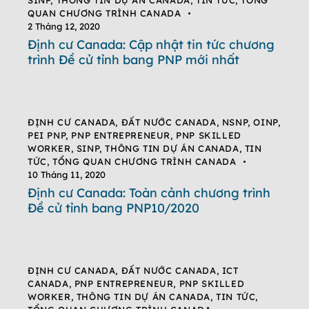
SINP
,
THÔNG TIN DỰ ÁN CANADA
,
TIN TỨC
,
TỔNG
QUAN CHƯƠNG TRÌNH CANADA
2 Tháng 12, 2020
Định cư Canada: Cập nhật tin tức chương
trình Đề cử tỉnh bang PNP mới nhất
ĐỊNH CƯ CANADA
,
ĐẤT NƯỚC CANADA
,
NSNP
,
OINP
,
PEI PNP
,
PNP ENTREPRENEUR
,
PNP SKILLED
WORKER
,
SINP
,
THÔNG TIN DỰ ÁN CANADA
,
TIN
TỨC
,
TỔNG QUAN CHƯƠNG TRÌNH CANADA
10 Tháng 11, 2020
Định cư Canada: Toàn cảnh chương trình
Đề cử tỉnh bang PNP10/2020
ĐỊNH CƯ CANADA
,
ĐẤT NƯỚC CANADA
,
ICT
CANADA
,
PNP ENTREPRENEUR
,
PNP SKILLED
WORKER
,
THÔNG TIN DỰ ÁN CANADA
,
TIN TỨC
,