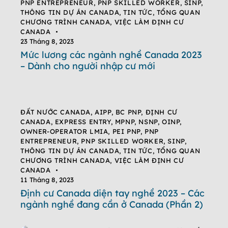
PNP ENTREPRENEUR
,
PNP SKILLED WORKER
,
SINP
,
THÔNG TIN DỰ ÁN CANADA
,
TIN TỨC
,
TỔNG QUAN
CHƯƠNG TRÌNH CANADA
,
VIỆC LÀM ĐỊNH CƯ
CANADA
23 Tháng 8, 2023
Mức lương các ngành nghề Canada 2023
– Dành cho người nhập cư mới
ĐẤT NƯỚC CANADA
,
AIPP
,
BC PNP
,
ĐỊNH CƯ
CANADA
,
EXPRESS ENTRY
,
MPNP
,
NSNP
,
OINP
,
OWNER-OPERATOR LMIA
,
PEI PNP
,
PNP
ENTREPRENEUR
,
PNP SKILLED WORKER
,
SINP
,
THÔNG TIN DỰ ÁN CANADA
,
TIN TỨC
,
TỔNG QUAN
CHƯƠNG TRÌNH CANADA
,
VIỆC LÀM ĐỊNH CƯ
CANADA
11 Tháng 8, 2023
Định cư Canada diện tay nghề 2023 – Các
ngành nghề đang cần ở Canada (Phần 2)