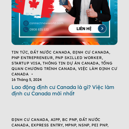
TIN TỨC
,
ĐẤT NƯỚC CANADA
,
ĐỊNH CƯ CANADA
,
PNP ENTREPRENEUR
,
PNP SKILLED WORKER
,
STARTUP VISA
,
THÔNG TIN DỰ ÁN CANADA
,
TỔNG
QUAN CHƯƠNG TRÌNH CANADA
,
VIỆC LÀM ĐỊNH CƯ
CANADA
16 Tháng 5, 2024
Lao động định cư Canada là gì? Việc làm
định cư Canada mới nhất
ĐỊNH CƯ CANADA
,
AIPP
,
BC PNP
,
ĐẤT NƯỚC
CANADA
,
EXPRESS ENTRY
,
MPNP
,
NSNP
,
PEI PNP
,