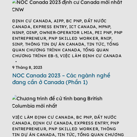
ĐỊNH CƯ CANADA
,
AIPP
,
BC PNP
,
ĐẤT NƯỚC
CANADA
,
EXPRESS ENTRY
,
ICT CANADA
,
MPNP
,
NSNP
,
OINP
,
OWNER-OPERATOR LMIA
,
PEI PNP
,
PNP
ENTREPRENEUR
,
PNP SKILLED WORKER
,
RNIP
,
SINP
,
THÔNG TIN DỰ ÁN CANADA
,
TIN TỨC
,
TỔNG
QUAN CHƯƠNG TRÌNH CANADA
,
TỔNG QUAN
CHƯƠNG TRÌNH EB-5
,
VIỆC LÀM ĐỊNH CƯ CANADA
9 Tháng 8, 2023
NOC Canada 2023 – Các ngành nghề
đang cần ở Canada (Phần 1)
VIỆC LÀM ĐỊNH CƯ CANADA
,
BC PNP
,
ĐẤT NƯỚC
CANADA
,
ĐỊNH CƯ CANADA
,
EXPRESS ENTRY
,
PNP
ENTREPRENEUR
,
PNP SKILLED WORKER
,
THÔNG
TIN DỰ ÁN CANADA
,
TIN TỨC
,
TỔNG QUAN CHƯƠNG