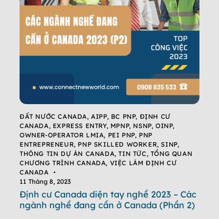
ĐẤT NƯỚC CANADA
,
AIPP
,
BC PNP
,
ĐỊNH CƯ
CANADA
,
EXPRESS ENTRY
,
MPNP
,
NSNP
,
OINP
,
OWNER-OPERATOR LMIA
,
PEI PNP
,
PNP
ENTREPRENEUR
,
PNP SKILLED WORKER
,
SINP
,
THÔNG TIN DỰ ÁN CANADA
,
TIN TỨC
,
TỔNG QUAN
CHƯƠNG TRÌNH CANADA
,
VIỆC LÀM ĐỊNH CƯ
CANADA
11 Tháng 8, 2023
Định cư Canada diện tay nghề 2023 – Các
ngành nghề đang cần ở Canada (Phần 2)