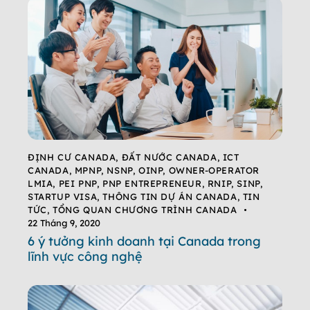
ĐỊNH CƯ CANADA
,
ĐẤT NƯỚC CANADA
,
ICT
CANADA
,
MPNP
,
NSNP
,
OINP
,
OWNER-OPERATOR
LMIA
,
PEI PNP
,
PNP ENTREPRENEUR
,
RNIP
,
SINP
,
STARTUP VISA
,
THÔNG TIN DỰ ÁN CANADA
,
TIN
TỨC
,
TỔNG QUAN CHƯƠNG TRÌNH CANADA
22 Tháng 9, 2020
6 ý tưởng kinh doanh tại Canada trong
lĩnh vực công nghệ