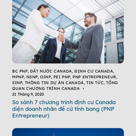
BC PNP
,
ĐẤT NƯỚC CANADA
,
ĐỊNH CƯ CANADA
,
MPNP
,
NSNP
,
OINP
,
PEI PNP
,
PNP ENTREPRENEUR
,
SINP
,
THÔNG TIN DỰ ÁN CANADA
,
TIN TỨC
,
TỔNG
QUAN CHƯƠNG TRÌNH CANADA
21 Tháng 9, 2020
So sánh 7 chương trình định cư Canada
diện doanh nhân đề cử tỉnh bang (PNP
Entrepreneur)