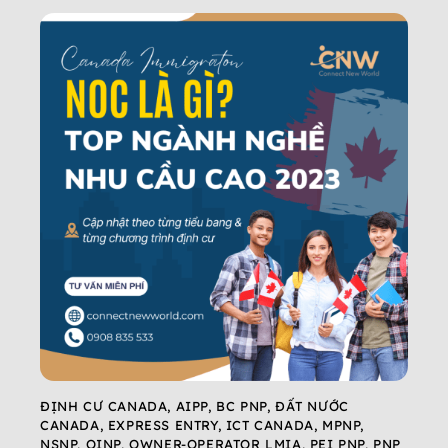
ĐỊNH CƯ CANADA
,
AIPP
,
BC PNP
,
ĐẤT NƯỚC
CANADA
,
EXPRESS ENTRY
,
ICT CANADA
,
MPNP
,
NSNP
,
OINP
,
OWNER-OPERATOR LMIA
,
PEI PNP
,
PNP