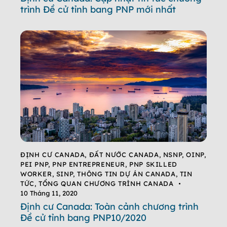
trình Đề cử tỉnh bang PNP mới nhất
ĐỊNH CƯ CANADA
,
ĐẤT NƯỚC CANADA
,
NSNP
,
OINP
,
PEI PNP
,
PNP ENTREPRENEUR
,
PNP SKILLED
WORKER
,
SINP
,
THÔNG TIN DỰ ÁN CANADA
,
TIN
TỨC
,
TỔNG QUAN CHƯƠNG TRÌNH CANADA
10 Tháng 11, 2020
Định cư Canada: Toàn cảnh chương trình
Đề cử tỉnh bang PNP10/2020