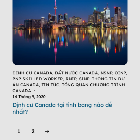
ĐỊNH CƯ CANADA
,
ĐẤT NƯỚC CANADA
,
NSNP
,
OINP
,
PNP SKILLED WORKER
,
RNIP
,
SINP
,
THÔNG TIN DỰ
ÁN CANADA
,
TIN TỨC
,
TỔNG QUAN CHƯƠNG TRÌNH
CANADA
14 Tháng 9, 2020
Định cư Canada tại tỉnh bang nào dễ
nhất?
>
1
2