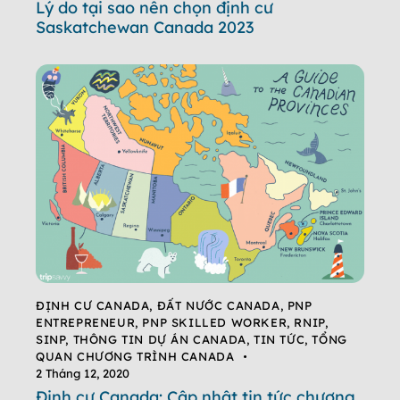
Lý do tại sao nên chọn định cư
Saskatchewan Canada 2023
ĐỊNH CƯ CANADA
,
ĐẤT NƯỚC CANADA
,
PNP
ENTREPRENEUR
,
PNP SKILLED WORKER
,
RNIP
,
SINP
,
THÔNG TIN DỰ ÁN CANADA
,
TIN TỨC
,
TỔNG
QUAN CHƯƠNG TRÌNH CANADA
2 Tháng 12, 2020
Định cư Canada: Cập nhật tin tức chương