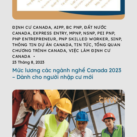
ĐỊNH CƯ CANADA
,
AIPP
,
BC PNP
,
ĐẤT NƯỚC
CANADA
,
EXPRESS ENTRY
,
MPNP
,
NSNP
,
PEI PNP
,
PNP ENTREPRENEUR
,
PNP SKILLED WORKER
,
SINP
,
THÔNG TIN DỰ ÁN CANADA
,
TIN TỨC
,
TỔNG QUAN
CHƯƠNG TRÌNH CANADA
,
VIỆC LÀM ĐỊNH CƯ
CANADA
23 Tháng 8, 2023
Mức lương các ngành nghề Canada 2023
– Dành cho người nhập cư mới