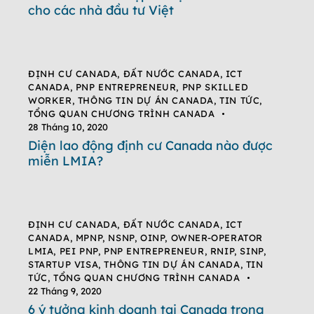
cho các nhà đầu tư Việt
ĐỊNH CƯ CANADA
,
ĐẤT NƯỚC CANADA
,
ICT
CANADA
,
PNP ENTREPRENEUR
,
PNP SKILLED
WORKER
,
THÔNG TIN DỰ ÁN CANADA
,
TIN TỨC
,
TỔNG QUAN CHƯƠNG TRÌNH CANADA
28 Tháng 10, 2020
Diện lao động định cư Canada nào được
miễn LMIA?
ĐỊNH CƯ CANADA
,
ĐẤT NƯỚC CANADA
,
ICT
CANADA
,
MPNP
,
NSNP
,
OINP
,
OWNER-OPERATOR
LMIA
,
PEI PNP
,
PNP ENTREPRENEUR
,
RNIP
,
SINP
,
STARTUP VISA
,
THÔNG TIN DỰ ÁN CANADA
,
TIN
TỨC
,
TỔNG QUAN CHƯƠNG TRÌNH CANADA
22 Tháng 9, 2020
6 ý tưởng kinh doanh tại Canada trong