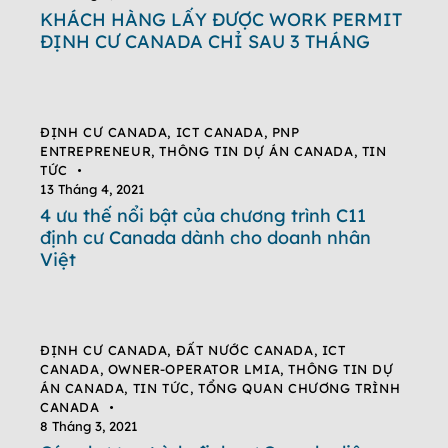
KHÁCH HÀNG LẤY ĐƯỢC WORK PERMIT
ĐỊNH CƯ CANADA CHỈ SAU 3 THÁNG
ĐỊNH CƯ CANADA
,
ICT CANADA
,
PNP
ENTREPRENEUR
,
THÔNG TIN DỰ ÁN CANADA
,
TIN
TỨC
13 Tháng 4, 2021
4 ưu thế nổi bật của chương trình C11
định cư Canada dành cho doanh nhân
Việt
ĐỊNH CƯ CANADA
,
ĐẤT NƯỚC CANADA
,
ICT
CANADA
,
OWNER-OPERATOR LMIA
,
THÔNG TIN DỰ
ÁN CANADA
,
TIN TỨC
,
TỔNG QUAN CHƯƠNG TRÌNH
CANADA
8 Tháng 3, 2021