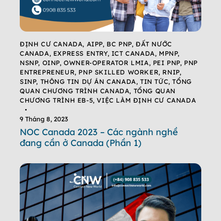
ĐỊNH CƯ CANADA
,
AIPP
,
BC PNP
,
ĐẤT NƯỚC
CANADA
,
EXPRESS ENTRY
,
ICT CANADA
,
MPNP
,
NSNP
,
OINP
,
OWNER-OPERATOR LMIA
,
PEI PNP
,
PNP
ENTREPRENEUR
,
PNP SKILLED WORKER
,
RNIP
,
SINP
,
THÔNG TIN DỰ ÁN CANADA
,
TIN TỨC
,
TỔNG
QUAN CHƯƠNG TRÌNH CANADA
,
TỔNG QUAN
CHƯƠNG TRÌNH EB-5
,
VIỆC LÀM ĐỊNH CƯ CANADA
9 Tháng 8, 2023
NOC Canada 2023 – Các ngành nghề
đang cần ở Canada (Phần 1)