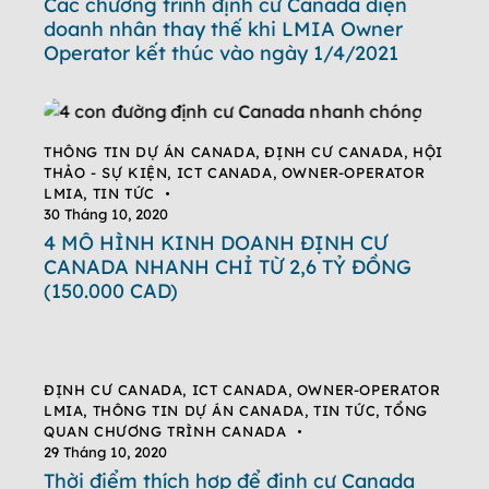
Các chương trình định cư Canada diện
doanh nhân thay thế khi LMIA Owner
Operator kết thúc vào ngày 1/4/2021
THÔNG TIN DỰ ÁN CANADA
,
ĐỊNH CƯ CANADA
,
HỘI
THẢO - SỰ KIỆN
,
ICT CANADA
,
OWNER-OPERATOR
LMIA
,
TIN TỨC
30 Tháng 10, 2020
4 MÔ HÌNH KINH DOANH ĐỊNH CƯ
CANADA NHANH CHỈ TỪ 2,6 TỶ ĐỒNG
(150.000 CAD)
ĐỊNH CƯ CANADA
,
ICT CANADA
,
OWNER-OPERATOR
LMIA
,
THÔNG TIN DỰ ÁN CANADA
,
TIN TỨC
,
TỔNG
QUAN CHƯƠNG TRÌNH CANADA
29 Tháng 10, 2020
Thời điểm thích hợp để định cư Canada