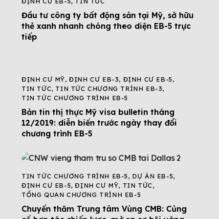
ĐỊNH CƯ EB-5
,
TIN TỨC
Đầu tư công ty bất động sản tại Mỹ, sở hữu
thẻ xanh nhanh chóng theo diện EB-5 trực
tiếp
ĐỊNH CƯ MỸ
,
ĐỊNH CƯ EB-3
,
ĐỊNH CƯ EB-5
,
TIN TỨC
,
TIN TỨC CHƯƠNG TRÌNH EB-3
,
TIN TỨC CHƯƠNG TRÌNH EB-5
Bản tin thị thực Mỹ visa bulletin tháng
12/2019: diễn biến trước ngày thay đổi
chương trình EB-5
TIN TỨC CHƯƠNG TRÌNH EB-5
,
DỰ ÁN EB-5
,
ĐỊNH CƯ EB-5
,
ĐỊNH CƯ MỸ
,
TIN TỨC
,
TỔNG QUAN CHƯƠNG TRÌNH EB-5
Chuyến thăm Trung tâm Vùng CMB: Củng