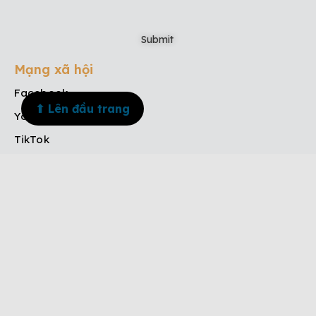
Mạng xã hội
Facebook
⬆ Lên đầu trang
Youtube
TikTok
Instagram
Menu
Trang chủ
Về chúng tôi
Dịch vụ
Tin tức
Liên hệ