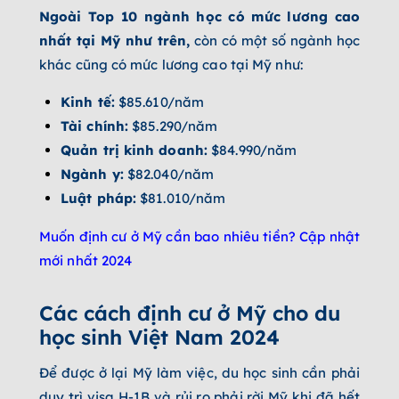
Ngoài Top 10 ngành học có mức lương cao
nhất tại Mỹ như trên,
còn có một số ngành học
khác cũng có mức lương cao tại Mỹ như:
Kinh tế:
$85.610/năm
Tài chính:
$85.290/năm
Quản trị kinh doanh:
$84.990/năm
Ngành y:
$82.040/năm
Luật pháp:
$81.010/năm
Muốn định cư ở Mỹ cần bao nhiêu tiền? Cập nhật
mới nhất 2024
Các cách định cư ở Mỹ cho du
học sinh Việt Nam 2024
Để được ở lại Mỹ làm việc, du học sinh cần phải
duy trì visa H-1B và rủi ro phải rời Mỹ khi đã hết