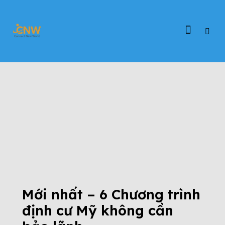
TIN TỨC
ĐẤT NƯỚC MỸ
ĐỊNH CƯ EB-3
ĐỊNH CƯ EB-5
ĐỊNH CƯ MỸ
L-1
TIN TỨC CHƯƠNG TRÌNH EB-3
TIN TỨC CHƯƠNG TRÌNH EB-5
TIN TỨC CHƯƠNG TRÌNH L-1
TỔNG QUAN CHƯƠNG TRÌNH EB-3
TỔNG QUAN CHƯƠNG TRÌNH EB-5
VISA E-2
VISA EB-1C
VISA L-1
Mới nhất – 6 Chương trình
định cư Mỹ không cần