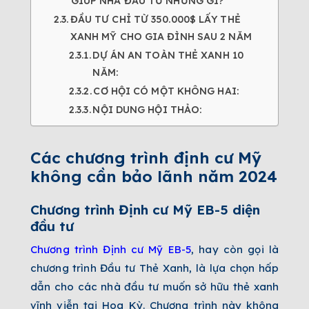
GIÚP NHÀ ĐẦU TƯ NHỮNG GÌ?
ĐẦU TƯ CHỈ TỪ 350.000$ LẤY THẺ
XANH MỸ CHO GIA ĐÌNH SAU 2 NĂM
DỰ ÁN AN TOÀN THẺ XANH 10
NĂM:
CƠ HỘI CÓ MỘT KHÔNG HAI:
NỘI DUNG HỘI THẢO:
Các chương trình định cư Mỹ
không cần bảo lãnh năm 2024
Chương trình Định cư Mỹ EB-5 diện
đầu tư
Chương trình Định cư Mỹ EB-5
, hay còn gọi là
chương trình Đầu tư Thẻ Xanh, là lựa chọn hấp
dẫn cho các nhà đầu tư muốn sở hữu thẻ xanh
vĩnh viễn tại Hoa Kỳ. Chương trình này không