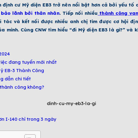
nh định cư Mỹ diện EB3 trở nên nổi bật hơn cả bởi yếu t
 bảo lãnh bởi thân nhân
. Tiếp nối nhiều
thành công va
i tác và kết nối được nhiều anh chị tìm được cơ hội đị
của mình. Cùng CNW tìm hiểu “đi Mỹ diện EB3 là gì?” và 
 2024
việc đang tuyển mới nhất
Mỹ EB-3 Thành Công
g dẫn chi tiết
3 thành công không?
n I-140 chỉ trong 3 ngày