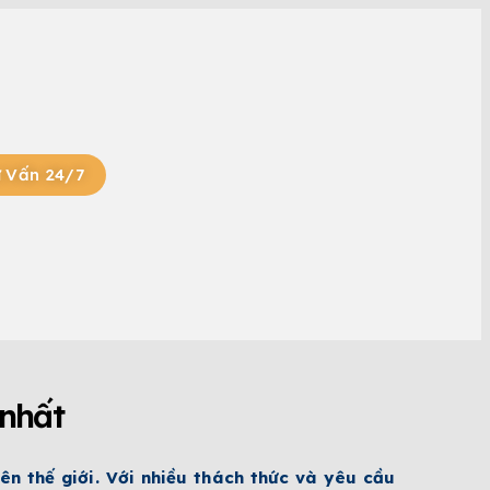
 Vấn 24/7
VIỆC LÀM EB-3
 nhất
n thế giới. Với nhiều thách thức và yêu cầu