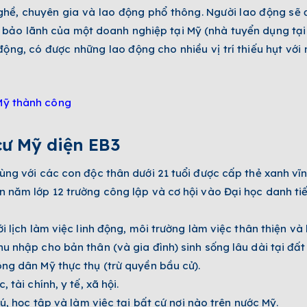
hề, chuyên gia và lao động phổ thông. Người lao động sẽ 
ự bảo lãnh của một doanh nghiệp tại Mỹ (nhà tuyển dụng tạ
ộng, có được những lao động cho nhiều vị trí thiếu hụt với m
Mỹ thành công
cư Mỹ diện EB3
ng với các con độc thân dưới 21 tuổi được cấp thẻ xanh vĩn
 năm lớp 12 trường công lập và cơ hội vào Đại học danh tiế
 lịch làm việc linh động, môi trường làm việc thân thiện và
 nhập cho bản thân (và gia đình) sinh sống lâu dài tại đất
ng dân Mỹ thực thụ (trừ quyền bầu cử).
tài chính, y tế, xã hội.
ú, học tập và làm việc tại bất cứ nơi nào trên nước Mỹ.