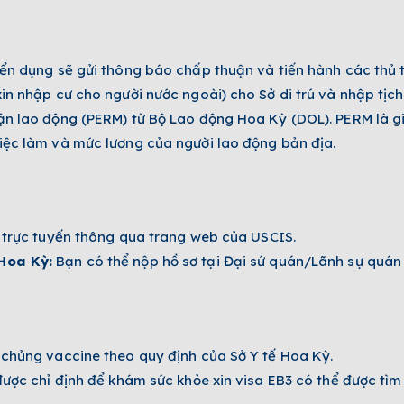
n dụng sẽ gửi thông báo chấp thuận và tiến hành các thủ t
n nhập cư cho người nước ngoài) cho Sở di trú và nhập tịc
n lao động (PERM) từ Bộ Lao động Hoa Kỳ (DOL). PERM là g
ệc làm và mức lương của người lao động bản địa.
 trực tuyến thông qua trang web của USCIS.
Hoa Kỳ:
Bạn có thể nộp hồ sơ tại Đại sứ quán/Lãnh sự quán
chủng vaccine theo quy định của Sở Y tế Hoa Kỳ.
ược chỉ định để khám sức khỏe xin visa EB3 có thể được tì