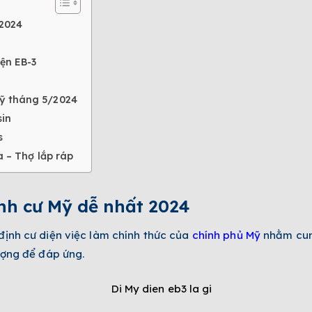
 2024
ện EB-3
Mỹ tháng 5/2024
sin
s
a – Thợ lắp ráp
ịnh cư Mỹ dễ nhất 2024
 định cư diện việc làm chính thức của
chính phủ Mỹ
nhằm cun
ượng để đáp ứng.