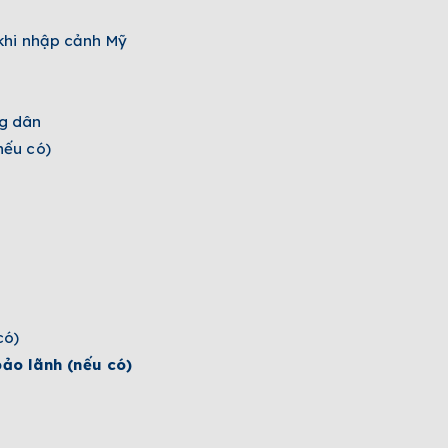
 khi nhập cảnh Mỹ
g dân
nếu có)
có)
ảo lãnh (nếu có)