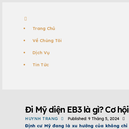
Trang Chủ
Về Chúng Tôi
Dịch Vụ
Tin Tức
TIN TỨC
ĐỊNH CƯ EB-3
ĐỊNH CƯ MỸ
T
Đi Mỹ diện EB3 là gì? Cơ h
HUYNH TRANG
Published:
9 Tháng 5, 2024
Định cư Mỹ đang là xu hướng của không chỉ 