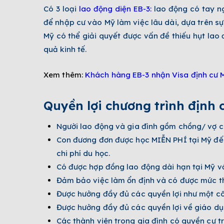
Có 3 loại
lao động diện EB-3
:
lao động có tay ng
để nhập cư vào Mỹ làm việc lâu dài, dựa trên s
Mỹ có thể giải quyết được vấn đề thiếu hụt lao đ
quả kinh tế.
Xem thêm:
Khách hàng EB-3 nhận Visa định cư 
Quyền lợi chương trình định 
Người lao động và gia đình gồm chồng/ vợ cù
Con đương đơn được học MIỄN PHÍ tại Mỹ đến
chi phí du học.
Có được hợp đồng lao động dài hạn tại Mỹ với
Đảm bảo việc làm ổn định và có được mức thu
Được hưởng đầy đủ các quyền lợi như một cô
Được hưởng đầy đủ các quyền lợi về giáo dục, 
Các thành viên trong gia đình có quyền cư tr