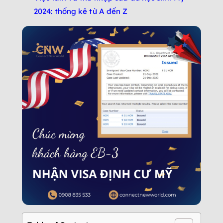
2024: thống kê từ A đến Z