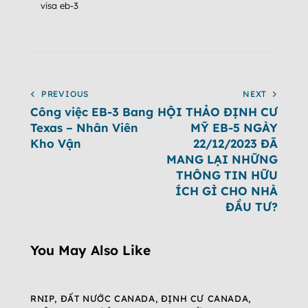
visa eb-3
PREVIOUS
NEXT
Công việc EB-3 Bang
HỘI THẢO ĐỊNH CƯ
Texas – Nhân Viên
MỸ EB-5 NGÀY
Kho Vận
22/12/2023 ĐÃ
MANG LẠI NHỮNG
THÔNG TIN HỮU
ÍCH GÌ CHO NHÀ
ĐẦU TƯ?
You May Also Like
RNIP
,
ĐẤT NƯỚC CANADA
,
ĐỊNH CƯ CANADA
,