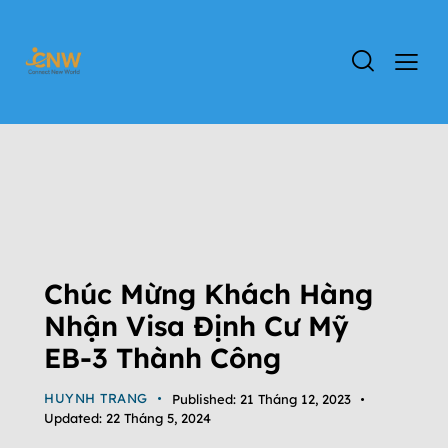
KHÁCH HÀNG THÀNH CÔNG
ĐỊNH CƯ EB-3
ĐỊNH CƯ MỸ
TIN TỨC
TIN TỨC CHƯƠNG TRÌNH EB-3
TỔNG QUAN CHƯƠNG TRÌNH EB-3
VIỆC LÀM EB-3
Chúc Mừng Khách Hàng
Nhận Visa Định Cư Mỹ
EB-3 Thành Công
HUYNH TRANG
Published:
21 Tháng 12, 2023
Updated:
22 Tháng 5, 2024