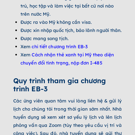
trú, học tập và làm việc tại bất cứ nơi nào
trên nước Mỹ.
Được ra vào Mỹ không cần visa.
Được xin nhập quốc tịch, bảo lãnh người thân.
Được mang song tịch.
Xem
chi tiết chương trình EB-3
Xem
Cách nhận thẻ xanh tại Mỹ theo diện
chuyển đổi tình trạng, nộp đơn I-485
Quy trình tham gia chương
trình EB-3
Các ứng viên quan tâm vui lòng liên hệ & gửi lý
lịch cho chúng tôi trong thời gian sớm nhất. Nhà
tuyển dụng sẽ xem xét sơ yếu lý lịch và lên lịch
phỏng vấn qua Zoom (tùy theo yêu cầu vị trí và
công việc). Sau đó, nhà tuyển dụng sẽ gửi thư