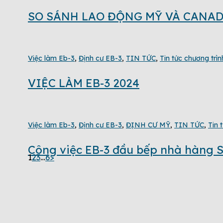
SO SÁNH LAO ĐỘNG MỸ VÀ CANAD
Việc làm Eb-3
,
Định cư EB-3
,
TIN TỨC
,
Tin tức chương trì
VIỆC LÀM EB-3 2024
Việc làm Eb-3
,
Định cư EB-3
,
ĐỊNH CƯ MỸ
,
TIN TỨC
,
Tin 
Công việc EB-3 đầu bếp nhà hàng S
1
2
3
…
6
>