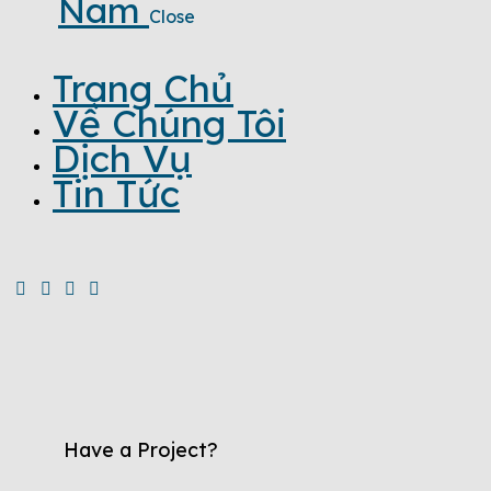
Nam
Close
Trang Chủ
Về Chúng Tôi
Dịch Vụ
Tin Tức
Have a Project?