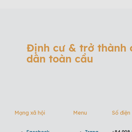
Định cư & trở thành
dân toàn cầu
Mạng xã hội
Menu
Số điện
Facebook
Trang
+84 908 