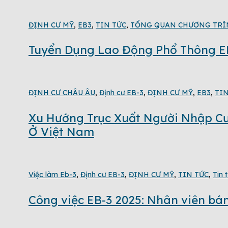
ĐỊNH CƯ MỸ
,
EB3
,
TIN TỨC
,
TỔNG QUAN CHƯƠNG TRÌ
Tuyển Dụng Lao Động Phổ Thông E
ĐỊNH CƯ CHÂU ÂU
,
Định cư EB-3
,
ĐỊNH CƯ MỸ
,
EB3
,
TIN
Xu Hướng Trục Xuất Người Nhập Cư
Ở Việt Nam
Việc làm Eb-3
,
Định cư EB-3
,
ĐỊNH CƯ MỸ
,
TIN TỨC
,
Tin 
Công việc EB-3 2025: Nhân viên b