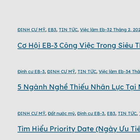
ĐỊNH CƯ MỸ
,
EB3
,
TIN TỨC
,
Việc làm Eb-3
2 Tháng 2, 20
Cơ Hội EB-3 Công Việc Trong Siêu 
Định cư EB-3
,
ĐỊNH CƯ MỸ
,
TIN TỨC
,
Việc làm Eb-3
4 Thá
5 Ngành Nghề Thiếu Nhân Lực Tại 
ĐỊNH CƯ MỸ
,
Đất nước mỹ
,
Định cư EB-3
,
EB3
,
TIN TỨC
,
Tìm Hiểu Priority Date (Ngày Ưu T