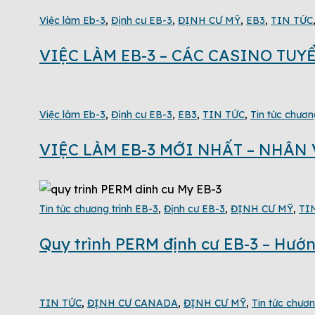
Việc làm Eb-3
,
Định cư EB-3
,
ĐỊNH CƯ MỸ
,
EB3
,
TIN TỨC
VIỆC LÀM EB-3 – CÁC CASINO TU
Việc làm Eb-3
,
Định cư EB-3
,
EB3
,
TIN TỨC
,
Tin tức chươn
VIỆC LÀM EB-3 MỚI NHẤT – NHÂ
Tin tức chương trình EB-3
,
Định cư EB-3
,
ĐỊNH CƯ MỸ
,
TI
Quy trình PERM định cư EB-3 – Hướ
TIN TỨC
,
ĐỊNH CƯ CANADA
,
ĐỊNH CƯ MỸ
,
Tin tức chươn