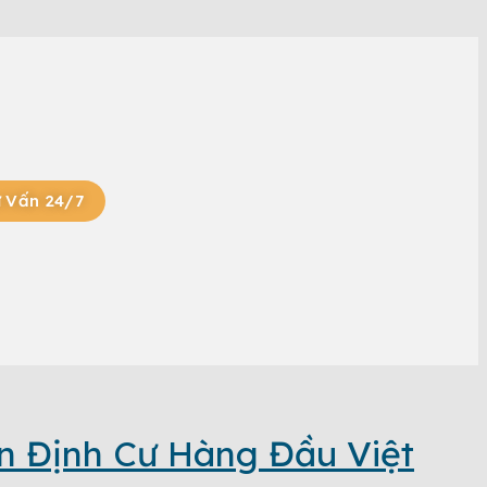
 Vấn 24/7
n Định Cư Hàng Đầu Việt