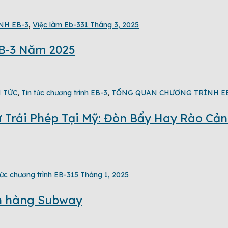
NH EB-3
,
Việc làm Eb-3
31 Tháng 3, 2025
B-3 Năm 2025
 TỨC
,
Tin tức chương trình EB-3
,
TỔNG QUAN CHƯƠNG TRÌNH E
 Trái Phép Tại Mỹ: Đòn Bẩy Hay Rào Cản
tức chương trình EB-3
15 Tháng 1, 2025
án hàng Subway