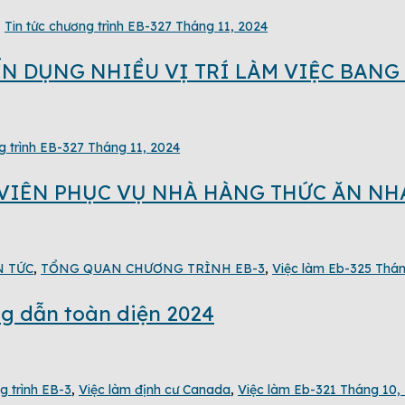
,
Tin tức chương trình EB-3
27 Tháng 11, 2024
YỂN DỤNG NHIỀU VỊ TRÍ LÀM VIỆC BAN
g trình EB-3
27 Tháng 11, 2024
N VIÊN PHỤC VỤ NHÀ HÀNG THỨC ĂN N
N TỨC
,
TỔNG QUAN CHƯƠNG TRÌNH EB-3
,
Việc làm Eb-3
25 Thán
ng dẫn toàn diện 2024
g trình EB-3
,
Việc làm định cư Canada
,
Việc làm Eb-3
21 Tháng 10,