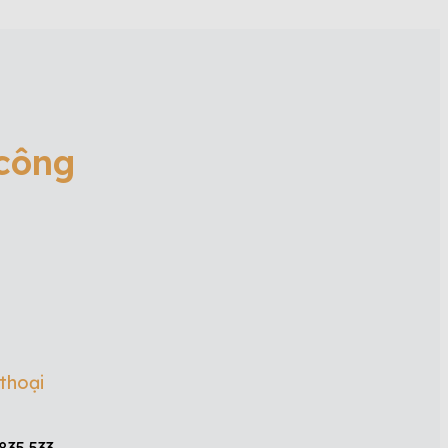
 công
 thoại
835 533