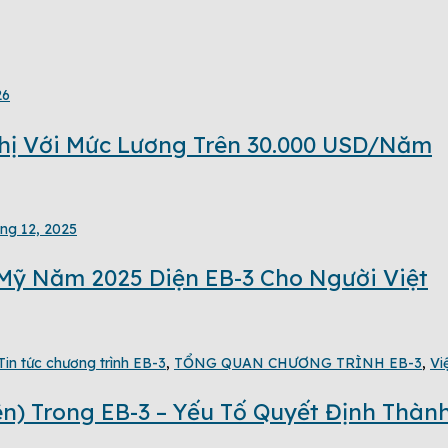
26
Thị Với Mức Lương Trên 30.000 USD/Năm
ng 12, 2025
Mỹ Năm 2025 Diện EB-3 Cho Người Việt
Tin tức chương trình EB-3
,
TỔNG QUAN CHƯƠNG TRÌNH EB-3
,
Vi
iên) Trong EB-3 – Yếu Tố Quyết Định Thà