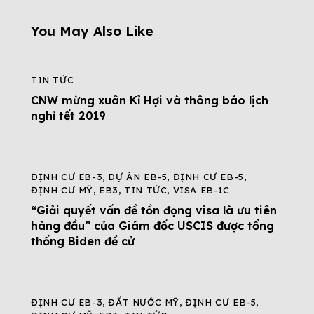
You May Also Like
TIN TỨC
CNW mừng xuân Kỉ Hợi và thông báo lịch
nghỉ tết 2019
ĐỊNH CƯ EB-3
,
DỰ ÁN EB-5
,
ĐỊNH CƯ EB-5
,
ĐỊNH CƯ MỸ
,
EB3
,
TIN TỨC
,
VISA EB-1C
“Giải quyết vấn đề tồn đọng visa là ưu tiên
hàng đầu” của Giám đốc USCIS được tổng
thống Biden đề cử
ĐỊNH CƯ EB-3
,
ĐẤT NƯỚC MỸ
,
ĐỊNH CƯ EB-5
,