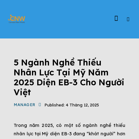
ĐỊNH CƯ EB-3
ĐỊNH CƯ MỸ
TIN TỨC
VIỆC LÀM EB-3
5 Ngành Nghề Thiếu
Nhân Lực Tại Mỹ Năm
2025 Diện EB-3 Cho Người
Việt
MANAGER
Published:
4 Tháng 12, 2025
Trong năm 2025, có một số ngành nghề thiếu 
nhân lực tại Mỹ diện EB-3 đang “khát người” hơn 