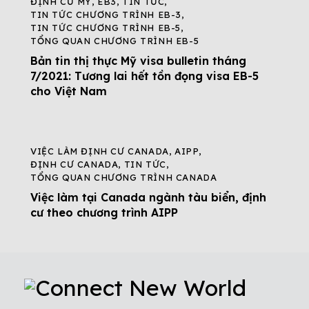
ĐỊNH CƯ MỸ
,
EB3
,
TIN TỨC
,
TIN TỨC CHƯƠNG TRÌNH EB-3
,
TIN TỨC CHƯƠNG TRÌNH EB-5
,
TỔNG QUAN CHƯƠNG TRÌNH EB-5
Bản tin thị thực Mỹ visa bulletin tháng
7/2021: Tương lai hết tồn đọng visa EB-5
cho Việt Nam
VIỆC LÀM ĐỊNH CƯ CANADA
,
AIPP
,
ĐỊNH CƯ CANADA
,
TIN TỨC
,
TỔNG QUAN CHƯƠNG TRÌNH CANADA
Việc làm tại Canada ngành tàu biển, định
cư theo chương trình AIPP