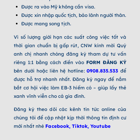
Được ra vào Mỹ không cần visa.
Được xin nhập quốc tịch, bảo lãnh người thân.
Được mang song tịch.
Vì số lượng giới hạn các suất công việc tốt và
thời gian chuẩn bị gấp rút, CNW kính mời Quý
anh chị nhanh chóng đăng ký tham dự tư vấn
riêng 1:1 bằng cách điền vào
FORM ĐĂNG KÝ
bên dưới hoặc liên hệ hotline:
0908.835.533
để
được hỗ trợ nhanh nhất. Đăng ký ngay để nắm
bắt cơ hội việc làm EB-3 hiếm có – giúp lấy thẻ
xanh vĩnh viễn cho cả gia đình.
Đăng ký theo dõi
các kênh tin tức online của
chúng tôi để cập nhật kịp thời thông tin định cư
mới nhất nhé
Facebook
,
Tiktok
,
Youtube