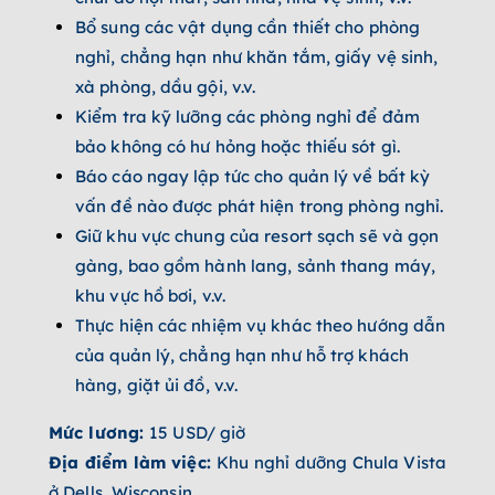
Bổ sung các vật dụng cần thiết cho phòng
nghỉ, chẳng hạn như khăn tắm, giấy vệ sinh,
xà phòng, dầu gội, v.v.
Kiểm tra kỹ lưỡng các phòng nghỉ để đảm
bảo không có hư hỏng hoặc thiếu sót gì.
Báo cáo ngay lập tức cho quản lý về bất kỳ
vấn đề nào được phát hiện trong phòng nghỉ.
Giữ khu vực chung của resort sạch sẽ và gọn
gàng, bao gồm hành lang, sảnh thang máy,
khu vực hồ bơi, v.v.
Thực hiện các nhiệm vụ khác theo hướng dẫn
của quản lý, chẳng hạn như hỗ trợ khách
hàng, giặt ủi đồ, v.v.
Mức lương:
15 USD/ giờ
Địa điểm làm việc:
Khu nghỉ dưỡng Chula Vista
ở Dells, Wisconsin