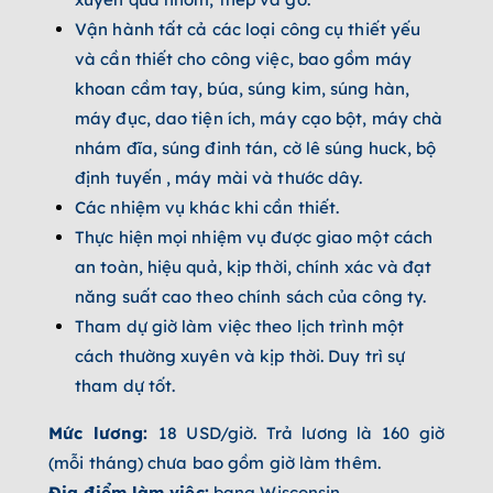
Vận hành tất cả các loại công cụ thiết yếu
và cần thiết cho công việc, bao gồm máy
khoan cầm tay, búa, súng kim, súng hàn,
máy đục, dao tiện ích, máy cạo bột, máy chà
nhám đĩa, súng đinh tán, cờ lê súng huck, bộ
định tuyến , máy mài và thước dây.
Các nhiệm vụ khác khi cần thiết.
Thực hiện mọi nhiệm vụ được giao một cách
an toàn, hiệu quả, kịp thời, chính xác và đạt
năng suất cao theo chính sách của công ty.
Tham dự giờ làm việc theo lịch trình một
cách thường xuyên và kịp thời. Duy trì sự
tham dự tốt.
Mức lương:
18 USD/giờ. Trả lương là 160 giờ
(mỗi tháng) chưa bao gồm giờ làm thêm.
Địa điểm làm việc:
bang Wisconsin