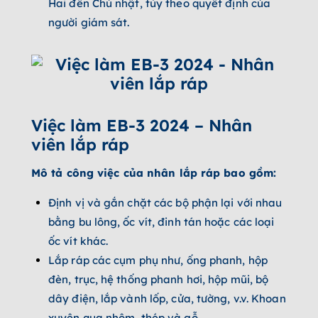
Hai đến Chủ nhật, tùy theo quyết định của
người giám sát.
Việc làm EB-3 2024 – Nhân
viên lắp ráp
Mô tả công việc của nhân lắp ráp bao gồm:
Định vị và gắn chặt các bộ phận lại với nhau
bằng bu lông, ốc vít, đinh tán hoặc các loại
ốc vít khác.
Lắp ráp các cụm phụ như, ống phanh, hộp
đèn, trục, hệ thống phanh hơi, hộp mũi, bộ
dây điện, lắp vành lốp, cửa, tường, v.v. Khoan
xuyên qua nhôm, thép và gỗ.