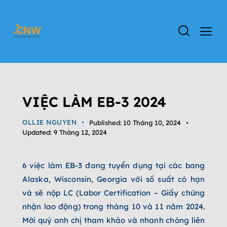
VIỆC LÀM EB-3
ĐỊNH CƯ EB-3
TIN TỨC
TIN TỨC CHƯƠNG TRÌNH EB-3
VIỆC LÀM EB-3 2024
OLLIE NGUYEN
Published:
10 Tháng 10, 2024
Updated:
9 Tháng 12, 2024
6 việc làm EB-3 đang tuyển dụng tại các bang
Alaska, Wisconsin, Georgia với số suất có hạn
và sẽ nộp LC (Labor Certification – Giấy chứng
nhận lao động) trong tháng 10 và 11 năm 2024.
Mời quý anh chị tham khảo và nhanh chóng liên