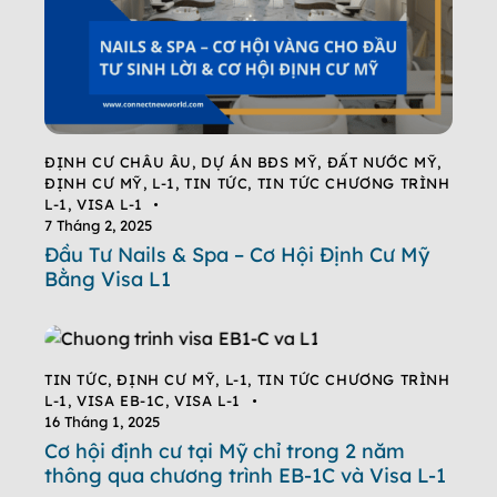
ĐỊNH CƯ CHÂU ÂU
,
DỰ ÁN BĐS MỸ
,
ĐẤT NƯỚC MỸ
,
ĐỊNH CƯ MỸ
,
L-1
,
TIN TỨC
,
TIN TỨC CHƯƠNG TRÌNH
L-1
,
VISA L-1
7 Tháng 2, 2025
Đầu Tư Nails & Spa – Cơ Hội Định Cư Mỹ
Bằng Visa L1
TIN TỨC
,
ĐỊNH CƯ MỸ
,
L-1
,
TIN TỨC CHƯƠNG TRÌNH
L-1
,
VISA EB-1C
,
VISA L-1
16 Tháng 1, 2025
Cơ hội định cư tại Mỹ chỉ trong 2 năm
thông qua chương trình EB-1C và Visa L-1