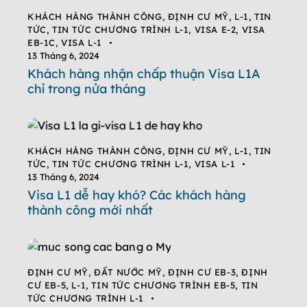
KHÁCH HÀNG THÀNH CÔNG
,
ĐỊNH CƯ MỸ
,
L-1
,
TIN
TỨC
,
TIN TỨC CHƯƠNG TRÌNH L-1
,
VISA E-2
,
VISA
EB-1C
,
VISA L-1
13 Tháng 6, 2024
Khách hàng nhận chấp thuận Visa L1A
chỉ trong nửa tháng
KHÁCH HÀNG THÀNH CÔNG
,
ĐỊNH CƯ MỸ
,
L-1
,
TIN
TỨC
,
TIN TỨC CHƯƠNG TRÌNH L-1
,
VISA L-1
13 Tháng 6, 2024
Visa L1 dễ hay khó? Các khách hàng
thành công mới nhất
ĐỊNH CƯ MỸ
,
ĐẤT NƯỚC MỸ
,
ĐỊNH CƯ EB-3
,
ĐỊNH
CƯ EB-5
,
L-1
,
TIN TỨC CHƯƠNG TRÌNH EB-5
,
TIN
TỨC CHƯƠNG TRÌNH L-1