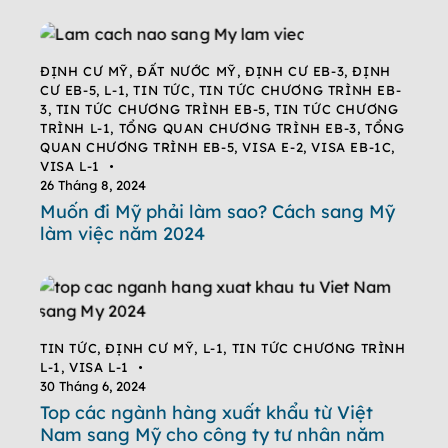
ĐỊNH CƯ MỸ
,
ĐẤT NƯỚC MỸ
,
ĐỊNH CƯ EB-3
,
ĐỊNH
CƯ EB-5
,
L-1
,
TIN TỨC
,
TIN TỨC CHƯƠNG TRÌNH EB-
3
,
TIN TỨC CHƯƠNG TRÌNH EB-5
,
TIN TỨC CHƯƠNG
TRÌNH L-1
,
TỔNG QUAN CHƯƠNG TRÌNH EB-3
,
TỔNG
QUAN CHƯƠNG TRÌNH EB-5
,
VISA E-2
,
VISA EB-1C
,
VISA L-1
26 Tháng 8, 2024
Muốn đi Mỹ phải làm sao? Cách sang Mỹ
làm việc năm 2024
TIN TỨC
,
ĐỊNH CƯ MỸ
,
L-1
,
TIN TỨC CHƯƠNG TRÌNH
L-1
,
VISA L-1
30 Tháng 6, 2024
Top các ngành hàng xuất khẩu từ Việt
Nam sang Mỹ cho công ty tư nhân năm