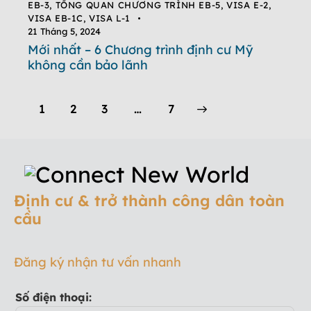
EB-3
,
TỔNG QUAN CHƯƠNG TRÌNH EB-5
,
VISA E-2
,
VISA EB-1C
,
VISA L-1
21 Tháng 5, 2024
Mới nhất – 6 Chương trình định cư Mỹ
không cần bảo lãnh
1
2
3
>
…
7
Định cư & trở thành công dân toàn
cầu
Đăng ký nhận tư vấn nhanh
Số điện thoại: