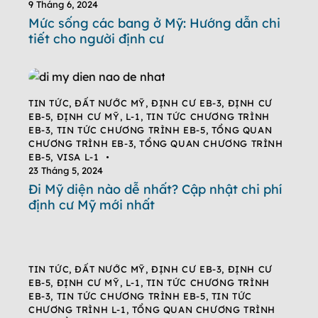
9 Tháng 6, 2024
Mức sống các bang ở Mỹ: Hướng dẫn chi
tiết cho người định cư
TIN TỨC
,
ĐẤT NƯỚC MỸ
,
ĐỊNH CƯ EB-3
,
ĐỊNH CƯ
EB-5
,
ĐỊNH CƯ MỸ
,
L-1
,
TIN TỨC CHƯƠNG TRÌNH
EB-3
,
TIN TỨC CHƯƠNG TRÌNH EB-5
,
TỔNG QUAN
CHƯƠNG TRÌNH EB-3
,
TỔNG QUAN CHƯƠNG TRÌNH
EB-5
,
VISA L-1
23 Tháng 5, 2024
Đi Mỹ diện nào dễ nhất? Cập nhật chi phí
định cư Mỹ mới nhất
TIN TỨC
,
ĐẤT NƯỚC MỸ
,
ĐỊNH CƯ EB-3
,
ĐỊNH CƯ
EB-5
,
ĐỊNH CƯ MỸ
,
L-1
,
TIN TỨC CHƯƠNG TRÌNH
EB-3
,
TIN TỨC CHƯƠNG TRÌNH EB-5
,
TIN TỨC
CHƯƠNG TRÌNH L-1
,
TỔNG QUAN CHƯƠNG TRÌNH