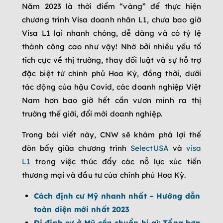
Năm 2023 là thời điểm “vàng” để thực hiện
chương trình Visa doanh nhân L1, chưa bao giờ
Visa L1 lại nhanh chóng, dễ dàng và có tỷ lệ
thành công cao như vậy! Nhờ bởi nhiều yếu tố
tích cực về thị trường, thay đổi luật và sự hỗ trợ
đặc biệt từ chính phủ Hoa Kỳ, đồng thời, dưới
tác động của hậu Covid, các doanh nghiệp Việt
Nam hơn bao giờ hết cần vươn mình ra thị
trường thế giới, đổi mới doanh nghiệp.
Trong bài viết này, CNW sẽ khám phá lợi thế
đòn bẩy giữa chương trình
SelectUSA
và
visa
L1
trong việc thúc đẩy các nỗ lực xúc tiến
thương mại và đầu tư của chính phủ Hoa Kỳ.
Cách định cư Mỹ nhanh nhất – Hướng dẫn
toàn diện mới nhất 2023
Đi định cư ở Mỹ cần chuẩn bị gì: Tổng hợp