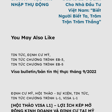
NHẬP THỤ ĐỘNG
Cho Nhà Đầu Tư
Việt Nam: “Biết
Người Biết Ta, Trăm
Trận Trăm Thắng”
You May Also Like
TIN TỨC
,
ĐỊNH CƯ MỸ
,
TIN TỨC CHƯƠNG TRÌNH EB-3
,
TIN TỨC CHƯƠNG TRÌNH EB-5
Visa bulletin/bản tin thị thực tháng 9/2022
ĐỊNH CƯ MỸ
,
HỘI THẢO - SỰ KIỆN
,
TIN TỨC
,
TIN TỨC CHƯƠNG TRÌNH L-1
,
VISA L-1
[HỘI THẢO VISA L1] – LỢI ÍCH KÉP MỞ
RỘNG KINH DOANH VÀ ĐỊNH CƯ TẠI MỸ