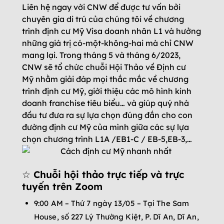
Liên hệ ngay với CNW để được tư vấn bởi
chuyên gia di trú của chúng tôi về chương
trình định cư Mỹ Visa doanh nhân L1 và hưởng
những giá trị có-một-không-hai mà chỉ CNW
mang lại. Trong tháng 5 và tháng 6/2023,
CNW sẽ tổ chức chuỗi Hội Thảo về Định cư
Mỹ nhằm giải đáp mọi thắc mắc về chương
trình định cư Mỹ, giới thiệu các mô hình kinh
doanh franchise tiêu biểu… và giúp quý nhà
đầu tư đưa ra sự lựa chọn đúng đắn cho con
đường định cư Mỹ của mình giữa các sự lựa
chọn chương trình L1A /EB1-C / EB-5,EB-3,…
☆ Chuỗi hội thảo trực tiếp và trực
tuyến trên Zoom
9:00 AM – Thứ 7 ngày 13/05 – Tại The Sam
House, số 227 Lý Thường Kiệt, P. Dĩ An, Dĩ An,