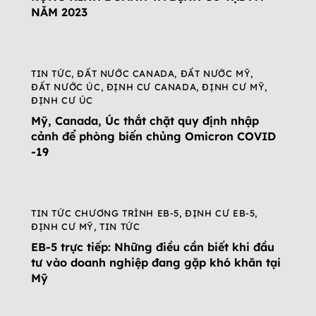
NĂM 2023
TIN TỨC
,
ĐẤT NƯỚC CANADA
,
ĐẤT NƯỚC MỸ
,
ĐẤT NƯỚC ÚC
,
ĐỊNH CƯ CANADA
,
ĐỊNH CƯ MỸ
,
ĐỊNH CƯ ÚC
Mỹ, Canada, Úc thắt chặt quy định nhập
cảnh để phòng biến chủng Omicron COVID
-19
TIN TỨC CHƯƠNG TRÌNH EB-5
,
ĐỊNH CƯ EB-5
,
ĐỊNH CƯ MỸ
,
TIN TỨC
EB-5 trực tiếp: Những điều cần biết khi đầu
tư vào doanh nghiệp đang gặp khó khăn tại
Mỹ