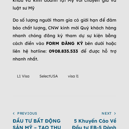
khẩu và kinh doanh tại Mỹ với chuyên gia và
luật sư Mỹ
Do số lượng người tham gia có giới hạn để đảm
bảo chất lượng, CNW kính mời Quý khách hàng
nhanh chóng đăng ký tham dự sự kiện bằng
cách điền vào
FORM ĐĂNG KÝ
bên dưới hoặc
liên hệ hotline:
0908.835.533
để được hỗ trợ
nhanh nhất.
L1 Visa
SelectUSA
visa l1
PREVIOUS
NEXT
ĐẦU TƯ BẤT ĐỘNG
5 Khuyến Cáo Về
SẢN MỸ – TẠO THU
Đầu tư EB-5 Dành