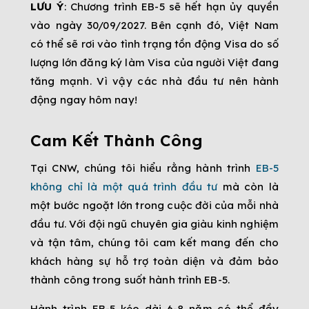
LƯU Ý
: Chương trình EB-5 sẽ hết hạn ủy quyền
vào ngày 30/09/2027. Bên cạnh đó, Việt Nam
có thể sẽ rơi vào tình trạng tồn động Visa do số
lượng lớn đăng ký làm Visa của người Việt đang
tăng mạnh. Vì vậy các nhà đầu tư nên hành
động ngay hôm nay!
Cam Kết Thành Công
Tại CNW, chúng tôi hiểu rằng hành trình
EB-5
không chỉ là một quá trình đầu tư
mà còn là
một bước ngoặt lớn trong cuộc đời của mỗi nhà
đầu tư. Với đội ngũ chuyên gia giàu kinh nghiệm
và tận tâm, chúng tôi cam kết mang đến cho
khách hàng sự hỗ trợ toàn diện và đảm bảo
thành công trong suốt hành trình EB-5.
Hành trình EB-5 kéo dài 6-8 năm có thể đầy