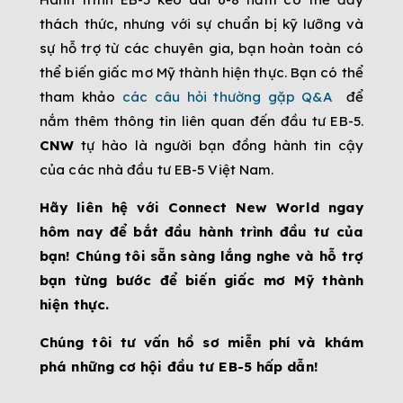
thách thức, nhưng với sự chuẩn bị kỹ lưỡng và
sự hỗ trợ từ các chuyên gia, bạn hoàn toàn có
thể biến giấc mơ Mỹ thành hiện thực. Bạn có thể
tham khảo
các câu hỏi thường gặp Q&A
để
nắm thêm thông tin liên quan đến đầu tư EB-5.
CNW
tự hào là người bạn đồng hành tin cậy
của các nhà đầu tư EB-5 Việt Nam.
Hãy liên hệ với Connect New World ngay
hôm nay để bắt đầu hành trình đầu tư của
bạn! Chúng tôi sẵn sàng lắng nghe và hỗ trợ
bạn từng bước để biến giấc mơ Mỹ thành
hiện thực.
Chúng tôi tư vấn hồ sơ miễn phí và khám
phá những cơ hội đầu tư EB-5 hấp dẫn!