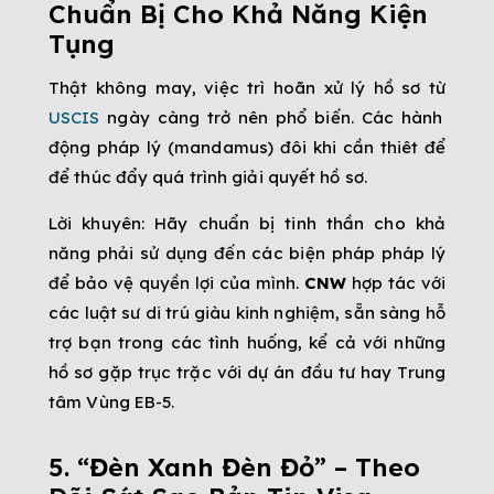
Chuẩn Bị Cho Khả Năng Kiện
Tụng
Thật không may, việc trì hoãn xử lý hồ sơ từ
USCIS
ngày càng trở nên phổ biến. Các hành
động pháp lý (mandamus) đôi khi cần thiêt để
để thúc đẩy quá trình giải quyết hồ sơ.
Lời khuyên: Hãy chuẩn bị tinh thần cho khả
năng phải sử dụng đến các biện pháp pháp lý
để bảo vệ quyền lợi của mình.
CNW
hợp tác với
các luật sư di trú giàu kinh nghiệm, sẵn sàng hỗ
trợ bạn trong các tình huống, kể cả với những
hồ sơ gặp trục trặc với dự án đầu tư hay Trung
tâm Vùng EB-5.
5. “Đèn Xanh Đèn Đỏ” – Theo