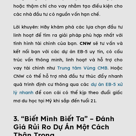
hoặc thậm chí cho vay nhằm tạo điều kiện cho
các nhà đầu tư có nguồn vốn hạn chế.
Lời khuyên: Hãy khám phá các lựa chọn đầu tư
linh hoạt để tìm ra giải pháp phù hợp nhất với
tình hình tài chính của bạn.
CNW
sẽ tư vấn và
kết nối bạn với các dự án EB-5 uy tín, có cấu
trúc vốn thông minh, linh hoạt và hỗ trợ cho
vay tài chính như
Trung tâm Vùng CMB
. Hoặc
CNW có thể hỗ trợ nhà đầu tư thúc đẩy nhanh
quá trình định cư thông qua các
dự án EB-5 xử
lý nhanh
để con cái có thể kịp theo đuổi giấc
mơ du học tại Mỹ khi sắp đến tuổi 21.
3. “Biết Mình Biết Ta” – Đánh
Giá Rủi Ro Dự Án Một Cách
Thận Trọng