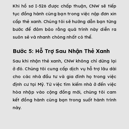
Khi hồ sơ I-526 được chấp thuận, CNW sẽ tiếp
tục đồng hành cùng bạn trong việc nộp đơn xin
cấp thẻ xanh. Chúng tôi sẽ hướng dẫn bạn từng
bước để đảm bảo rằng quá trình này diễn ra
suôn sẻ và nhanh chóng nhất có thể.
Bước 5: Hỗ Trợ Sau Nhận Thẻ Xanh
Sau khi nhận thẻ xanh, CNW không chỉ dừng lại
ở đó. Chúng tôi cung cấp dịch vụ hỗ trợ lâu dài
cho các nhà đầu tư và gia đình họ trong việc
định cư tại Mỹ. Từ việc tìm kiếm nhà ở đến việc
hòa nhập vào cộng đồng mới, chúng tôi cam
kết đồng hành cùng bạn trong suốt hành trình
này.