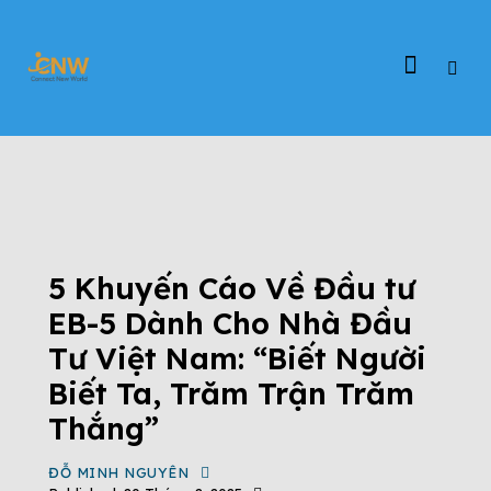
ĐỊNH CƯ MỸ
DỰ ÁN EB-5
ĐẤT NƯỚC MỸ
ĐỊNH CƯ EB-5
TIN TỨC
TIN TỨC CHƯƠNG TRÌNH EB-5
TỔNG QUAN CHƯƠNG TRÌNH EB-5
5 Khuyến Cáo Về Đầu tư
EB-5 Dành Cho Nhà Đầu
Tư Việt Nam: “Biết Người
Biết Ta, Trăm Trận Trăm
Thắng”
ĐỖ MINH NGUYÊN