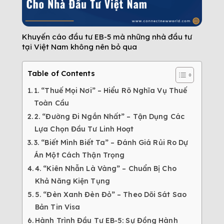
Khuyến cáo đầu tư EB-5 mà những nhà đầu tư
tại Việt Nam không nên bỏ qua
Table of Contents
1. “Thuế Mọi Nơi” – Hiểu Rõ Nghĩa Vụ Thuế
Toàn Cầu
2. “Đường Đi Ngắn Nhất” – Tận Dụng Các
Lựa Chọn Đầu Tư Linh Hoạt
3. “Biết Mình Biết Ta” – Đánh Giá Rủi Ro Dự
Án Một Cách Thận Trọng
4. “Kiên Nhẫn Là Vàng” – Chuẩn Bị Cho
Khả Năng Kiện Tụng
5. “Đèn Xanh Đèn Đỏ” – Theo Dõi Sát Sao
Bản Tin Visa
Hành Trình Đầu Tư EB-5: Sự Đồng Hành