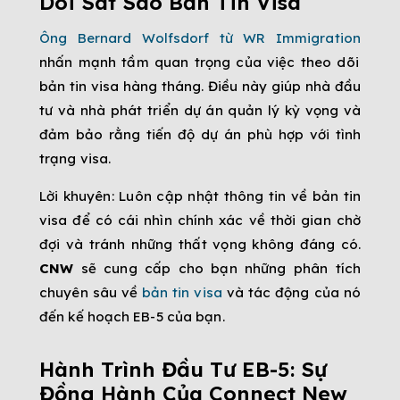
Dõi Sát Sao Bản Tin Visa
Ông Bernard Wolfsdorf từ WR Immigration
nhấn mạnh tầm quan trọng của việc theo dõi
bản tin visa hàng tháng. Điều này giúp nhà đầu
tư và nhà phát triển dự án quản lý kỳ vọng và
đảm bảo rằng tiến độ dự án phù hợp với tình
trạng visa.
Lời khuyên: Luôn cập nhật thông tin về bản tin
visa để có cái nhìn chính xác về thời gian chờ
đợi và tránh những thất vọng không đáng có.
CNW
sẽ cung cấp cho bạn những phân tích
chuyên sâu về
bản tin visa
và tác động của nó
đến kế hoạch EB-5 của bạn.
Hành Trình Đầu Tư EB-5: Sự
Đồng Hành Của Connect New