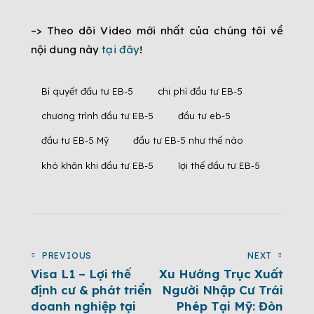
–> Theo dõi Video mới nhất của chúng tôi về
nội dung này
tại đây
!
Bí quyết đầu tư EB-5
chi phí đầu tư EB-5
chương trình đầu tư EB-5
đầu tư eb-5
đầu tư EB-5 Mỹ
đầu tư EB-5 như thế nào
khó khăn khi đầu tư EB-5
lợi thế đầu tư EB-5
PREVIOUS
NEXT
Visa L1 – Lợi thế
Xu Hướng Trục Xuất
định cư & phát triển
Người Nhập Cư Trái
doanh nghiệp tại
Phép Tại Mỹ: Đòn