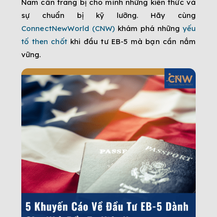
Nam cần trang bị cho mình những kiến thức và
sự chuẩn bị kỹ lưỡng. Hãy cùng
ConnectNewWorld (CNW)
khám phá những
yếu
tố then chốt
khi đầu tư EB-5 mà bạn cần nắm
vững.