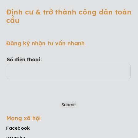
Định cư & trở thành công dân toàn
cầu
Đăng ký nhận tư vấn nhanh
Số điện thoại:
Mạng xã hội
Facebook