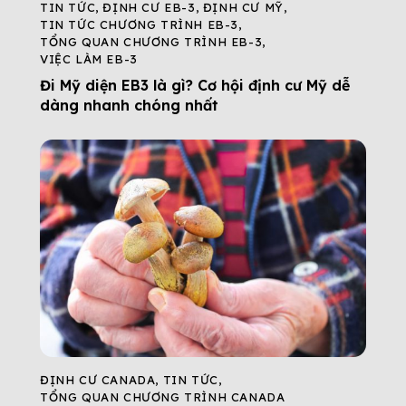
TIN TỨC
,
ĐỊNH CƯ EB-3
,
ĐỊNH CƯ MỸ
,
TIN TỨC CHƯƠNG TRÌNH EB-3
,
TỔNG QUAN CHƯƠNG TRÌNH EB-3
,
VIỆC LÀM EB-3
Đi Mỹ diện EB3 là gì? Cơ hội định cư Mỹ dễ
dàng nhanh chóng nhất
ĐỊNH CƯ CANADA
,
TIN TỨC
,
TỔNG QUAN CHƯƠNG TRÌNH CANADA