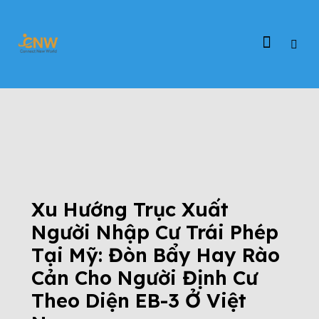
ĐỊNH CƯ CHÂU ÂU
ĐỊNH CƯ EB-3
ĐỊNH CƯ MỸ
EB3
TIN TỨC
TIN TỨC CHƯƠNG TRÌNH EB-3
TỔNG QUAN CHƯƠNG TRÌNH EB-3
VIỆC LÀM EB-3
Xu Hướng Trục Xuất
Người Nhập Cư Trái Phép
Tại Mỹ: Đòn Bẩy Hay Rào
Cản Cho Người Định Cư
Theo Diện EB-3 Ở Việt