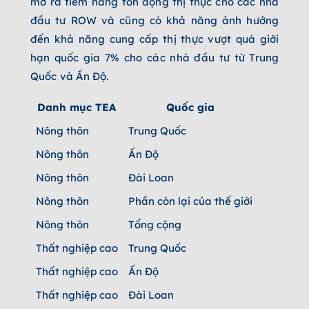
mở ra tiềm năng tồn đọng thị thực cho các nhà
đầu tư ROW và cũng có khả năng ảnh hưởng
đến khả năng cung cấp thị thực vượt quá giới
hạn quốc gia 7% cho các nhà đầu tư từ Trung
Quốc và Ấn Độ.
Danh mục TEA
Quốc gia
Tổng số
Nông thôn
Trung Quốc
767
Nông thôn
Ấn Độ
174
Nông thôn
Đài Loan
18
Nông thôn
Phần còn lại của thế giới
134
Nông thôn
Tổng cộng
1,093
Thất nghiệp cao
Trung Quốc
976
Thất nghiệp cao
Ấn Độ
375
Thất nghiệp cao
Đài Loan
209