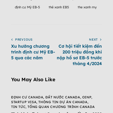
định cư Mỹ EB-5
thẻ xanh EB5
the xanh my
PREVIOUS
NEXT
Xu hướng chương
Cơ hội tiết kiệm đến
trình định cư Mỹ EB-
200 triệu đồng khi
5 qua các năm
nộp hồ sơ EB-5 trước
tháng 4/2024
You May Also Like
ĐỊNH CƯ CANADA
,
ĐẤT NƯỚC CANADA
,
OINP
,
STARTUP VISA
,
THÔNG TIN DỰ ÁN CANADA
,
TIN TỨC
,
TỔNG QUAN CHƯƠNG TRÌNH CANADA