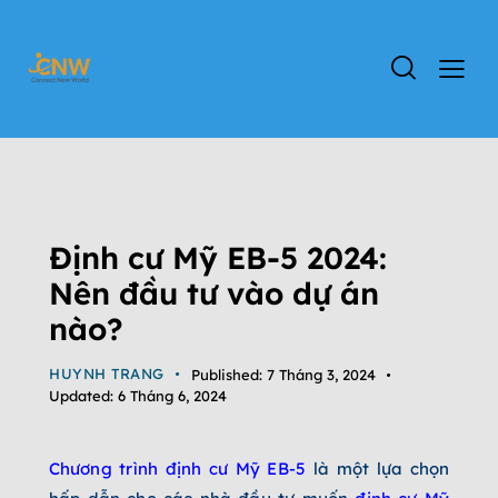
TIN TỨC
DỰ ÁN EB-5
ĐỊNH CƯ EB-5
ĐỊNH CƯ MỸ
TIN TỨC CHƯƠNG TRÌNH EB-5
TỔNG QUAN CHƯƠNG TRÌNH EB-5
Định cư Mỹ EB-5 2024:
Nên đầu tư vào dự án
nào?
HUYNH TRANG
Published:
7 Tháng 3, 2024
Updated:
6 Tháng 6, 2024
Chương trình định cư Mỹ EB-5
là một lựa chọn