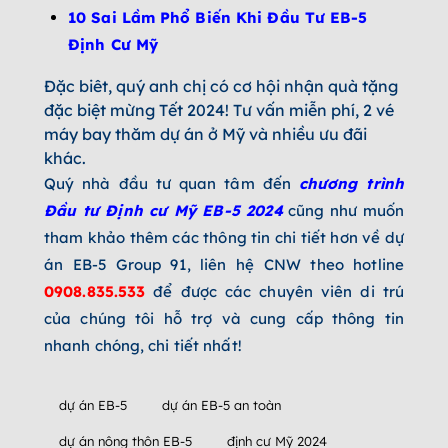
10 Sai Lầm Phổ Biến Khi Đầu Tư EB-5
Định Cư Mỹ
Đặc biêt, quý anh chị có cơ hội nhận quà tặng
đặc biệt mừng Tết 2024! Tư vấn miễn phí, 2 vé
máy bay thăm dự án ở Mỹ và nhiều ưu đãi
khác.
Quý nhà đầu tư quan tâm đến
chương trình
Đầu tư Định cư Mỹ EB-5 2024
cũng như muốn
tham khảo thêm các thông tin chi tiết hơn về dự
án EB-5 Group 91, liên hệ CNW theo hotline
0908.835.533
để được các chuyên viên di trú
của chúng tôi hỗ trợ và cung cấp thông tin
nhanh chóng, chi tiết nhất!
dự án EB-5
dự án EB-5 an toàn
dự án nông thôn EB-5
định cư Mỹ 2024