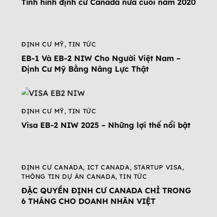
Tình hình định cư Canada nửa cuối năm 2020
ĐỊNH CƯ MỸ
,
TIN TỨC
EB-1 Và EB-2 NIW Cho Người Việt Nam –
Định Cư Mỹ Bằng Năng Lực Thật
ĐỊNH CƯ MỸ
,
TIN TỨC
Visa EB-2 NIW 2025 – Những lợi thế nổi bật
ĐỊNH CƯ CANADA
,
ICT CANADA
,
STARTUP VISA
,
THÔNG TIN DỰ ÁN CANADA
,
TIN TỨC
ĐẶC QUYỀN ĐỊNH CƯ CANADA CHỈ TRONG
6 THÁNG CHO DOANH NHÂN VIỆT