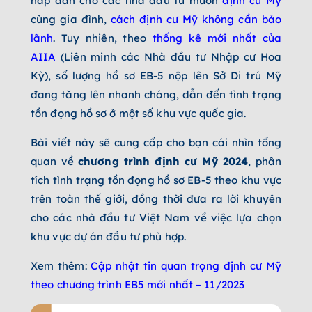
hấp dẫn cho các nhà đầu tư muốn
định cư Mỹ
cùng gia đình,
cách định cư Mỹ không cần bảo
lãnh
. Tuy nhiên, theo
thống kê mới nhất của
AIIA
(Liên minh các Nhà đầu tư Nhập cư Hoa
Kỳ), số lượng hồ sơ EB-5 nộp lên Sở Di trú Mỹ
đang tăng lên nhanh chóng, dẫn đến tình trạng
tồn đọng hồ sơ ở một số khu vực quốc gia.
Bài viết này sẽ cung cấp cho bạn cái nhìn tổng
quan về
chương trình định cư Mỹ 2024
, phân
tích tình trạng tồn đọng hồ sơ EB-5 theo khu vực
trên toàn thế giới, đồng thời đưa ra lời khuyên
cho các nhà đầu tư Việt Nam về việc lựa chọn
khu vực dự án đầu tư phù hợp.
Xem thêm:
Cập nhật tin quan trọng định cư Mỹ
theo chương trình EB5 mới nhất – 11/2023