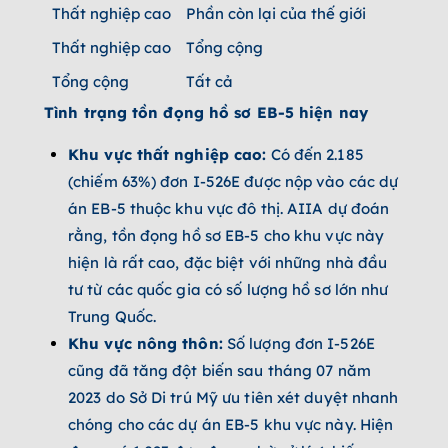
Thất nghiệp cao
Phần còn lại của thế giới
625
Thất nghiệp cao
Tổng cộng
2,185
Tổng cộng
Tất cả
3,278
Tình trạng tồn đọng hồ sơ EB-5 hiện nay
Khu vực thất nghiệp cao:
Có đến 2.185
(chiếm 63%) đơn I-526E được nộp vào các dự
án EB-5 thuộc khu vực đô thị. AIIA dự đoán
rằng, tồn đọng hồ sơ EB-5 cho khu vực này
hiện là rất cao, đặc biệt với những nhà đầu
tư từ các quốc gia có số lượng hồ sơ lớn như
Trung Quốc.
Khu vực nông thôn:
Số lượng đơn I-526E
cũng đã tăng đột biến sau tháng 07 năm
2023 do Sở Di trú Mỹ ưu tiên xét duyệt nhanh
chóng cho các dự án EB-5 khu vực này. Hiện