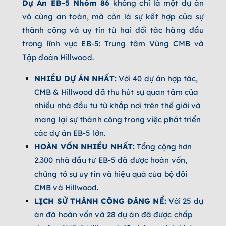
Dự Án EB-5 Nhóm 86
không chỉ là một dự án
vô cùng an toàn, mà còn là sự kết hợp của sự
thành công và uy tín từ hai đối tác hàng đầu
trong lĩnh vực EB-5: Trung tâm Vùng CMB và
Tập đoàn Hillwood.
NHIỀU DỰ ÁN NHẤT:
Với 40 dự án hợp tác,
CMB & Hillwood đã thu hút sự quan tâm của
nhiều nhà đầu tư từ khắp nơi trên thế giới và
mang lại sự thành công trong việc phát triển
các dự án EB-5 lớn.
HOÀN VỐN NHIỀU NHẤT:
Tổng cộng hơn
2.300 nhà đầu tư EB-5 đã được hoàn vốn,
chứng tỏ sự uy tín và hiệu quả của bộ đôi
CMB và Hillwood.
LỊCH SỬ THÀNH CÔNG ĐÁNG NỂ:
Với 25 dự
án đã hoàn vốn và 28 dự án đã được chấp