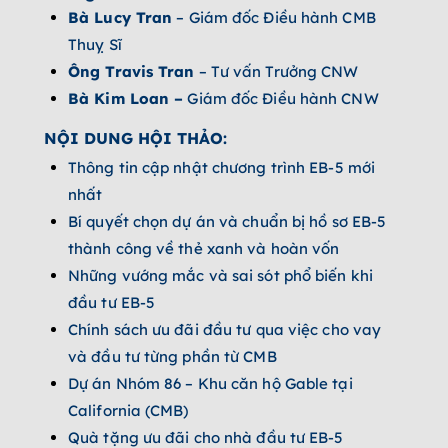
Bà Lucy Tran
– Giám đốc Điều hành CMB
Thuỵ Sĩ
Ông Travis Tran
– Tư vấn Trưởng CNW
Bà Kim Loan –
Giám đốc Điều hành CNW
NỘI DUNG HỘI THẢO:
Thông tin cập nhật chương trình EB-5 mới
nhất
Bí quyết chọn dự án và chuẩn bị hồ sơ EB-5
thành công về thẻ xanh và hoàn vốn
Những vướng mắc và sai sót phổ biến khi
đầu tư EB-5
Chính sách ưu đãi đầu tư qua việc cho vay
và đầu tư từng phần từ CMB
Dự án Nhóm 86 – Khu căn hộ Gable tại
California (CMB)
Quà tặng ưu đãi cho nhà đầu tư EB-5