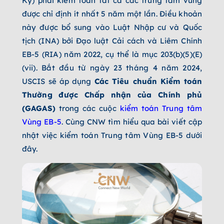
Kỳ) phải kiểm toán tất cả các trung tâm vùng
được chỉ định ít nhất 5 năm một lần. Điều khoản
này được bổ sung vào Luật Nhập cư và Quốc
tịch (INA) bởi Đạo luật Cải cách và Liêm Chính
EB-5 (RIA) năm 2022, cụ thể là mục 203(b)(5)(E)
(vii). Bắt đầu từ ngày 23 tháng 4 năm 2024,
USCIS sẽ áp dụng
Các Tiêu chuẩn Kiểm toán
Thường được Chấp nhận của Chính phủ
(GAGAS)
trong các cuộc
kiểm toán Trung tâm
Vùng EB-5
. Cùng CNW tìm hiểu qua bài viết cập
nhật việc kiểm toán Trung tâm Vùng EB-5 dưới
đây.