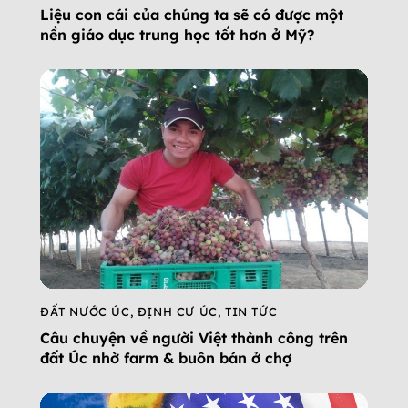
Liệu con cái của chúng ta sẽ có được một
nền giáo dục trung học tốt hơn ở Mỹ?
ĐẤT NƯỚC ÚC
,
ĐỊNH CƯ ÚC
,
TIN TỨC
Câu chuyện về người Việt thành công trên
đất Úc nhờ farm & buôn bán ở chợ