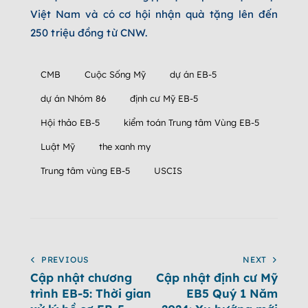
Việt Nam và có cơ hội nhận quà tặng lên đến
250 triệu đồng từ CNW.
CMB
Cuộc Sống Mỹ
dự án EB-5
dự án Nhóm 86
định cư Mỹ EB-5
Hội thảo EB-5
kiểm toán Trung tâm Vùng EB-5
Luật Mỹ
the xanh my
Trung tâm vùng EB-5
USCIS
PREVIOUS
NEXT
Cập nhật chương
Cập nhật định cư Mỹ
trình EB-5: Thời gian
EB5 Quý 1 Năm