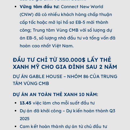
Vững tâm đầu tư:
Connect New World
(CNW) đã có nhiều khách hàng chấp thuận
cấp tốc hoặc mở lại hồ sơ EB-5 mới thành
công; Trung tâm Vùng CMB với số lượng dự
án EB-5, số lượng nhà đầu tư và tổng vốn đã
hoàn cao nhất Việt Nam.
ĐẦU TƯ CHỈ TỪ 350.000$ LẤY THẺ
XANH MỸ CHO GIA ĐÌNH SAU 2 NĂM
DỰ ÁN GABLE HOUSE – NHÓM 86 CỦA TRUNG
TÂM VÙNG CMB
DỰ ÁN AN TOÀN THẺ XANH 10 NĂM:
13.45
việc làm cho mỗi suất đầu tư
Dự án đã khởi công – Dự kiến hoàn thành Q3
2025
Cam kết hoàn thành dự án từ chủ đầu tư