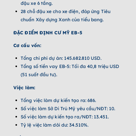
đậu xe 6 tầng.
28 chỗ đậu xe cho xe điện, đáp ứng Tiêu
chuẩn Xây dựng Xanh của tiểu bang.
ĐẶC ĐIỂM ĐỊNH CƯ MỸ EB-5
Cơ cấu vốn:
Tổng chi phí dự án: 145.682.810 USD.
Tổng số tiền vay EB-5: Tối đa 40,8 triệu USD
(51 suất đầu tư).
Việc làm:
Tổng việc làm dự kiến tạo ra: 686.
Số việc làm Sở Di Trú Mỹ yêu cầu/NĐT: 10.
Số việc làm dự kiến tạo ra/NĐT: 13.451.
Tỷ lệ việc làm dôi dư: 34.510%.