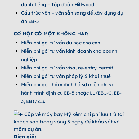
danh tiếng – Tập đoàn Hillwood
Cấu trúc vốn – vốn sẵn sàng để xây dựng dự
án EB-5
CƠ HỘI CÓ MỘT KHÔNG HAI:
Miễn phí gói tư vấn du học cho con
Miễn phí gói tư vấn kinh doanh cho doanh
nghiệp
Miễn phí gói tư vấn visa, re-entry permit
Miễn phí gói tư vấn pháp lý & khai thuế
Miễn phí gói thẩm định hồ sơ miễn phí và
hành trình định cư EB-5 (hoặc L1/EB1-C, EB-
3, EB1/2…).
Cặp vé máy bay Mỹ kèm chi phí lưu trú tại
khách sạn trong vòng 5 ngày để khảo sát và
thăm dự án.
Diễn giả: