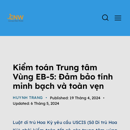
TIN TỨC
DỰ ÁN EB-5
ĐỊNH CƯ EB-5
TIN TỨC CHƯƠNG TRÌNH EB-5
TỔNG QUAN CHƯƠNG TRÌNH EB-5
Kiểm toán Trung tâm
Vùng EB-5: Đảm bảo tính
minh bạch và toàn vẹn
HUYNH TRANG
Published:
19 Tháng 4, 2024
Updated:
6 Tháng 5, 2024
Luật di trú Hoa Kỳ yêu cầu USCIS (Sở Di trú Hoa