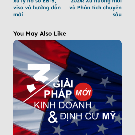
xử lý hồ sơ EB-5,
2024: Xu hướng mới
visa và hướng dẫn
và Phân tích chuyên
mới
sâu
You May Also Like