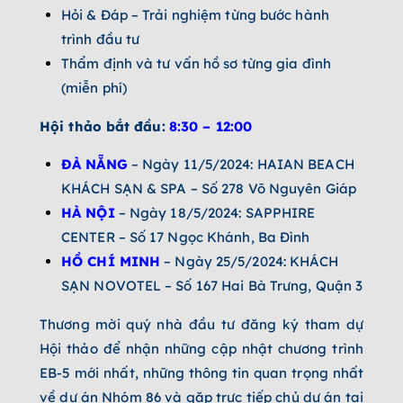
Hỏi & Đáp – Trải nghiệm từng bước hành
trình đầu tư
Thẩm định và tư vấn hồ sơ từng gia đình
(miễn phí)
Hội thảo bắt đầu:
8:30 – 12:00
ĐÀ NẴNG
– Ngày 11/5/2024: HAIAN BEACH
KHÁCH SẠN & SPA – Số 278 Võ Nguyên Giáp
HÀ NỘI
– Ngày 18/5/2024: SAPPHIRE
CENTER – Số 17 Ngọc Khánh, Ba Đình
HỒ CHÍ MINH
– Ngày 25/5/2024: KHÁCH
SẠN NOVOTEL – Số 167 Hai Bà Trưng, Quận 3
Thương mời quý nhà đầu tư đăng ký tham dự
Hội thảo để nhận những cập nhật chương trình
EB-5 mới nhất, những thông tin quan trọng nhất
về dự án Nhóm 86 và gặp trực tiếp chủ dự án tại