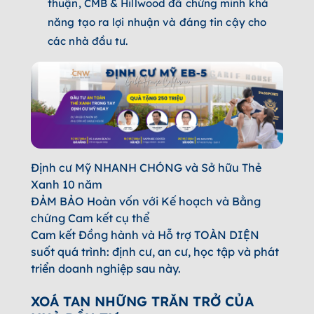
thuận, CMB & Hillwood đã chứng minh khả
năng tạo ra lợi nhuận và đáng tin cậy cho
các nhà đầu tư.
Định cư Mỹ NHANH CHÓNG và Sở hữu Thẻ
Xanh 10 năm
ĐẢM BẢO Hoàn vốn với Kế hoạch và Bằng
chứng Cam kết cụ thể
Cam kết Đồng hành và Hỗ trợ TOÀN DIỆN
suốt quá trình: định cư, an cư, học tập và phát
triển doanh nghiệp sau này.
XOÁ TAN NHỮNG TRĂN TRỞ CỦA