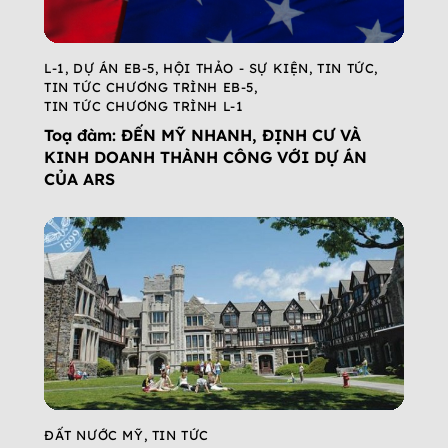
L-1
,
DỰ ÁN EB-5
,
HỘI THẢO - SỰ KIỆN
,
TIN TỨC
,
TIN TỨC CHƯƠNG TRÌNH EB-5
,
TIN TỨC CHƯƠNG TRÌNH L-1
Toạ đàm: ĐẾN MỸ NHANH, ĐỊNH CƯ VÀ
KINH DOANH THÀNH CÔNG VỚI DỰ ÁN
CỦA ARS
ĐẤT NƯỚC MỸ
,
TIN TỨC