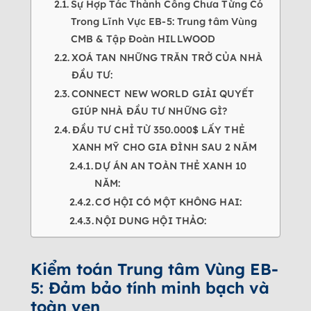
Sự Hợp Tác Thành Công Chưa Từng Có
Trong Lĩnh Vực EB-5: Trung tâm Vùng
CMB & Tập Đoàn HILLWOOD
XOÁ TAN NHỮNG TRĂN TRỞ CỦA NHÀ
ĐẦU TƯ:
CONNECT NEW WORLD GIẢI QUYẾT
GIÚP NHÀ ĐẦU TƯ NHỮNG GÌ?
ĐẦU TƯ CHỈ TỪ 350.000$ LẤY THẺ
XANH MỸ CHO GIA ĐÌNH SAU 2 NĂM
DỰ ÁN AN TOÀN THẺ XANH 10
NĂM:
CƠ HỘI CÓ MỘT KHÔNG HAI:
NỘI DUNG HỘI THẢO:
Kiểm toán Trung tâm Vùng EB-
5: Đảm bảo tính minh bạch và
toàn vẹn