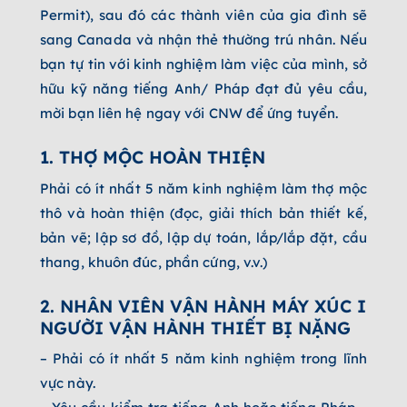
Permit), sau đó các thành viên của gia đình sẽ
sang Canada và nhận thẻ thường trú nhân. Nếu
bạn tự tin với kinh nghiệm làm việc của mình, sở
hữu kỹ năng tiếng Anh/ Pháp đạt đủ yêu cầu,
mời bạn liên hệ ngay với CNW để ứng tuyển.
1. THỢ MỘC HOÀN THIỆN
Phải có ít nhất 5 năm kinh nghiệm làm thợ mộc
thô và hoàn thiện (đọc, giải thích bản thiết kế,
bản vẽ; lập sơ đồ, lập dự toán, lắp/lắp đặt, cầu
thang, khuôn đúc, phần cứng, v.v.)
2. NHÂN VIÊN VẬN HÀNH MÁY XÚC I
NGƯỜI VẬN HÀNH THIẾT BỊ NẶNG
– Phải có ít nhất 5 năm kinh nghiệm trong lĩnh
vực này.