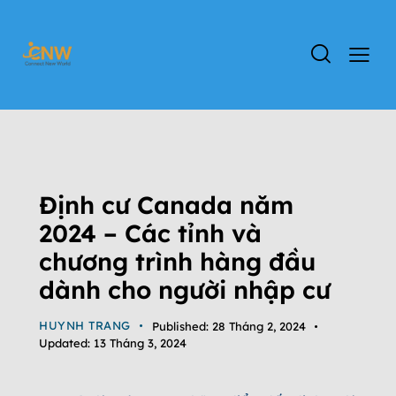
TIN TỨC
ĐẤT NƯỚC CANADA
ĐỊNH CƯ CANADA
THÔNG TIN DỰ ÁN CANADA
TỔNG QUAN CHƯƠNG TRÌNH CANADA
Định cư Canada năm
2024 – Các tỉnh và
chương trình hàng đầu
dành cho người nhập cư
HUYNH TRANG
Published:
28 Tháng 2, 2024
Updated:
13 Tháng 3, 2024