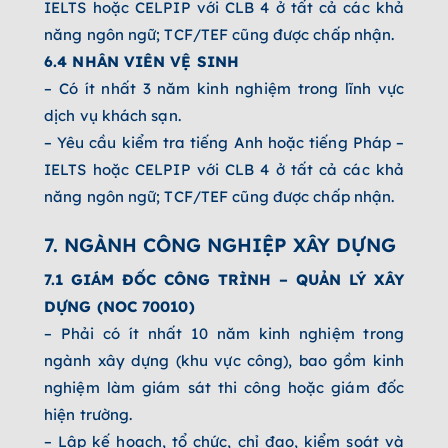
IELTS hoặc CELPIP với CLB 4 ở tất cả các khả
năng ngôn ngữ; TCF/TEF cũng được chấp nhận.
6.4 NHÂN VIÊN VỆ SINH
– Có ít nhất 3 năm kinh nghiệm trong lĩnh vực
dịch vụ khách sạn.
– Yêu cầu kiểm tra tiếng Anh hoặc tiếng Pháp –
IELTS hoặc CELPIP với CLB 4 ở tất cả các khả
năng ngôn ngữ; TCF/TEF cũng được chấp nhận.
7. NGÀNH CÔNG NGHIỆP XÂY DỰNG
7.1 GIÁM ĐỐC CÔNG TRÌNH – QUẢN LÝ XÂY
DỰNG (NOC 70010)
– Phải có ít nhất 10 năm kinh nghiệm trong
ngành xây dựng (khu vực công), bao gồm kinh
nghiệm làm giám sát thi công hoặc giám đốc
hiện trường.
– Lập kế hoạch, tổ chức, chỉ đạo, kiểm soát và