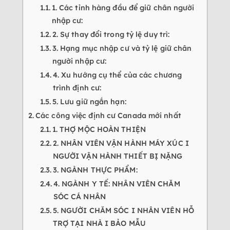
1. Các tỉnh hàng đầu để giữ chân người
nhập cư:
2. Sự thay đổi trong tỷ lệ duy trì:
3. Hạng mục nhập cư và tỷ lệ giữ chân
người nhập cư:
4. Xu hướng cụ thể của các chương
trình định cư:
5. Lưu giữ ngắn hạn:
Các công việc định cư Canada mới nhất
1. THỢ MỘC HOÀN THIỆN
2. NHÂN VIÊN VẬN HÀNH MÁY XÚC I
NGƯỜI VẬN HÀNH THIẾT BỊ NẶNG
3. NGÀNH THỰC PHẨM:
4. NGÀNH Y TẾ: NHÂN VIÊN CHĂM
SÓC CÁ NHÂN
5. NGƯỜI CHĂM SÓC I NHÂN VIÊN HỖ
TRỢ TẠI NHÀ I BẢO MẪU