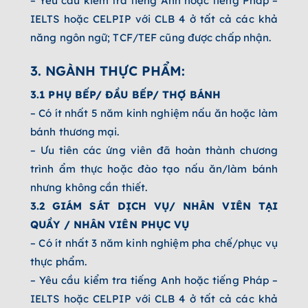
– Yêu cầu kiểm tra tiếng Anh hoặc tiếng Pháp –
IELTS hoặc CELPIP với CLB 4 ở tất cả các khả
năng ngôn ngữ; TCF/TEF cũng được chấp nhận.
3. NGÀNH THỰC PHẨM:
3.1 PHỤ BẾP/ ĐẦU BẾP/ THỢ BÁNH
– Có ít nhất 5 năm kinh nghiệm nấu ăn hoặc làm
bánh thương mại.
– Ưu tiên các ứng viên đã hoàn thành chương
trình ẩm thực hoặc đào tạo nấu ăn/làm bánh
nhưng không cần thiết.
3.2 GIÁM SÁT DỊCH VỤ/ NHÂN VIÊN TẠI
QUẦY / NHÂN VIÊN PHỤC VỤ
– Có ít nhất 3 năm kinh nghiệm pha chế/phục vụ
thực phẩm.
– Yêu cầu kiểm tra tiếng Anh hoặc tiếng Pháp –
IELTS hoặc CELPIP với CLB 4 ở tất cả các khả