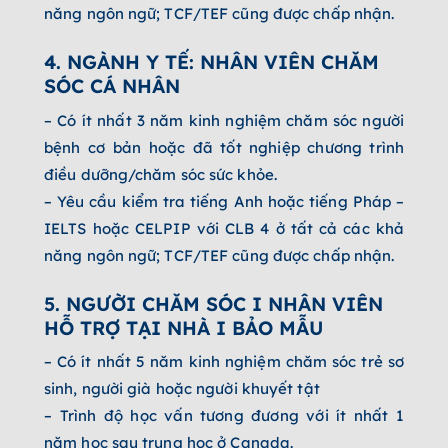
năng ngôn ngữ; TCF/TEF cũng được chấp nhận.
4. NGÀNH Y TẾ: NHÂN VIÊN CHĂM
SÓC CÁ NHÂN
– Có ít nhất 3 năm kinh nghiệm chăm sóc người
bệnh cơ bản hoặc đã tốt nghiệp chương trình
điều dưỡng/chăm sóc sức khỏe.
– Yêu cầu kiểm tra tiếng Anh hoặc tiếng Pháp –
IELTS hoặc CELPIP với CLB 4 ở tất cả các khả
năng ngôn ngữ; TCF/TEF cũng được chấp nhận.
5. NGƯỜI CHĂM SÓC I NHÂN VIÊN
HỖ TRỢ TẠI NHÀ I BẢO MẪU
– Có ít nhất 5 năm kinh nghiệm chăm sóc trẻ sơ
sinh, người già hoặc người khuyết tật
– Trình độ học vấn tương đương với ít nhất 1
năm học sau trung học ở Canada.