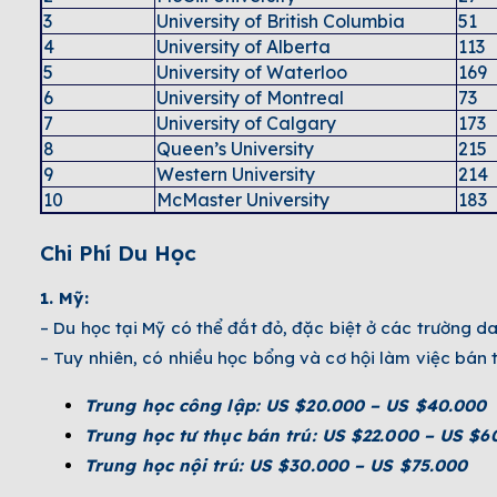
3
University of British Columbia
51
4
University of Alberta
113
5
University of Waterloo
169
6
University of Montreal
73
7
University of Calgary
173
8
Queen’s University
215
9
Western University
214
10
McMaster University
183
Chi Phí Du Học
1. Mỹ:
– Du học tại Mỹ có thể đắt đỏ, đặc biệt ở các trường d
– Tuy nhiên, có nhiều học bổng và cơ hội làm việc bán t
Trung học công lập: US $20.000 – US $40.000
Trung học tư thục bán trú: US $22.000 – US $6
Trung học nội trú: US $30.000 – US $75.000