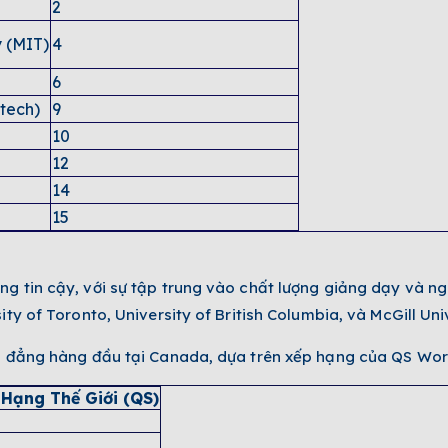
2
y (MIT)
4
6
ltech)
9
10
12
14
15
16
18
g tin cậy, với sự tập trung vào chất lượng giảng dạy và ng
ty of Toronto, University of British Columbia, và McGill Univ
ao đẳng hàng đầu tại Canada, dựa trên xếp hạng của QS Wor
 Hạng Thế Giới (QS)