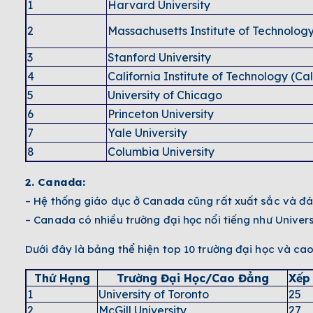
1
Harvard University
2
Massachusetts Institute of Technolog
3
Stanford University
4
California Institute of Technology (Ca
5
University of Chicago
6
Princeton University
7
Yale University
8
Columbia University
9
University of Pennsylvania
2. Canada:
10
Johns Hopkins University
– Hệ thống giáo dục ở Canada cũng rất xuất sắc và đán
– Canada có nhiều trường đại học nổi tiếng như Universi
Dưới đây là bảng thể hiện top 10 trường đại học và c
Thứ Hạng
Trường Đại Học/Cao Đẳng
Xếp
1
University of Toronto
25
2
McGill University
27