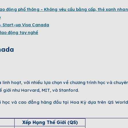
 lao động phổ thông – Không yêu cầu bằng cấp, thẻ xanh nha
p
 – Start–up Visa Canada
 lao động tay nghề
nada
 linh hoạt, với nhiều lựa chọn về chương trình học và chuyê
 giới như Harvard, MIT, và Stanford.
i học và cao đẳng hàng đầu tại Hoa Kỳ dựa trên QS World
Xếp Hạng Thế Giới (QS)