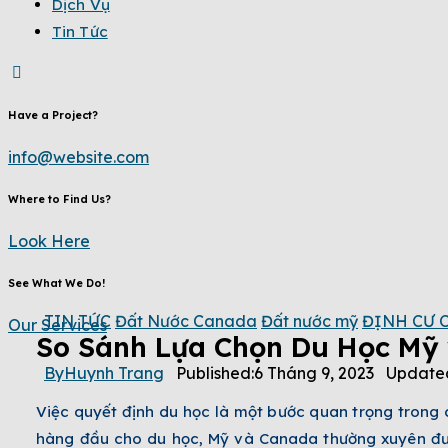
Dịch Vụ
Tin Tức
Have a Project?
info@website.com
Where to Find Us?
Look Here
See What We Do!
TIN TỨC
Đất Nước Canada
Đất nước mỹ
ĐỊNH CƯ 
Our Services
So Sánh Lựa Chọn Du Học Mỹ 
By
Huynh Trang
Published:
6 Tháng 9, 2023
Update
Việc quyết định du học là một bước quan trọng trong c
hàng đầu cho du học, Mỹ và Canada thường xuyên được