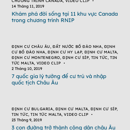
CHƯƠNG TRÌNH CANADA
,
VIDEO CLIP
14 Tháng 11, 2019
Khám phá đời sống tại 11 khu vực Canada
trong chương trình RNIP
ĐỊNH CƯ CHÂU ÂU
,
ĐẤT NƯỚC BỒ ĐÀO NHA
,
ĐỊNH
CƯ BỒ ĐÀO NHA
,
ĐỊNH CƯ HY LẠP
,
ĐỊNH CƯ MALTA
,
ĐỊNH CƯ MONTENEGRO
,
ĐỊNH CƯ SÍP
,
TIN TỨC
,
TIN
TỨC MALTA
,
VIDEO CLIP
2 Tháng 10, 2019
7 quốc gia lý tưởng để cư trú và nhập
quốc tịch Châu Âu
ĐỊNH CƯ BULGARIA
,
ĐỊNH CƯ MALTA
,
ĐỊNH CƯ SÍP
,
TIN TỨC
,
TIN TỨC MALTA
,
VIDEO CLIP
23 Tháng 9, 2019
3 con đường trở thành công dân châu Âu