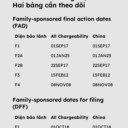
Hai bảng cần theo dõi
Family-sponsored final action dates
(FAD)
Diện bảo lãnh
All Chargeability
China
Indi
F1
01SEP17
01SEP17
01SE
F2A
01JAN25
01JAN25
01JA
F2B
22SEP17
22SEP17
22SE
F3
15FEB12
15FEB12
15FE
F4
08NOV08
08NOV08
01N
Family-sponsored dates for filing
(DFF)
Diện bảo lãnh
All Chargeability
China
Indi
F1
01OCT18
01OCT18
01OC