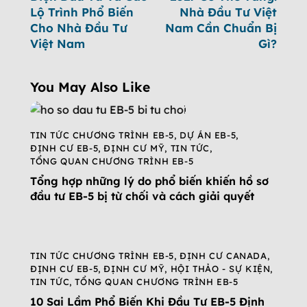
Lộ Trình Phổ Biến
Nhà Đầu Tư Việt
Cho Nhà Đầu Tư
Nam Cần Chuẩn Bị
Việt Nam
Gì?
You May Also Like
TIN TỨC CHƯƠNG TRÌNH EB-5
,
DỰ ÁN EB-5
,
ĐỊNH CƯ EB-5
,
ĐỊNH CƯ MỸ
,
TIN TỨC
,
TỔNG QUAN CHƯƠNG TRÌNH EB-5
Tổng hợp những lý do phổ biến khiến hồ sơ
đầu tư EB-5 bị từ chối và cách giải quyết
TIN TỨC CHƯƠNG TRÌNH EB-5
,
ĐỊNH CƯ CANADA
,
ĐỊNH CƯ EB-5
,
ĐỊNH CƯ MỸ
,
HỘI THẢO - SỰ KIỆN
,
TIN TỨC
,
TỔNG QUAN CHƯƠNG TRÌNH EB-5
10 Sai Lầm Phổ Biến Khi Đầu Tư EB-5 Định