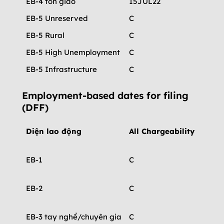
EB-4 tôn giáo
15JUL22
15JU
EB-5 Unreserved
C
22SEP
EB-5 Rural
C
C
EB-5 High Unemployment
C
C
EB-5 Infrastructure
C
C
Employment-based dates for filing
(DFF)
Diện lao động
All Chargeability
Chin
EB-1
C
01DE
EB-2
C
01JA
EB-3 tay nghề/chuyên gia
C
01JA