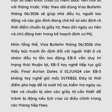
một số diện khác chưa có thêm bước tiến mới so
với tháng trước. Việc theo dõi đúng Visa Bulletin
tháng 06/2026 sẽ giúp nhà đầu tư, người lao
động và các gia đình đang chờ hồ sơ xác định rõ
thời điểm chuẩn bị giấy tờ, theo dõi ngày ưu tiên
và chủ động hơn trong kế hoạch định cư Mỹ.
Nhìn tổng thể, Visa Bulletin tháng 06/2026 cho
thấy bức tranh ổn định đối với người Việt ở cả
nhóm đầu tư lẫn lao động. EB-5 vẫn duy trì
trạng thái thuận lợi, EB-3 tay nghề tiếp tục giữ
mốc Final Action Dates ở 01JUN24 còn EB-3
không tay nghề giữ mốc 01FEB22. Đây là thời
điểm phù hợp để rà soát hồ sơ, kiểm tra ngày ưu
tiên và chuẩn bị sớm các giấy tờ cần thiết để
tránh bị động nếu lịch visa có điều chỉnh trong
các tháng tiếp theo.