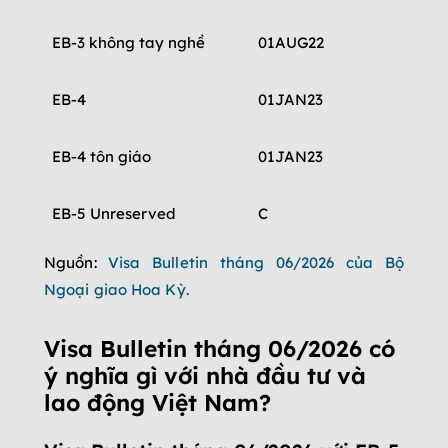
EB-3 không tay nghề
01AUG22
01OC
EB-4
01JAN23
01JA
EB-4 tôn giáo
01JAN23
01JA
EB-5 Unreserved
C
01MA
Nguồn:
Visa Bulletin tháng 06/2026 của Bộ
EB-5 Rural
C
C
Ngoại giao Hoa Kỳ.
EB-5 High Unemployment
C
C
Visa Bulletin tháng 06/2026 có
ý nghĩa gì với nhà đầu tư và
EB-5 Infrastructure
C
C
lao động Việt Nam?