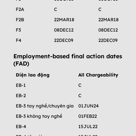
F2A
C
C
C
F2B
22MAR18
22MAR18
22MA
F3
08DEC12
08DEC12
08DE
F4
22DEC09
22DEC09
15DE
Employment-based final action dates
(FAD)
Diện lao động
All Chargeability
Chin
EB-1
C
01AP
EB-2
C
01SEP
EB-3 tay nghề/chuyên gia
01JUN24
01AU
EB-3 không tay nghề
01FEB22
01AP
EB-4
15JUL22
15JU