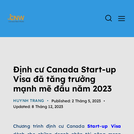
TIN TỨC
ĐỊNH CƯ CANADA
STARTUP VISA
TỔNG QUAN CHƯƠNG TRÌNH CANADA
Định cư Canada Start-up
Visa đã tăng trưởng
mạnh mẽ đầu năm 2023
HUYNH TRANG
Published:
2 Tháng 5, 2023
Updated:
8 Tháng 12, 2023
Chương trình định cư Canada
Start
–
up Visa