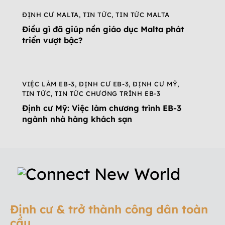
ĐỊNH CƯ MALTA
,
TIN TỨC
,
TIN TỨC MALTA
Điều gì đã giúp nền giáo dục Malta phát
triển vượt bậc?
VIỆC LÀM EB-3
,
ĐỊNH CƯ EB-3
,
ĐỊNH CƯ MỸ
,
TIN TỨC
,
TIN TỨC CHƯƠNG TRÌNH EB-3
Định cư Mỹ: Việc làm chương trình EB-3
ngành nhà hàng khách sạn
Định cư & trở thành công dân toàn
cầu