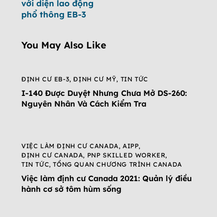
với diện lao động
phổ thông EB-3
You May Also Like
ĐỊNH CƯ EB-3
,
ĐỊNH CƯ MỸ
,
TIN TỨC
I-140 Được Duyệt Nhưng Chưa Mở DS-260:
Nguyên Nhân Và Cách Kiểm Tra
VIỆC LÀM ĐỊNH CƯ CANADA
,
AIPP
,
ĐỊNH CƯ CANADA
,
PNP SKILLED WORKER
,
TIN TỨC
,
TỔNG QUAN CHƯƠNG TRÌNH CANADA
Việc làm định cư Canada 2021: Quản lý điều
hành cơ sở tôm hùm sống