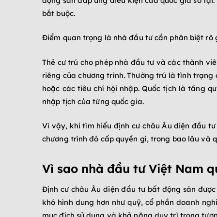
động sản đáp ứng điều kiện của quốc gia sở tại. 
bắt buộc.
Điểm quan trọng là nhà đầu tư cần phân biệt rõ g
Thẻ cư trú cho phép nhà đầu tư và các thành viê
riêng của chương trình. Thường trú là tình trạng 
hoặc các tiêu chí hội nhập. Quốc tịch là tầng qu
nhập tịch của từng quốc gia.
Vì vậy, khi tìm hiểu định cư châu Âu diện đầu tư
chương trình đó cấp quyền gì, trong bao lâu và 
Vì sao nhà đầu tư Việt Nam q
Định cư châu Âu diện đầu tư bất động sản được 
khó hình dung hơn như quỹ, cổ phần doanh nghiệ
mục đích sử dụng và khả năng duy trì trong tương