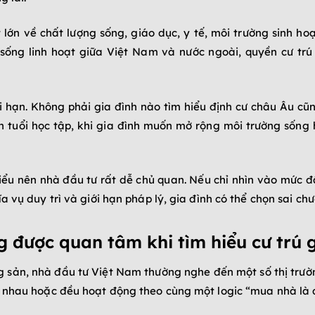
 lớn về chất lượng sống, giáo dục, y tế, môi trường sinh ho
sống linh hoạt giữa Việt Nam và nước ngoài, quyền cư trú
ài hạn. Không phải gia đình nào tìm hiểu định cư châu Âu c
n tuổi học tập, khi gia đình muốn mở rộng môi trường sống 
hiểu nên nhà đầu tư rất dễ chủ quan. Nếu chỉ nhìn vào mức đ
vụ duy trì và giới hạn pháp lý, gia đình có thể chọn sai chươ
g được quan tâm khi tìm hiểu cư trú 
g sản, nhà đầu tư Việt Nam thường nghe đến một số thị trườn
 nhau hoặc đều hoạt động theo cùng một logic “mua nhà là đ