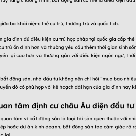
Tùy từng chương trình, bất động sản có thể là điều kiện đầu
iữa ba khái niệm: thẻ cư trú, thường trú và quốc tịch.
n gia đình đủ điều kiện cư trú hợp pháp tại quốc gia cấp thẻ
cư trú ổn định hơn và thường yêu cầu thêm thời gian sinh sống 
yền lợi cao hơn và thường gắn với điều kiện ngôn ngữ, thời 
 bất động sản, nhà đầu tư không nên chỉ hỏi “mua bao nhiêu 
quyền đó có phù hợp với kế hoạch dài hạn của gia đình hay k
uan tâm định cư châu Âu diện đầu tư
quan tâm vì bất động sản là loại tài sản quen thuộc với nhi
p hoặc dự án kinh doanh, bất động sản tạo cảm giác rõ ràng 
 lai.