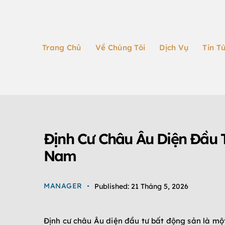
Trang Chủ
Về Chúng Tôi
Dịch Vụ
Tin T
ĐỊNH CƯ CHÂU ÂU
TIN TỨC
Định Cư Châu Âu Diện Đầu 
Nam
MANAGER
Published:
21 Tháng 5, 2026
Định cư châu Âu diện đầu tư bất động sản là một