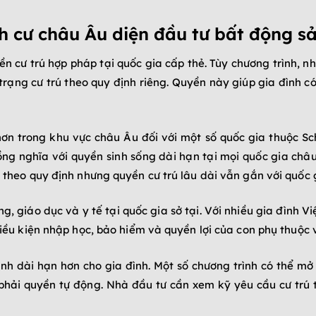
h cư châu Âu diện đầu tư bất động s
n cư trú hợp pháp tại quốc gia cấp thẻ. Tùy chương trình, nh
 trạng cư trú theo quy định riêng. Quyền này giúp gia đình có
 hơn trong khu vực châu Âu đối với một số quốc gia thuộc Sc
ng nghĩa với quyền sinh sống dài hạn tại mọi quốc gia châu
c theo quy định nhưng quyền cư trú lâu dài vẫn gắn với quốc 
ng, giáo dục và y tế tại quốc gia sở tại. Với nhiều gia đình V
điều kiện nhập học, bảo hiểm và quyền lợi của con phụ thuộc v
ình dài hạn hơn cho gia đình. Một số chương trình có thể mở
phải quyền tự động. Nhà đầu tư cần xem kỹ yêu cầu cư trú th