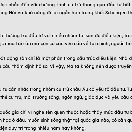
ược nhắc đến với chương trình cư trú thông qua đầu tư bất 
ung Hải và khả năng đi lại ngắn hạn trong khối Schengen th
nh thường trú đầu tư với nhiều nhóm tài sản đủ điều kiện, tr
 mua tài sản mà còn có các yêu cầu về tài chính, nguồn tiền, 
bất động sản chỉ là một phần trong cấu trúc điều kiện. Nhà
 cầu thẩm định hồ sơ. Vì vậy, Malta không nên được truyề
 tư cân nhắc trong nhóm cư trú châu Âu có yếu tố đầu tư. T
thẻ cư trú, môi trường sống, ngôn ngữ, giáo dục và yêu cầu d
quốc gia chỉ vì nghe tên quen thuộc hoặc thấy mức đầu tư 
on học ở đâu, muốn sinh sống thật tại quốc gia nào, có cần
kiện duy trì trong nhiều năm hay không.