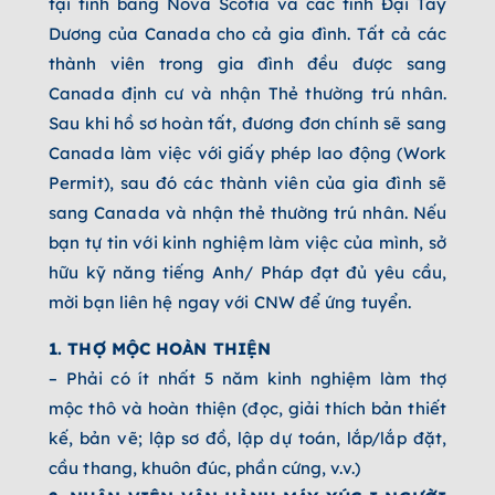
tại tỉnh bang Nova Scotia và các tỉnh Đại Tây
Dương của Canada cho cả gia đình. Tất cả các
thành viên trong gia đình đều được sang
Canada định cư và nhận Thẻ thường trú nhân.
Sau khi hồ sơ hoàn tất, đương đơn chính sẽ sang
Canada làm việc với giấy phép lao động (Work
Permit), sau đó các thành viên của gia đình sẽ
sang Canada và nhận thẻ thường trú nhân. Nếu
bạn tự tin với kinh nghiệm làm việc của mình, sở
hữu kỹ năng tiếng Anh/ Pháp đạt đủ yêu cầu,
mời bạn liên hệ ngay với CNW để ứng tuyển.
1. THỢ MỘC HOÀN THIỆN
– Phải có ít nhất 5 năm kinh nghiệm làm thợ
mộc thô và hoàn thiện (đọc, giải thích bản thiết
kế, bản vẽ; lập sơ đồ, lập dự toán, lắp/lắp đặt,
cầu thang, khuôn đúc, phần cứng, v.v.)