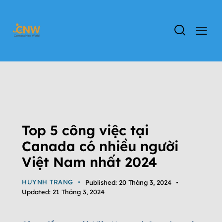
VIỆC LÀM ĐỊNH CƯ CANADA
ĐẤT NƯỚC CANADA
ĐỊNH CƯ CANADA
THÔNG TIN DỰ ÁN CANADA
TIN TỨC
TỔNG QUAN CHƯƠNG TRÌNH CANADA
Top 5 công việc tại
Canada có nhiều người
Việt Nam nhất 2024
HUYNH TRANG
Published:
20 Tháng 3, 2024
Updated:
21 Tháng 3, 2024