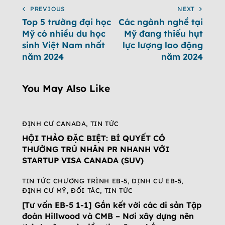
PREVIOUS
NEXT
Top 5 trường đại học
Các ngành nghề tại
Mỹ có nhiều du học
Mỹ đang thiếu hụt
sinh Việt Nam nhất
lực lượng lao động
năm 2024
năm 2024
You May Also Like
ĐỊNH CƯ CANADA
,
TIN TỨC
HỘI THẢO ĐẶC BIỆT: BÍ QUYẾT CÓ
THƯỜNG TRÚ NHÂN PR NHANH VỚI
STARTUP VISA CANADA (SUV)
TIN TỨC CHƯƠNG TRÌNH EB-5
,
ĐỊNH CƯ EB-5
,
ĐỊNH CƯ MỸ
,
ĐỐI TÁC
,
TIN TỨC
[Tư vấn EB-5 1-1] Gắn kết với các di sản Tập
đoàn Hillwood và CMB – Nơi xây dựng nên