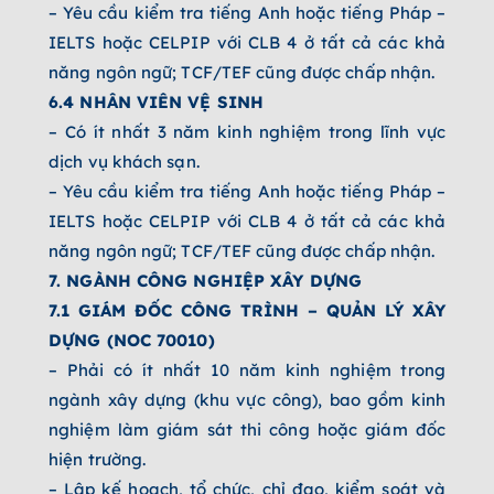
– Yêu cầu kiểm tra tiếng Anh hoặc tiếng Pháp –
IELTS hoặc CELPIP với CLB 4 ở tất cả các khả
năng ngôn ngữ; TCF/TEF cũng được chấp nhận.
6.4 NHÂN VIÊN VỆ SINH
– Có ít nhất 3 năm kinh nghiệm trong lĩnh vực
dịch vụ khách sạn.
– Yêu cầu kiểm tra tiếng Anh hoặc tiếng Pháp –
IELTS hoặc CELPIP với CLB 4 ở tất cả các khả
năng ngôn ngữ; TCF/TEF cũng được chấp nhận.
7. NGÀNH CÔNG NGHIỆP XÂY DỰNG
7.1 GIÁM ĐỐC CÔNG TRÌNH – QUẢN LÝ XÂY
DỰNG (NOC 70010)
– Phải có ít nhất 10 năm kinh nghiệm trong
ngành xây dựng (khu vực công), bao gồm kinh
nghiệm làm giám sát thi công hoặc giám đốc
hiện trường.
– Lập kế hoạch, tổ chức, chỉ đạo, kiểm soát và