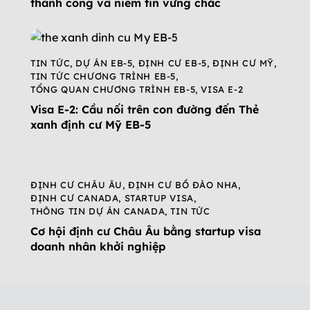
thành công và niềm tin vững chắc
TIN TỨC
,
DỰ ÁN EB-5
,
ĐỊNH CƯ EB-5
,
ĐỊNH CƯ MỸ
,
TIN TỨC CHƯƠNG TRÌNH EB-5
,
TỔNG QUAN CHƯƠNG TRÌNH EB-5
,
VISA E-2
Visa E-2: Cầu nối trên con đường đến Thẻ
xanh định cư Mỹ EB-5
ĐỊNH CƯ CHÂU ÂU
,
ĐỊNH CƯ BỒ ĐÀO NHA
,
ĐỊNH CƯ CANADA
,
STARTUP VISA
,
THÔNG TIN DỰ ÁN CANADA
,
TIN TỨC
Cơ hội định cư Châu Âu bằng startup visa
doanh nhân khởi nghiệp