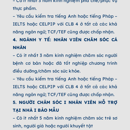
– Có ít nhất 3 năm kinh nghiệm pha chế/phục vụ
thực phẩm.
– Yêu cầu kiểm tra tiếng Anh hoặc tiếng Pháp –
IELTS hoặc CELPIP với CLB 4 ở tất cả các khả
năng ngôn ngữ; TCF/TEF cũng được chấp nhận.
4. NGÀNH Y TẾ: NHÂN VIÊN CHĂM SÓC CÁ
NHÂN
– Có ít nhất 3 năm kinh nghiệm chăm sóc người
bệnh cơ bản hoặc đã tốt nghiệp chương trình
điều dưỡng/chăm sóc sức khỏe.
– Yêu cầu kiểm tra tiếng Anh hoặc tiếng Pháp –
IELTS hoặc CELPIP với CLB 4 ở tất cả các khả
năng ngôn ngữ; TCF/TEF cũng được chấp nhận.
5. NGƯỜI CHĂM SÓC I NHÂN VIÊN HỖ TRỢ
TẠI NHÀ I BẢO MẪU
– Có ít nhất 5 năm kinh nghiệm chăm sóc trẻ sơ
sinh, người già hoặc người khuyết tật