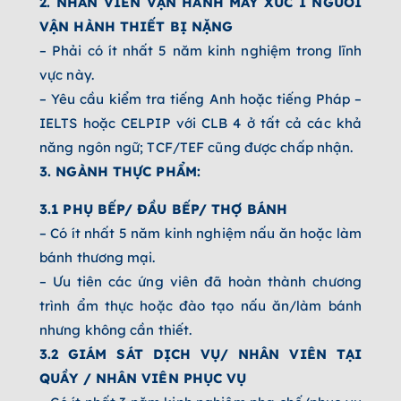
2. NHÂN VIÊN VẬN HÀNH MÁY XÚC I NGƯỜI
VẬN HÀNH THIẾT BỊ NẶNG
– Phải có ít nhất 5 năm kinh nghiệm trong lĩnh
vực này.
– Yêu cầu kiểm tra tiếng Anh hoặc tiếng Pháp –
IELTS hoặc CELPIP với CLB 4 ở tất cả các khả
năng ngôn ngữ; TCF/TEF cũng được chấp nhận.
3. NGÀNH THỰC PHẨM:
3.1 PHỤ BẾP/ ĐẦU BẾP/ THỢ BÁNH
– Có ít nhất 5 năm kinh nghiệm nấu ăn hoặc làm
bánh thương mại.
– Ưu tiên các ứng viên đã hoàn thành chương
trình ẩm thực hoặc đào tạo nấu ăn/làm bánh
nhưng không cần thiết.
3.2 GIÁM SÁT DỊCH VỤ/ NHÂN VIÊN TẠI
QUẦY / NHÂN VIÊN PHỤC VỤ