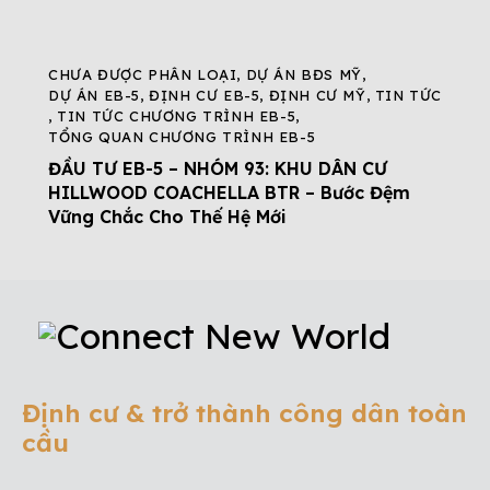
CHƯA ĐƯỢC PHÂN LOẠI
,
DỰ ÁN BĐS MỸ
,
DỰ ÁN EB-5
,
ĐỊNH CƯ EB-5
,
ĐỊNH CƯ MỸ
,
TIN TỨC
,
TIN TỨC CHƯƠNG TRÌNH EB-5
,
TỔNG QUAN CHƯƠNG TRÌNH EB-5
ĐẦU TƯ EB-5 – NHÓM 93: KHU DÂN CƯ
HILLWOOD COACHELLA BTR – Bước Đệm
Vững Chắc Cho Thế Hệ Mới
Định cư & trở thành công dân toàn
cầu