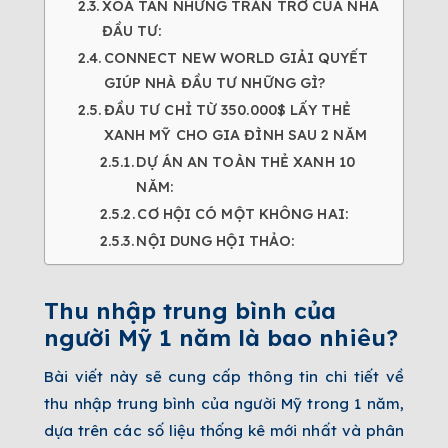
XOÁ TAN NHỮNG TRĂN TRỞ CỦA NHÀ
ĐẦU TƯ:
CONNECT NEW WORLD GIẢI QUYẾT
GIÚP NHÀ ĐẦU TƯ NHỮNG GÌ?
ĐẦU TƯ CHỈ TỪ 350.000$ LẤY THẺ
XANH MỸ CHO GIA ĐÌNH SAU 2 NĂM
DỰ ÁN AN TOÀN THẺ XANH 10
NĂM:
CƠ HỘI CÓ MỘT KHÔNG HAI:
NỘI DUNG HỘI THẢO:
Thu nhập trung bình của
người Mỹ 1 năm là bao nhiêu?
Bài viết này sẽ cung cấp thông tin chi tiết về
thu nhập trung bình của người Mỹ trong 1 năm,
dựa trên các số liệu thống kê mới nhất và phân