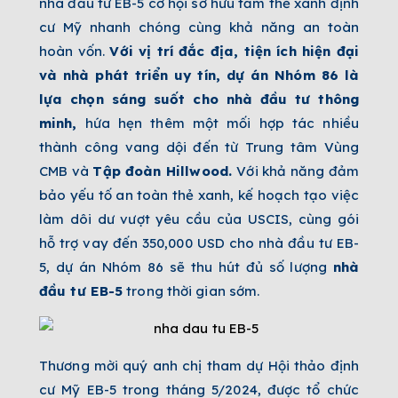
nhà đầu tư EB-5 cơ hội sở hữu tấm thẻ xanh định
cư Mỹ nhanh chóng cùng khả năng an toàn
hoàn vốn.
Với vị trí đắc địa, tiện ích hiện đại
và nhà phát triển uy tín, dự án Nhóm 86 là
lựa chọn sáng suốt cho nhà đầu tư thông
minh,
hứa hẹn thêm một mối hợp tác nhiều
thành công vang dội đến từ Trung tâm Vùng
CMB và
Tập đoàn Hillwood.
Với khả năng đảm
bảo yếu tố an toàn thẻ xanh, kế hoạch tạo việc
làm dôi dư vượt yêu cầu của USCIS, cùng gói
hỗ trợ vay đến 350,000 USD cho nhà đầu tư EB-
5, dự án Nhóm 86 sẽ thu hút đủ số lượng
nhà
đầu tư EB-5
trong thời gian sớm.
Thương mời quý anh chị tham dự Hội thảo định
cư Mỹ EB-5 trong tháng 5/2024, được tổ chức