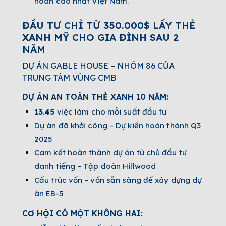
hoàn cao nhất Việt Nam.
ĐẦU TƯ CHỈ TỪ 350.000$ LẤY THẺ
XANH MỸ CHO GIA ĐÌNH SAU 2
NĂM
DỰ ÁN GABLE HOUSE – NHÓM 86 CỦA
TRUNG TÂM VÙNG CMB
DỰ ÁN AN TOÀN THẺ XANH 10 NĂM:
13.45
việc làm cho mỗi suất đầu tư
Dự án đã khởi công – Dự kiến hoàn thành Q3
2025
Cam kết hoàn thành dự án từ chủ đầu tư
danh tiếng – Tập đoàn Hillwood
Cấu trúc vốn – vốn sẵn sàng để xây dựng dự
án EB-5
CƠ HỘI CÓ MỘT KHÔNG HAI: