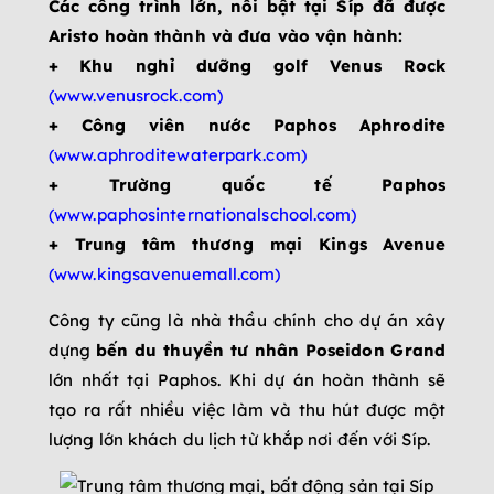
Các công trình lớn, nổi bật tại Síp đã được
Aristo hoàn thành và đưa vào vận hành:
+
Khu nghỉ dưỡng golf Venus Rock
(
www.venusrock.com
)
+ Công viên nước Paphos Aphrodite
(
www.aphroditewaterpark.com
)
+ Trường quốc tế Paphos
(
www.paphosinternationalschool.com
)
+ Trung tâm thương mại Kings Avenue
(
www.kingsavenuemall.com
)
Công ty cũng là nhà thầu chính cho dự án xây
dựng
bến du thuyền tư nhân Poseidon Grand
lớn nhất tại Paphos. Khi dự án hoàn thành sẽ
tạo ra rất nhiều việc làm và thu hút được một
lượng lớn khách du lịch từ khắp nơi đến với Síp.