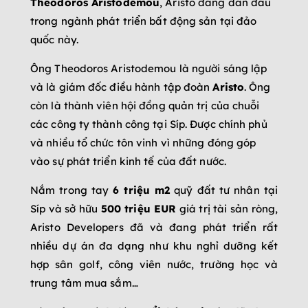
Theodoros Aristodemou
, Aristo đang dẫn đầu
trong ngành phát triển bất động sản tại đảo
quốc này.
Ông Theodoros Aristodemou là người sáng lập
và là giám đốc điều hành tập đoàn
Aristo
. Ông
còn là thành viên hội đồng quản trị của chuỗi
các công ty thành công tại Síp. Được chính phủ
và nhiều tổ chức tôn vinh vì những đóng góp
vào sự phát triển kinh tế của đất nước.
Nắm trong tay
6 triệu m2
quỹ đất tư nhân tại
Síp và sở hữu
500 triệu EUR
giá trị tài sản ròng,
Aristo Developers đã và đang phát triển rất
nhiều dự án đa dạng như khu nghỉ dưỡng kết
hợp sân golf, công viên nước, trường học và
trung tâm mua sắm…