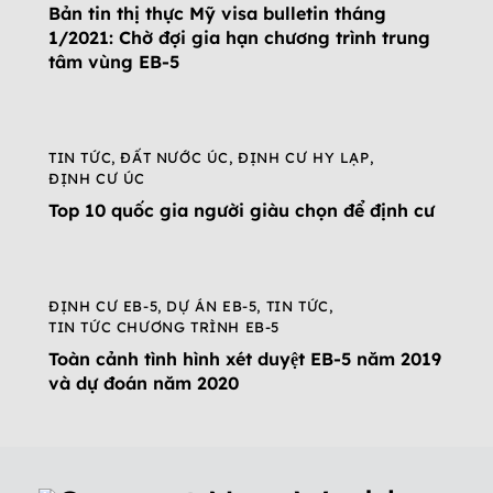
Bản tin thị thực Mỹ visa bulletin tháng
1/2021: Chờ đợi gia hạn chương trình trung
tâm vùng EB-5
TIN TỨC
,
ĐẤT NƯỚC ÚC
,
ĐỊNH CƯ HY LẠP
,
ĐỊNH CƯ ÚC
Top 10 quốc gia người giàu chọn để định cư
ĐỊNH CƯ EB-5
,
DỰ ÁN EB-5
,
TIN TỨC
,
TIN TỨC CHƯƠNG TRÌNH EB-5
Toàn cảnh tình hình xét duyệt EB-5 năm 2019
và dự đoán năm 2020