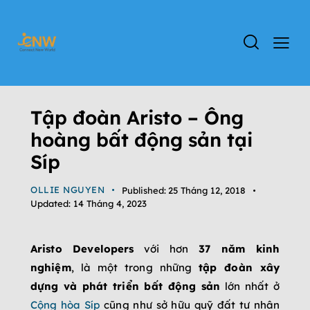
ĐỊNH CƯ CHÂU ÂU
ĐỐI TÁC
TIN TỨC
Tập đoàn Aristo – Ông
hoàng bất động sản tại
Síp
OLLIE NGUYEN
Published:
25 Tháng 12, 2018
Updated:
14 Tháng 4, 2023
Aristo Developers
với hơn
37 năm kinh
nghiệm
, là một trong những
tập đoàn xây
dựng và phát triển bất động sản
lớn nhất ở
Cộng hòa Síp
cũng như sở hữu quỹ đất tư nhân