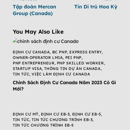
Tập đoàn Mercan
Tin Di trú Hoa Kỳ
Group (Canada)
You May Also Like
ĐỊNH CƯ CANADA
,
BC PNP
,
EXPRESS ENTRY
,
OWNER-OPERATOR LMIA
,
PEI PNP
,
PNP ENTREPRENEUR
,
PNP SKILLED WORKER
,
STARTUP VISA
,
THÔNG TIN DỰ ÁN CANADA
,
TIN TỨC
,
VIỆC LÀM ĐỊNH CƯ CANADA
Chính Sách Định Cư Canada Năm 2023 Có Gì
Mới?
ĐỊNH CƯ MỸ
,
ĐỊNH CƯ EB-3
,
ĐỊNH CƯ EB-5
,
TIN TỨC
,
TIN TỨC CHƯƠNG TRÌNH EB-3
,
TIN TỨC CHƯƠNG TRÌNH EB-5