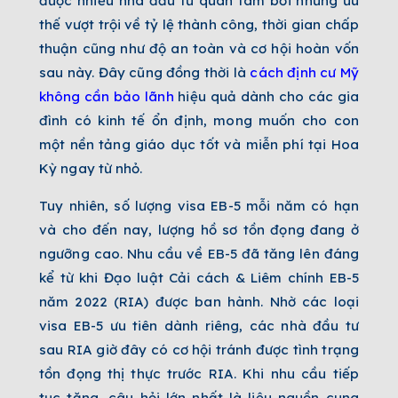
được nhiều nhà đầu tư quan tâm bởi những ưu
thế vượt trội về tỷ lệ thành công, thời gian chấp
thuận cũng như độ an toàn và cơ hội hoàn vốn
sau này. Đây cũng đồng thời là
cách định cư Mỹ
không cần bảo lãnh
hiệu quả dành cho các gia
đình có kinh tế ổn định, mong muốn cho con
một nền tảng giáo dục tốt và miễn phí tại Hoa
Kỳ ngay từ nhỏ.
Tuy nhiên, số lượng visa EB-5 mỗi năm có hạn
và cho đến nay, lượng hồ sơ tồn đọng đang ở
ngưỡng cao.
Nhu cầu về EB-5 đã tăng lên đáng
kể từ khi Đạo luật Cải cách & Liêm chính EB-5
năm 2022 (RIA) được ban hành. Nhờ các loại
visa EB-5 ưu tiên dành riêng, các nhà đầu tư
sau RIA giờ đây có cơ hội tránh được tình trạng
tồn đọng thị thực trước RIA. Khi nhu cầu tiếp
tục tăng, câu hỏi lớn nhất là liệu nguồn cung