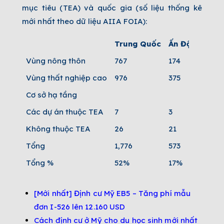
mục tiêu (TEA) và quốc gia (số liệu thống kê
mới nhất theo dữ liệu AIIA FOIA):
Trung Quốc
Ấn Độ
Đài L
Vùng nông thôn
767
174
18
Vùng thất nghiệp cao
976
375
209
Cơ sở hạ tầng
Các dự án thuộc TEA
7
3
Không thuộc TEA
26
21
6
Tổng
1,776
573
233
Tổng %
52%
17%
7%
[Mới nhất] Định cư Mỹ EB5 – Tăng phí mẫu
đơn I-526 lên 12.160 USD
Cách định cư ở Mỹ cho du học sinh mới nhất