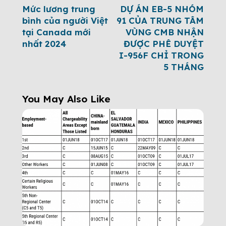
Mức lương trung
DỰ ÁN EB-5 NHÓM
bình của người Việt
91 CỦA TRUNG TÂM
tại Canada mới
VÙNG CMB NHẬN
nhất 2024
ĐƯỢC PHÊ DUYỆT
I-956F CHỈ TRONG
5 THÁNG
You May Also Like