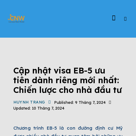
TIN TỨC
DỰ ÁN EB-5
ĐỊNH CƯ EB-5
ĐỊNH CƯ MỸ
TIN TỨC CHƯƠNG TRÌNH EB-5
TỔNG QUAN CHƯƠNG TRÌNH EB-5
Cập nhật visa EB-5 ưu
tiên dành riêng mới nhất:
Chiến lược cho nhà đầu tư
HUYNH TRANG
Published:
9 Tháng 7, 2024
Updated:
10 Tháng 7, 2024
Chương trình EB-5 là con đường định cư Mỹ