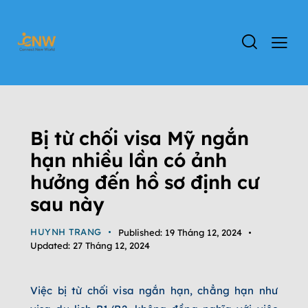
TIN TỨC CHƯƠNG TRÌNH EB-5
DỰ ÁN EB-5
ĐỊNH CƯ EB-5
ĐỊNH CƯ MỸ
TIN TỨC
Bị từ chối visa Mỹ ngắn
hạn nhiều lần có ảnh
hưởng đến hồ sơ định cư
sau này
HUYNH TRANG
Published:
19 Tháng 12, 2024
Updated:
27 Tháng 12, 2024
Việc bị từ chối visa ngắn hạn, chẳng hạn như