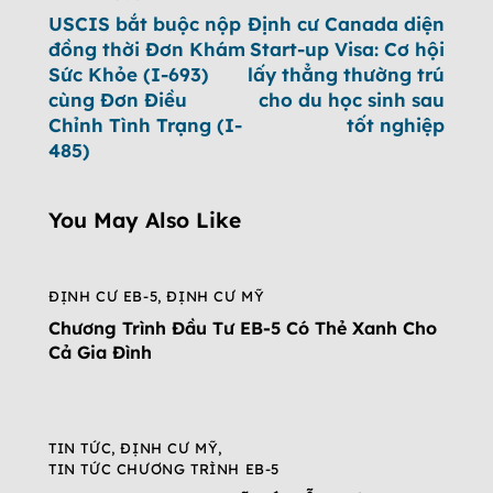
USCIS bắt buộc nộp
Định cư Canada diện
đồng thời Đơn Khám
Start-up Visa: Cơ hội
Sức Khỏe (I-693)
lấy thẳng thường trú
cùng Đơn Điều
cho du học sinh sau
Chỉnh Tình Trạng (I-
tốt nghiệp
485)
You May Also Like
ĐỊNH CƯ EB-5
,
ĐỊNH CƯ MỸ
Chương Trình Đầu Tư EB-5 Có Thẻ Xanh Cho
Cả Gia Đình
TIN TỨC
,
ĐỊNH CƯ MỸ
,
TIN TỨC CHƯƠNG TRÌNH EB-5