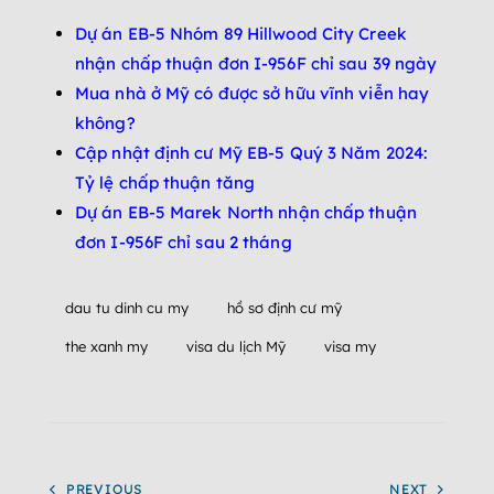
Dự án EB-5 Nhóm 89 Hillwood City Creek
nhận chấp thuận đơn I-956F chỉ sau 39 ngày
Mua nhà ở Mỹ có được sở hữu vĩnh viễn hay
không?
Cập nhật định cư Mỹ EB-5 Quý 3 Năm 2024:
Tỷ lệ chấp thuận tăng
Dự án EB-5 Marek North nhận chấp thuận
đơn I-956F chỉ sau 2 tháng
dau tu dinh cu my
hồ sơ định cư mỹ
the xanh my
visa du lịch Mỹ
visa my
PREVIOUS
NEXT