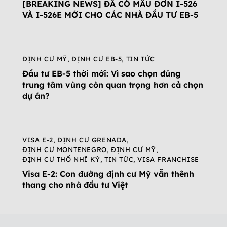
[BREAKING NEWS] ĐÃ CÓ MẪU ĐƠN I-526
VÀ I-526E MỚI CHO CÁC NHÀ ĐẦU TƯ EB-5
ĐỊNH CƯ MỸ
,
ĐỊNH CƯ EB-5
,
TIN TỨC
Đầu tư EB-5 thời mới: Vì sao chọn đúng
trung tâm vùng còn quan trọng hơn cả chọn
dự án?
VISA E-2
,
ĐỊNH CƯ GRENADA
,
ĐỊNH CƯ MONTENEGRO
,
ĐỊNH CƯ MỸ
,
ĐỊNH CƯ THỔ NHĨ KỲ
,
TIN TỨC
,
VISA FRANCHISE
Visa E-2: Con đường định cư Mỹ vẫn thênh
thang cho nhà đầu tư Việt