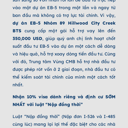
vào một dự án EB-5 trong một lần và ngay từ
ban đầu mà không có trợ lực tài chính. Vì vậy,
dự án EB-5 Nhóm
89 Hillwood City Creek
BTS
cung cấp một gói hỗ trợ vay lên đến
350,000 USD
, giúp quý anh chị linh hoạt chốt
suất đầu tư EB-5 vào dự án một cách dễ dàng
và hiệu quả, hỗ trợ xoay dòng tiền đầu tư. Cùng
với đó, Trung tâm Vùng CMB hỗ trợ nhà đầu tư
được phép rót vốn ở 2 giai đoạn, nhà đầu tư có
thể kiểm soát tài chính của mình một cách tốt
nhất.
Nhận 10% visa dành riêng và định cư SỚM
NHẤT với luật “Nộp đồng thời”
Luật “Nộp đồng thời” (Nộp đơn I-526 và I-485
cùng lúc) mang lại lợi thế đặc biệt cho các nhà