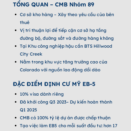
TỔNG QUAN – CMB Nhóm 89
Cơ sở kho hàng – Xây theo yêu cầu của bên
thuê
Vị trí thuận lợi để tiếp cận cơ sở hạ tầng
đường bộ, đường sắt và đường hàng không
Tại Khu công nghiệp hậu cần BTS Hillwood
City Creek
Nằm trong khu vực tăng trưởng cao của
Colorado với nguồn lao động dồi dào
ĐẶC ĐIỂM ĐỊNH CƯ MỸ EB-5
10% visa dành riêng
Đã khởi công Q3 2023– Dự kiến hoàn thành
Q1 2025
CMB có 100% tỷ lệ dự án được chấp thuận
Tạo việc làm EB5 cho mỗi suất đầu tư: hơn 17