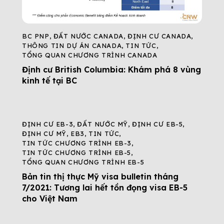
BC PNP
,
ĐẤT NƯỚC CANADA
,
ĐỊNH CƯ CANADA
,
THÔNG TIN DỰ ÁN CANADA
,
TIN TỨC
,
TỔNG QUAN CHƯƠNG TRÌNH CANADA
Định cư British Columbia: Khám phá 8 vùng
kinh tế tại BC
ĐỊNH CƯ EB-3
,
ĐẤT NƯỚC MỸ
,
ĐỊNH CƯ EB-5
,
ĐỊNH CƯ MỸ
,
EB3
,
TIN TỨC
,
TIN TỨC CHƯƠNG TRÌNH EB-3
,
TIN TỨC CHƯƠNG TRÌNH EB-5
,
TỔNG QUAN CHƯƠNG TRÌNH EB-5
Bản tin thị thực Mỹ visa bulletin tháng
7/2021: Tương lai hết tồn đọng visa EB-5
cho Việt Nam