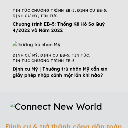
TIN TỨC CHƯƠNG TRÌNH EB-5
,
ĐỊNH CƯ EB-5
,
ĐỊNH CƯ MỸ
,
TIN TỨC
Chương trình EB-5: Thống Kê Hồ Sơ Quý
4/2022 và Năm 2022
ĐỊNH CƯ MỸ
,
ĐỊNH CƯ EB-5
,
TIN TỨC
,
TIN TỨC CHƯƠNG TRÌNH EB-5
Định cư Mỹ | Thường trú nhân Mỹ cần xin
giấy phép nhập cảnh một lần khi nào?
Định cư & trở thành công dân toàn