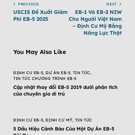
PREVIOUS
NEXT
USCIS Đề Xuất Giảm
EB-1 Và EB-2 NIW
Phí EB-5 2025
Cho Người Việt Nam
– Định Cư Mỹ Bằng
Năng Lực Thật
You May Also Like
ĐỊNH CƯ EB-5
,
DỰ ÁN EB-5
,
TIN TỨC
,
TIN TỨC CHƯƠNG TRÌNH EB-5
Cập nhật thay đổi EB-5 2019 dưới phân tích
của chuyên gia di trú
ĐỊNH CƯ EB-5
,
ĐỊNH CƯ MỸ
,
TIN TỨC
5 Dấu Hiệu Cảnh Báo Của Một Dự Án EB-5