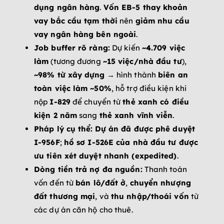
dụng ngân hàng
.
Vốn EB-5 thay khoản
vay bắc cầu tạm thời
nên
giảm nhu cầu
vay ngân hàng bên ngoài
.
Job buffer rõ ràng:
Dự kiến
~4.709 việc
làm
(tương đương
~15 việc/nhà đầu tư
),
~98% từ xây dựng
→ hình thành
biên an
toàn việc làm ~50%
, hỗ trợ điều kiện khi
nộp
I-829
để chuyển từ
thẻ xanh có điều
kiện 2 năm
sang
thẻ xanh vĩnh viễn
.
Pháp lý cụ thể:
Dự án đã được phê duyệt
I-956F
;
hồ sơ I-526E của nhà đầu tư được
ưu tiên xét duyệt nhanh (expedited)
.
Dòng tiền trả nợ đa nguồn:
Thanh toán
vốn đến từ
bán lô/đất ở
,
chuyển nhượng
đất thương mại
, và
thu nhập/thoái vốn
từ
các dự án căn hộ cho thuê.