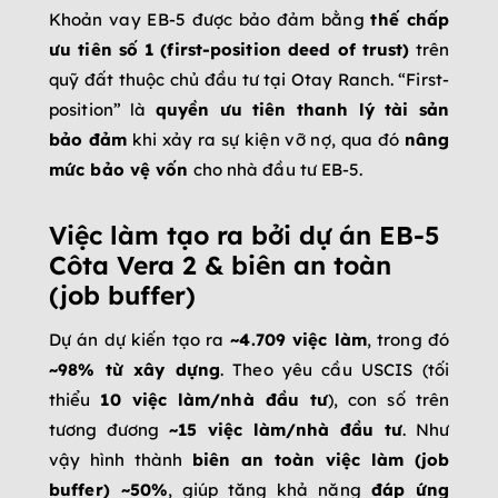
Khoản vay EB-5 được bảo đảm bằng
thế chấp
ưu tiên số 1 (first-position deed of trust)
trên
quỹ đất thuộc chủ đầu tư tại Otay Ranch. “First-
position” là
quyền ưu tiên thanh lý tài sản
bảo đảm
khi xảy ra sự kiện vỡ nợ, qua đó
nâng
mức bảo vệ vốn
cho nhà đầu tư EB-5.
Việc làm tạo ra bởi dự án EB-5
Côta Vera 2 & biên an toàn
(job buffer)
Dự án dự kiến tạo ra
~4.709 việc làm
, trong đó
~98% từ xây dựng
. Theo yêu cầu USCIS (tối
thiểu
10 việc làm/nhà đầu tư
), con số trên
tương đương
~15 việc làm/nhà đầu tư
. Như
vậy hình thành
biên an toàn việc làm (job
buffer) ~50%
, giúp tăng khả năng
đáp ứng