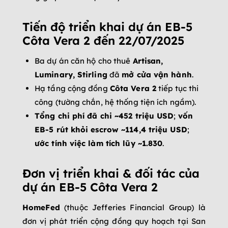
Tiến độ triển khai dự án EB-5
Côta Vera 2 đến 22/07/2025
Ba dự án căn hộ cho thuê
Artisan,
Luminary, Stirling
đã
mở cửa vận hành
.
Hạ tầng cộng đồng
Côta Vera 2
tiếp tục thi
công (tường chắn, hệ thống tiện ích ngầm).
Tổng chi phí đã chi ~452 triệu USD
;
vốn
EB-5 rút khỏi escrow ~114,4 triệu USD
;
ước tính việc làm tích lũy ~1.830
.
Đơn vị triển khai & đối tác của
dự án EB-5 Côta Vera 2
HomeFed
(thuộc Jefferies Financial Group) là
đơn vị phát triển cộng đồng quy hoạch tại San