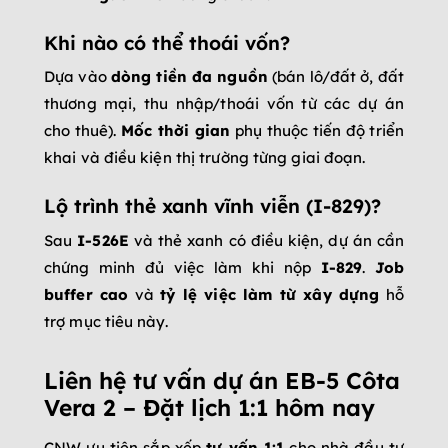
Khi nào có thể thoái vốn?
Dựa vào
dòng tiền đa nguồn
(bán lô/đất ở, đất
thương mại, thu nhập/thoái vốn từ các dự án
cho thuê).
Mốc thời gian
phụ thuộc tiến độ triển
khai và điều kiện thị trường từng giai đoạn.
Lộ trình thẻ xanh vĩnh viễn (I-829)?
Sau
I-526E
và thẻ xanh có điều kiện, dự án cần
chứng minh đủ việc làm khi nộp
I-829
.
Job
buffer cao
và
tỷ lệ việc làm từ xây dựng
hỗ
trợ mục tiêu này.
Liên hệ tư vấn dự án EB-5 Côta
Vera 2 – Đặt lịch 1:1 hôm nay
CNW ưu tiên sắp xếp
tư vấn 1:1
cho nhà đầu tư