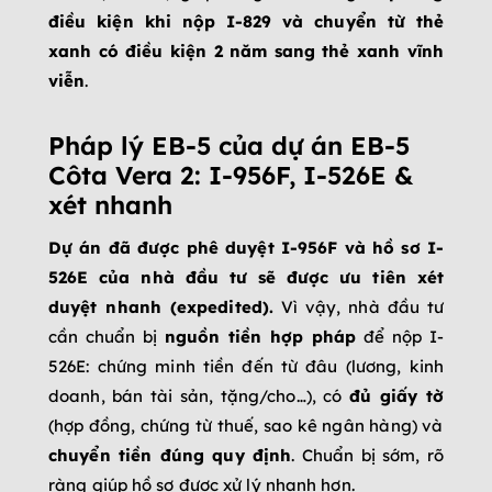
điều kiện khi nộp I-829 và chuyển từ thẻ
xanh có điều kiện 2 năm sang thẻ xanh vĩnh
viễn
.
Pháp lý EB-5 của dự án EB-5
Côta Vera 2: I-956F, I-526E &
xét nhanh
Dự án đã được phê duyệt I-956F và hồ sơ I-
526E của nhà đầu tư sẽ được ưu tiên xét
duyệt nhanh (expedited).
Vì vậy, nhà đầu tư
cần chuẩn bị
nguồn tiền hợp pháp
để nộp I-
526E: chứng minh tiền đến từ đâu (lương, kinh
doanh, bán tài sản, tặng/cho…), có
đủ giấy tờ
(hợp đồng, chứng từ thuế, sao kê ngân hàng) và
chuyển tiền đúng quy định
. Chuẩn bị sớm, rõ
ràng giúp hồ sơ được xử lý nhanh hơn.