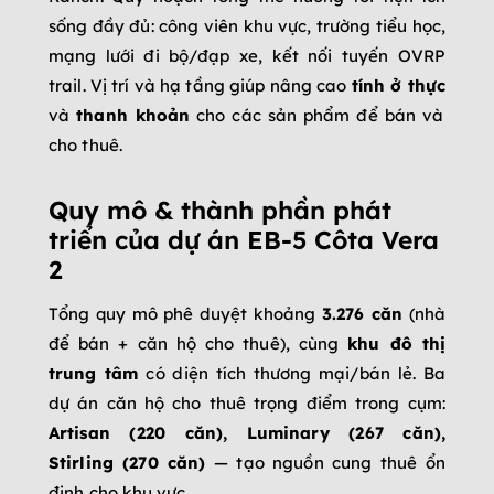
sống đầy đủ: công viên khu vực, trường tiểu học,
mạng lưới đi bộ/đạp xe, kết nối tuyến OVRP
trail. Vị trí và hạ tầng giúp nâng cao
tính ở thực
và
thanh khoản
cho các sản phẩm để bán và
cho thuê.
Quy mô & thành phần phát
triển của dự án EB-5 Côta Vera
2
Tổng quy mô phê duyệt khoảng
3.276 căn
(nhà
để bán + căn hộ cho thuê), cùng
khu đô thị
trung tâm
có diện tích thương mại/bán lẻ. Ba
dự án căn hộ cho thuê trọng điểm trong cụm:
Artisan (220 căn), Luminary (267 căn),
Stirling (270 căn)
— tạo nguồn cung thuê ổn
định cho khu vực.