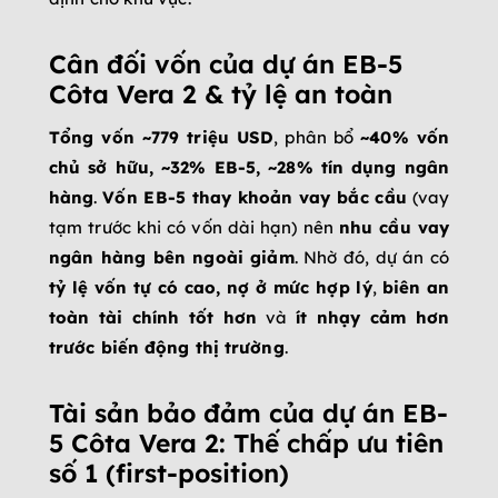
Cân đối vốn của dự án EB-5
Côta Vera 2 & tỷ lệ an toàn
Tổng vốn ~779 triệu USD
, phân bổ
~40% vốn
chủ sở hữu, ~32% EB-5, ~28% tín dụng ngân
hàng
.
Vốn EB-5 thay khoản vay bắc cầu
(vay
tạm trước khi có vốn dài hạn) nên
nhu cầu vay
ngân hàng bên ngoài giảm
. Nhờ đó, dự án có
tỷ lệ vốn tự có cao, nợ ở mức hợp lý
,
biên an
toàn tài chính tốt hơn
và
ít nhạy cảm hơn
trước biến động thị trường
.
Tài sản bảo đảm của dự án EB-
5 Côta Vera 2: Thế chấp ưu tiên
số 1 (first-position)