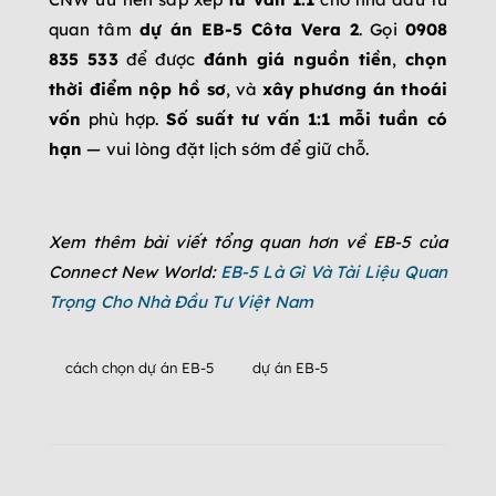
quan tâm
dự án EB-5 Côta Vera 2
. Gọi
0908
835 533
để được
đánh giá nguồn tiền
,
chọn
thời điểm nộp hồ sơ
, và
xây phương án thoái
vốn
phù hợp.
Số suất tư vấn 1:1 mỗi tuần có
hạn
— vui lòng đặt lịch sớm để giữ chỗ.
Xem thêm bài viết tổng quan hơn về EB-5 của
Connect New World:
EB-5 Là Gì Và Tài Liệu Quan
Trọng Cho Nhà Đầu Tư Việt Nam
cách chọn dự án EB-5
dự án EB-5