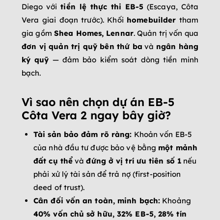
Diego với
tiền lệ thực thi EB-5
(Escaya, Côta
Vera giai đoạn trước). Khối
homebuilder
tham
gia gồm
Shea Homes, Lennar
. Quản trị vốn qua
đơn vị quản trị quỹ bên thứ ba
và
ngân hàng
ký quỹ
— đảm bảo kiểm soát dòng tiền minh
bạch.
Vì sao nên chọn dự án EB-5
Côta Vera 2 ngay bây giờ?
Tài sản bảo đảm rõ ràng:
Khoản vốn EB-5
của nhà đầu tư được bảo vệ bằng
một mảnh
đất cụ thể
và
đứng ở vị trí ưu tiên số 1
nếu
phải xử lý tài sản để trả nợ (first-position
deed of trust).
Cân đối vốn an toàn, minh bạch:
Khoảng
40% vốn chủ sở hữu, 32% EB-5, 28% tín