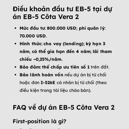
Điều khoản đầu tư EB-5 tại dự
án EB-5 Côta Vera 2
Mức đầu tư
:
800.000 USD
;
phí quản lý
:
70.000 USD
.
Hình thức
:
cho vay (lending)
;
kỳ hạn 3
năm
,
có thể gia hạn đến 4 năm
;
lãi tham
chiếu ~0,25%/năm
.
Bảo đảm
:
thế chấp ưu tiên số 1
trên đất.
Bảo lãnh hoàn vốn
nếu dự án bị từ chối
hoặc đơn
I-526E
cá nhân bị từ chối (theo
điều kiện trong tài liệu chào bán).
FAQ về dự án EB-5 Côta Vera 2
First-position là gì?