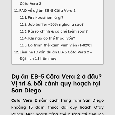
Côta Vera 2
FAQ về dự án EB-5 Côta Vera 2
First-position là gì?
Job buffer ~50% nghĩa là sao?
Rủi ro chính & cơ chế kiểm soát?
Khi nào có thể thoái vốn?
Lộ trình thẻ xanh vĩnh viễn (I-829)?
Liên hệ tư vấn dự án EB-5 Côta Vera 2 –
Đặt lịch 1:1 hôm nay
Dự án EB-5 Côta Vera 2 ở đâu?
Vị trí & bối cảnh quy hoạch tại
San Diego
Côta Vera 2
nằm cách trung tâm San Diego
khoảng 15 dặm, thuộc đại quy hoạch Otay
Ranch. Quy hoạch tổng thể hướng tới tiện ích