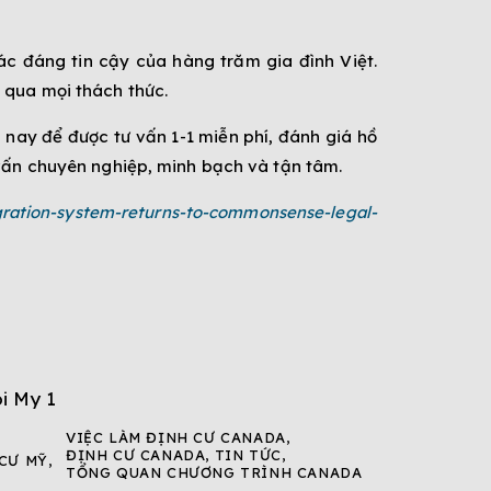
ác đáng tin cậy của hàng trăm gia đình Việt.
 qua mọi thách thức.
nay để được tư vấn 1-1 miễn phí, đánh giá hồ
 vấn chuyên nghiệp, minh bạch và tận tâm.
gration-system-returns-to-commonsense-legal-
VIỆC LÀM ĐỊNH CƯ CANADA
,
ĐỊNH CƯ CANADA
,
TIN TỨC
,
CƯ MỸ
,
TỔNG QUAN CHƯƠNG TRÌNH CANADA