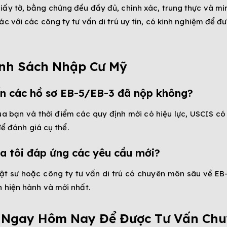
ấy tờ, bằng chứng đều đầy đủ, chính xác, trung thực và mi
c với các công ty tư vấn di trú uy tín, có kinh nghiệm để đ
ính Sách Nhập Cư Mỹ
ến các hồ sơ EB-5/EB-3 đã nộp không?
của bạn và thời điểm các quy định mới có hiệu lực, USCIS c
để đánh giá cụ thể.
a tôi đáp ứng các yêu cầu mới?
uật sư hoặc công ty tư vấn di trú có chuyên môn sâu về EB
 hiện hành và mới nhất.
d Ngay Hôm Nay Để Được Tư Vấn Chu