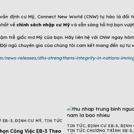
 vấn định cư Mỹ, Connect New World (CNW) tự hào là đối t
 nhất về
chính sách nhập cư Mỹ
và sẵn sàng hỗ trợ bạn vượt
ậm trễ giấc mơ Mỹ của bạn. Hãy liên hệ với CNW ngay hôm 
t. Đội ngũ chuyên gia của chúng tôi cam kết mang đến sự tư
m/news-releases/dhs-strengthens-integrity-in-nations-immi
 EB-3
,
ĐỊNH CƯ MỸ
,
TIN TỨC
TIN TỨC
,
ĐỊNH CƯ EB-5
,
ĐỊNH 
họn Công Việc EB-3 Theo
TIN TỨC CHƯƠNG TRÌNH EB-5
,