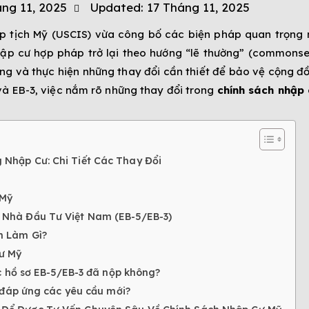
ng 11, 2025
Updated:
17 Tháng 11, 2025
hập tịch Mỹ (USCIS) vừa công bố các biện pháp quan trọng
ập cư hợp pháp trở lại theo hướng “lẽ thường” (commonse
ng và thực hiện những thay đổi cần thiết để bảo vệ cộng đồ
và EB-3, việc nắm rõ những thay đổi trong
chính sách nhập
Nhập Cư: Chi Tiết Các Thay Đổi
 Mỹ
 Nhà Đầu Tư Việt Nam (EB-5/EB-3)
n Làm Gì?
ư Mỹ
c hồ sơ EB-5/EB-3 đã nộp không?
 đáp ứng các yêu cầu mới?