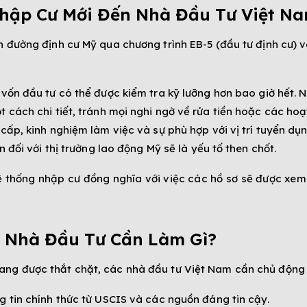
hập Cư Mới Đến Nhà Đầu Tư Việt Na
 đường định cư Mỹ qua chương trình EB-5 (đầu tư định cư) v
ốn đầu tư có thể được kiểm tra kỹ lưỡng hơn bao giờ hết. N
cách chi tiết, tránh mọi nghi ngờ về rửa tiền hoặc các ho
ấp, kinh nghiệm làm việc và sự phù hợp với vị trí tuyển dụ
 đối với thị trường lao động Mỹ sẽ là yếu tố then chốt.
ệ thống nhập cư đồng nghĩa với việc các hồ sơ sẽ được xem 
: Nhà Đầu Tư Cần Làm Gì?
ng được thắt chặt, các nhà đầu tư Việt Nam cần chủ động 
 tin chính thức từ USCIS và các nguồn đáng tin cậy.