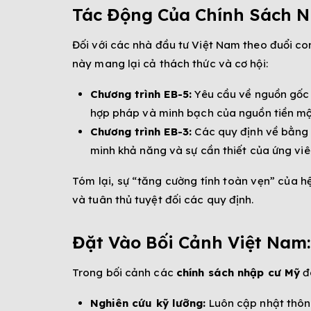
Tác Động Của Chính Sách N
Đối với các nhà đầu tư Việt Nam theo đuổi con
này mang lại cả thách thức và cơ hội:
Chương trình EB-5:
Yêu cầu về nguồn gốc v
hợp pháp và minh bạch của nguồn tiền một 
Chương trình EB-3:
Các quy định về bằng c
minh khả năng và sự cần thiết của ứng viên
Tóm lại, sự “tăng cường tính toàn vẹn” của h
và tuân thủ tuyệt đối các quy định.
Đặt Vào Bối Cảnh Việt Nam
Trong bối cảnh các
chính sách nhập cư Mỹ
đa
Nghiên cứu kỹ lưỡng:
Luôn cập nhật thông