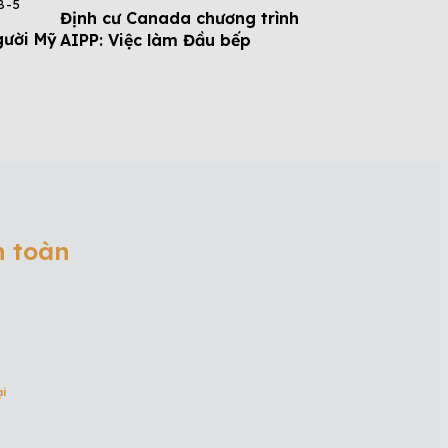
B-5
Định cư Canada chương trình
gười Mỹ
AIPP: Việc làm Đầu bếp
n toàn
ại