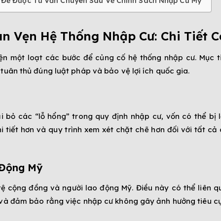
 Để Được Tư Vấn Chuyên Sâu Về Chính Sách Nhập Cư Mỹ
n Vẹn Hệ Thống Nhập Cư: Chi Tiết C
ện một loạt các bước để củng cố hệ thống nhập cư. Mục t
tuân thủ đúng luật pháp và bảo vệ lợi ích quốc gia.
i bỏ các “lỗ hổng” trong quy định nhập cư, vốn có thể bị
 tiết hơn và quy trình xem xét chặt chẽ hơn đối với tất cả 
 Động Mỹ
 cộng đồng và người lao động Mỹ. Điều này có thể liên qu
 và đảm bảo rằng việc nhập cư không gây ảnh hưởng tiêu c