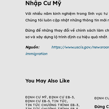
Nhập Cư Mỹ
Với nhiều năm kinh nghiệm trong lĩnh vực tư
Chúng tôi luôn cập nhật những thông tin mới
Đừng để những thay đổi về chính sách làm ch
sơ và xây dựng lộ trình định cư hiệu quả nhấ
Nguồn:
https://www.uscis.gov/newsroo
immigration
You May Also Like
ĐỊNH CƯ MỸ
,
ĐỊNH CƯ EB-3
,
ĐỊNH CƯ
ĐỊNH CƯ EB-5
,
TIN TỨC
,
TIN TỨC CHƯƠNG TRÌNH EB-3
,
Đừng C
TIN TỨC CHƯƠNG TRÌNH EB-5