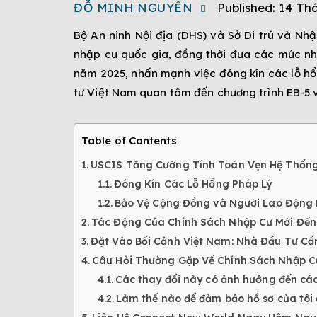
ĐỖ MINH NGUYÊN
Published:
14 Thá
Bộ An ninh Nội địa (DHS) và Sở Di trú và N
nhập cư quốc gia, đồng thời đưa các mức nh
năm 2025, nhấn mạnh việc đóng kín các lỗ hổ
tư Việt Nam quan tâm đến chương trình EB-5 
Table of Contents
USCIS Tăng Cường Tính Toàn Vẹn Hệ Thống 
Đóng Kín Các Lỗ Hổng Pháp Lý
Bảo Vệ Cộng Đồng và Người Lao Động
Tác Động Của Chính Sách Nhập Cư Mới Đến
Đặt Vào Bối Cảnh Việt Nam: Nhà Đầu Tư Cầ
Câu Hỏi Thường Gặp Về Chính Sách Nhập C
Các thay đổi này có ảnh hưởng đến cá
Làm thế nào để đảm bảo hồ sơ của tôi