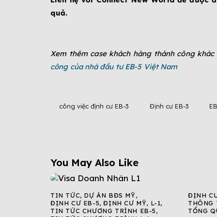
quả.
Xem thêm case khách hàng thành công khác c
công của nhà đầu tư EB-5 Việt Nam
công việc định cư EB-3
Định cư EB-3
EB
You May Also Like
TIN TỨC
,
DỰ ÁN BĐS MỸ
,
ĐỊNH C
ĐỊNH CƯ EB-5
,
ĐỊNH CƯ MỸ
,
L-1
,
THÔNG 
TIN TỨC CHƯƠNG TRÌNH EB-5
,
TỔNG Q