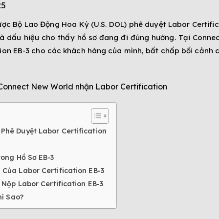
25
được Bộ Lao Động Hoa Kỳ (U.S. DOL) phê duyệt Labor Certifi
à dấu hiệu cho thấy hồ sơ đang đi đúng hướng. Tại Connect
ion EB-3 cho các khách hàng của mình, bất chấp bối cảnh ch
onnect New World nhận Labor Certification
hê Duyệt Labor Certification
rong Hồ Sơ EB-3
Của Labor Certification EB-3
Nộp Labor Certification EB-3
hì Sao?