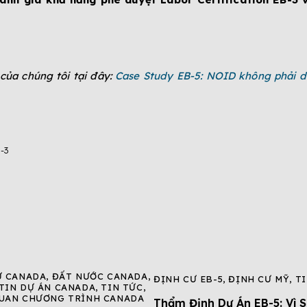
ủa chúng tôi tại đây:
Case Study EB-5: NOID không phải d
-3
Ư CANADA
,
ĐẤT NƯỚC CANADA
,
ĐỊNH CƯ EB-5
,
ĐỊNH CƯ MỸ
,
T
TIN DỰ ÁN CANADA
,
TIN TỨC
,
UAN CHƯƠNG TRÌNH CANADA
Thẩm Định Dự Án EB-5: Vì 