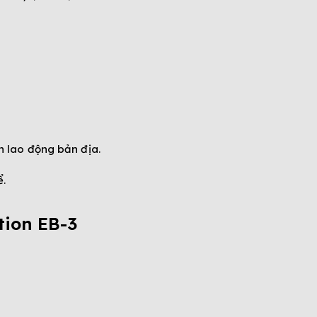
 lao động bản địa.
ể.
tion EB-3