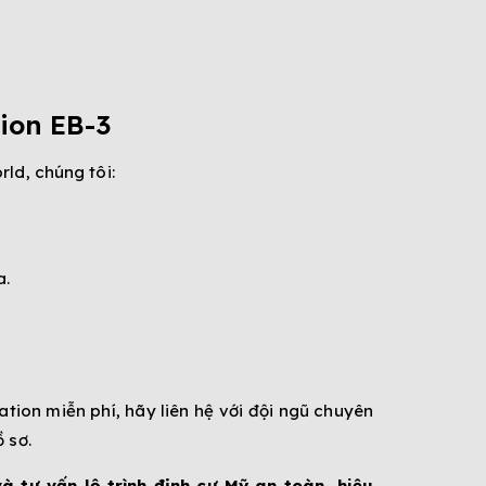
ion EB-3
ld, chúng tôi:
a.
tion miễn phí, hãy liên hệ với đội ngũ chuyên
 sơ.
 tư vấn lộ trình định cư Mỹ an toàn, hiệu