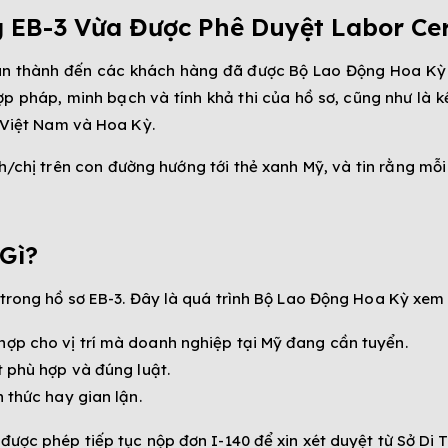
EB-3 Vừa Được Phê Duyệt Labor Cert
n thành đến các khách hàng đã được Bộ Lao Động Hoa Kỳ ph
p pháp, minh bạch và tính khả thi của hồ sơ, cũng như là kế
ả Việt Nam và Hoa Kỳ.
h/chị trên con đường hướng tới thẻ xanh Mỹ, và tin rằng mỗ
 Gì?
n trong hồ sơ EB-3. Đây là quá trình Bộ Lao Động Hoa Kỳ xem
ợp cho vị trí mà doanh nghiệp tại Mỹ đang cần tuyển.
t phù hợp và đúng luật.
 thức hay gian lận.
được phép tiếp tục nộp đơn I-140 để xin xét duyệt từ Sở Di 