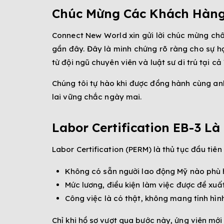
Chúc Mừng Các Khách Hàng 
Connect New World xin gửi lời chúc mừng châ
gần đây. Đây là minh chứng rõ ràng cho sự hợ
từ đội ngũ chuyên viên và luật sư di trú tại c
Chúng tôi tự hào khi được đồng hành cùng an
lai vững chắc ngày mai.
Labor Certification EB-3 Là
Labor Certification (PERM) là thủ tục đầu tiê
Không có sẵn người lao động Mỹ nào phù h
Mức lương, điều kiện làm việc được đề xuấ
Công việc là có thật, không mang tính hình
Chỉ khi hồ sơ vượt qua bước này, ứng viên mới 