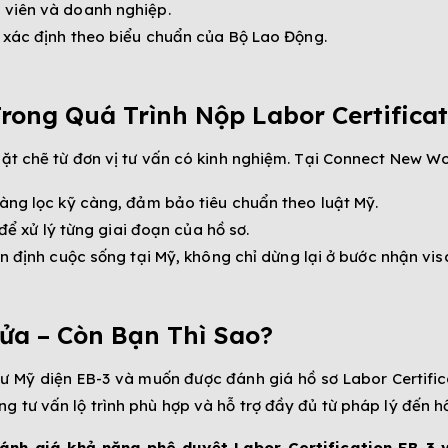
 viên và doanh nghiệp.
c xác định theo biểu chuẩn của Bộ Lao Động.
Trong Quá Trình Nộp Labor Certificat
ặt chẽ từ đơn vị tư vấn có kinh nghiệm. Tại Connect New Wor
àng lọc kỹ càng, đảm bảo tiêu chuẩn theo luật Mỹ.
 để xử lý từng giai đoạn của hồ sơ.
n định cuộc sống tại Mỹ, không chỉ dừng lại ở bước nhận vis
Cửa – Còn Bạn Thì Sao?
ư Mỹ diện EB-3 và muốn được đánh giá hồ sơ Labor Certifica
 tư vấn lộ trình phù hợp và hỗ trợ đầy đủ từ pháp lý đến hồ
nh giá khả năng phê duyệt Labor Certification EB-3 và