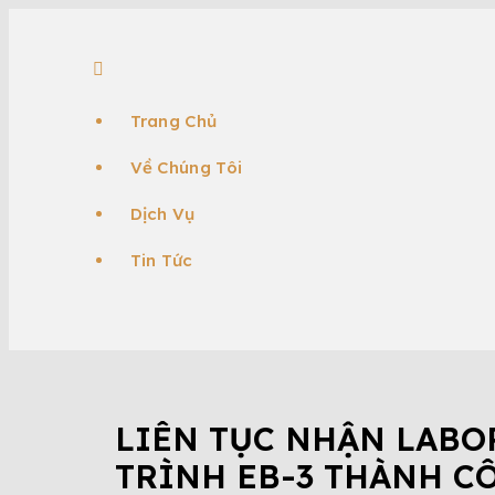
Trang Chủ
Về Chúng Tôi
Dịch Vụ
Tin Tức
ĐỊNH CƯ EB-3
ĐỊNH CƯ MỸ
EB3
KHÁ
LIÊN TỤC NHẬN LABO
TRÌNH EB-3 THÀNH C