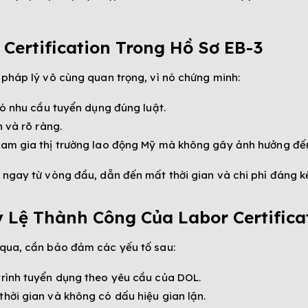
ertification Trong Hồ Sơ EB-3
 pháp lý vô cùng quan trọng, vì nó chứng minh:
có nhu cầu tuyển dụng đúng luật.
 và rõ ràng.
ham gia thị trường lao động Mỹ mà không gây ảnh hưởng đến
 ngay từ vòng đầu, dẫn đến mất thời gian và chi phí đáng k
 Lệ Thành Công Của Labor Certifica
 qua, cần bảo đảm các yếu tố sau:
rình tuyển dụng theo yêu cầu của DOL.
hời gian và không có dấu hiệu gian lận.