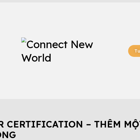
Tư
CH HÀNG THÀNH CÔNG
TIN TỨC
R CERTIFICATION – THÊM M
ÔNG