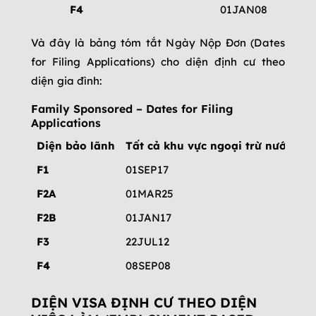
F4
01JAN08
Và đây là bảng tóm tắt Ngày Nộp Đơn (Dates
for Filing Applications) cho diện định cư theo
diện gia đình:
Family Sponsored – Dates for Filing
Applications
Diện bảo lãnh
Tất cả khu vực ngoại trừ nước được
F1
01SEP17
F2A
01MAR25
F2B
01JAN17
F3
22JUL12
F4
08SEP08
DIỆN VISA ĐỊNH CƯ THEO DIỆN