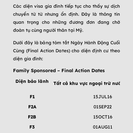
Các diện visa gia đình tiếp tục cho thấy sự dịch
chuyển từ từ nhưng ổn định. Đây là thông tin
quan trọng cho những đương đơn đang chờ
đoàn tụ cùng người thân tại Mỹ.
Dưới đây là bảng tóm tắt Ngày Hành Động Cuối
Cùng (Final Action Dates) cho diện định cư theo
diện gia đình:
Family Sponsored – Final Action Dates
Diện bảo lãnh
Tất cả khu vực ngoại trừ nước đượ
F1
15JUL16
F2A
01SEP22
F2B
15OCT16
F3
01AUG11