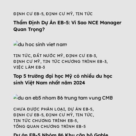
ĐỊNH CƯ EB-5
,
ĐỊNH CƯ MỸ
,
TIN TỨC
Thẩm Định Dự Án EB-5: Vì Sao NCE Manager
Quan Trọng?
TIN TỨC
,
ĐẤT NƯỚC MỸ
,
ĐỊNH CƯ EB-3
,
ĐỊNH CƯ MỸ
,
TIN TỨC CHƯƠNG TRÌNH EB-3
,
VIỆC LÀM EB-3
Top 5 trường đại học Mỹ có nhiều du học
sinh Việt Nam nhất năm 2024
CHƯA ĐƯỢC PHÂN LOẠI
,
DỰ ÁN EB-5
,
ĐỊNH CƯ EB-5
,
ĐỊNH CƯ MỸ
,
TIN TỨC
,
TIN TỨC CHƯƠNG TRÌNH EB-5
,
TỔNG QUAN CHƯƠNG TRÌNH EB-5
Dự án EB-5 Nhóm 86 Khu căn hộ Gable