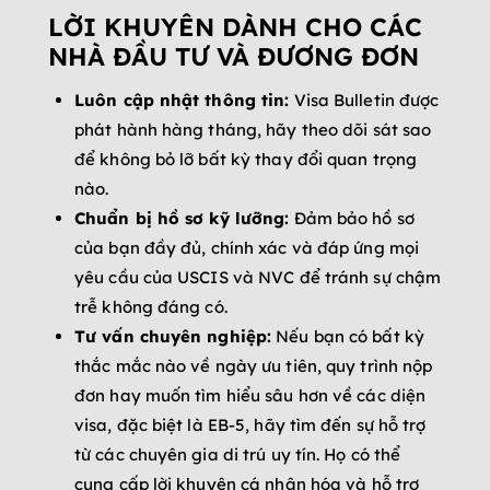
LỜI KHUYÊN DÀNH CHO CÁC
NHÀ ĐẦU TƯ VÀ ĐƯƠNG ĐƠN
Luôn cập nhật thông tin:
Visa Bulletin được
phát hành hàng tháng, hãy theo dõi sát sao
để không bỏ lỡ bất kỳ thay đổi quan trọng
nào.
Chuẩn bị hồ sơ kỹ lưỡng:
Đảm bảo hồ sơ
của bạn đầy đủ, chính xác và đáp ứng mọi
yêu cầu của USCIS và NVC để tránh sự chậm
trễ không đáng có.
Tư vấn chuyên nghiệp:
Nếu bạn có bất kỳ
thắc mắc nào về ngày ưu tiên, quy trình nộp
đơn hay muốn tìm hiểu sâu hơn về các diện
visa, đặc biệt là EB-5, hãy tìm đến sự hỗ trợ
từ các chuyên gia di trú uy tín. Họ có thể
cung cấp lời khuyên cá nhân hóa và hỗ trợ