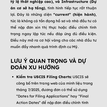
tỷ lệ thất nghiệp cao), và Infrastructure (Dự
án cơ sở hạ tầng)
, tình hình tiếp tục rất thuận
lợi. Đây là những diện
“current” (hiện hành)
,
tức là không có tồn đọng hồ sơ và nhà đầu tư có
thể nộp đơn xin thị thực hoặc điều chỉnh tình
trạng ngay lập tức nếu đáp ứng đủ điều kiện.
Điều này mở ra cơ hội vàng cho các nhà đầu tư
muốn đẩy nhanh quá trình định cư Mỹ.
LƯU Ý QUAN TRỌNG VÀ DỰ
ĐOÁN XU HƯỚNG
Kiểm tra USCIS Filing Charts:
USCIS sẽ
công bố trên trang web của mình liệu trong
tháng 7/2025, đương đơn có thể sử dụng
“Dates for Filing Applications” hay “Final
Action Dates” để nộp đơn điều chỉnh tình