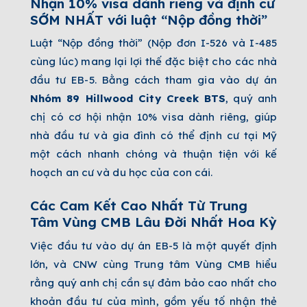
Nhận 10% visa dành riêng và định cư
SỚM NHẤT với luật “Nộp đồng thời”
Luật “Nộp đồng thời” (Nộp đơn I-526 và I-485
cùng lúc) mang lại lợi thế đặc biệt cho các nhà
đầu tư EB-5. Bằng cách tham gia vào dự án
Nhóm
89 Hillwood City Creek BTS
, quý anh
chị có cơ hội nhận 10% visa dành riêng, giúp
nhà đầu tư và gia đình có thể định cư tại Mỹ
một cách nhanh chóng và thuận tiện với kế
hoạch an cư và du học của con cái.
Các Cam Kết Cao Nhất Từ Trung
Tâm Vùng CMB Lâu Đời Nhất Hoa Kỳ
Việc đầu tư vào dự án EB-5 là một quyết định
lớn, và CNW cùng Trung tâm Vùng CMB hiểu
rằng quý anh chị cần sự đảm bảo cao nhất cho
khoản đầu tư của mình, gồm yếu tố nhận thẻ