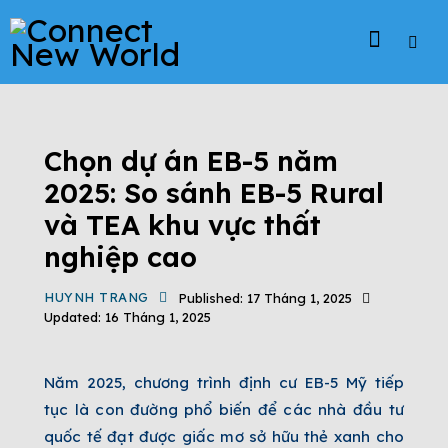
TIN TỨC
DỰ ÁN EB-5
ĐỊNH CƯ EB-5
ĐỊNH CƯ MỸ
TIN TỨC CHƯƠNG TRÌNH EB-5
Chọn dự án EB-5 năm
2025: So sánh EB-5 Rural
và TEA khu vực thất
nghiệp cao
HUYNH TRANG
Published:
17 Tháng 1, 2025
Updated:
16 Tháng 1, 2025
Năm 2025, chương trình định cư EB-5 Mỹ tiếp
tục là con đường phổ biến để các nhà đầu tư
quốc tế đạt được giấc mơ sở hữu thẻ xanh cho