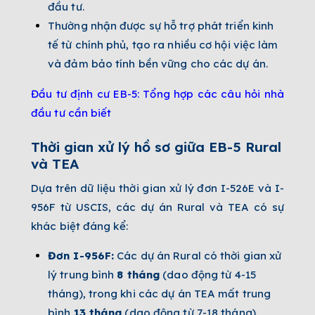
đầu tư.
Thường nhận được sự hỗ trợ phát triển kinh
tế từ chính phủ, tạo ra nhiều cơ hội việc làm
và đảm bảo tính bền vững cho các dự án.
Đầu tư định cư EB-5: Tổng hợp các câu hỏi nhà
đầu tư cần biết
Thời gian xử lý hồ sơ giữa EB-5 Rural
và TEA
Dựa trên dữ liệu thời gian xử lý đơn I-526E và I-
956F từ USCIS, các dự án Rural và TEA có sự
khác biệt đáng kể:
Đơn I-956F:
Các dự án Rural có thời gian xử
lý trung bình
8 tháng
(dao động từ 4-15
tháng), trong khi các dự án TEA mất trung
bình
13 tháng
(dao động từ 7-18 tháng).