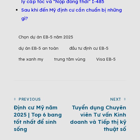
lý cấp tốc và “Nộp đồng thời” I-485
Sau khi đến Mỹ định cư cần chuẩn bị những
gì?
Chọn dự án EB-5 năm 2025
dự án EB-5 an toàn
đầu tư định cư EB-5
the xanh my
trung tâm vùng
Visa EB-5
PREVIOUS
NEXT
Định cư Mỹ năm
Tuyển dụng Chuyên
2025 | Top 6 bang
viên Tư vấn Kinh
tốt nhất để sinh
doanh và Tiếp thị kỹ
sống
thuật số