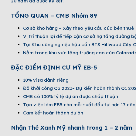
20 năm đã được ký kết.
TỔNG QUAN – CMB Nhóm 89
Cơ sở kho hàng – Xây theo yêu cầu của bên thuê
Vị trí thuận lợi để tiếp cận cơ sở hạ tầng đường
Tại Khu công nghiệp hậu cần BTS Hillwood City 
Nằm trong khu vực tăng trưởng cao của Colorado
ĐẶC ĐIỂM ĐỊNH CƯ MỸ EB-5
10% visa dành riêng
Đã khởi công Q3 2023– Dự kiến hoàn thành Q1 20
CMB có 100% tỷ lệ dự án được chấp thuận
Tạo việc làm EB5 cho mỗi suất đầu tư: hơn 17 côn
Cam kết hoàn thành dự án
Nhận Thẻ Xanh Mỹ nhanh trong 1 – 2 năm