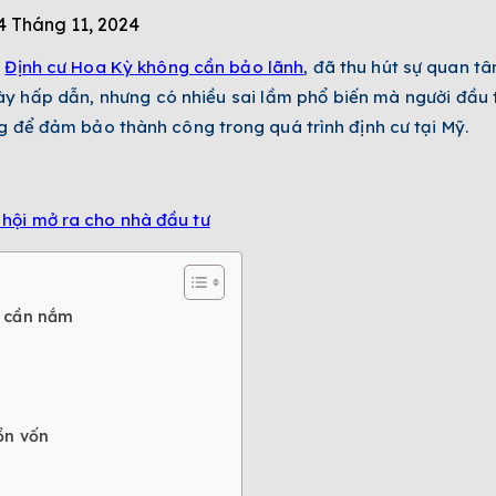
4 Tháng 11, 2024
ư
Định cư Hoa Kỳ không cần bảo lãnh
, đã thu hút sự quan 
ày hấp dẫn, nhưng có nhiều sai lầm phổ biến mà người đầu t
ng để đảm bảo thành công trong quá trình định cư tại Mỹ.
 hội mở ra cho nhà đầu tư
ư cần nắm
ồn vốn