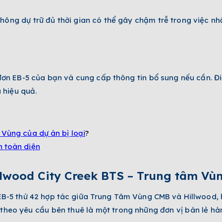
 không dự trữ đủ thời gian có thể gây chậm trễ trong việc nh
 đơn
EB-5 của bạn và cung cấp thông tin bổ sung nếu cần. Đ
 hiệu quả.
 Vùng của dự án bị loại
?
n toàn diện
lwood City Creek BTS – Trung tâm V
EB-5 thứ 42 hợp tác giữa Trung Tâm Vùng CMB và Hillwood,
 theo yêu cầu bên thuê là một trong những đơn vị bán lẻ h