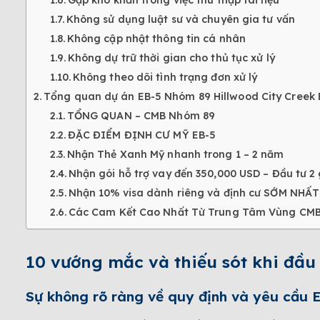
Gặp khó khăn trong việc thu thập tài liệu
Không sử dụng luật sư và chuyên gia tư vấn
Không cập nhật thông tin cá nhân
Không dự trữ thời gian cho thủ tục xử lý
Không theo dõi tình trạng đơn xử lý
Tổng quan dự án EB-5 Nhóm 89 Hillwood City Creek
TỔNG QUAN – CMB Nhóm 89
ĐẶC ĐIỂM ĐỊNH CƯ MỸ EB-5
Nhận Thẻ Xanh Mỹ nhanh trong 1 – 2 năm
Nhận gói hỗ trợ vay đến 350,000 USD – Đầu tư 2 
Nhận 10% visa dành riêng và định cư SỚM NHẤT 
Các Cam Kết Cao Nhất Từ Trung Tâm Vùng CMB
10 vướng mắc và thiếu sót khi đầu
Sự không rõ ràng về quy định và yêu cầu 