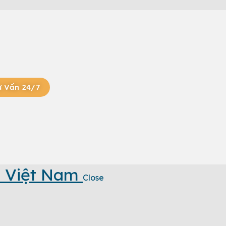
ư Vấn 24/7
 Việt Nam
Close