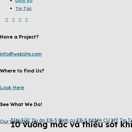
Dịch Vụ
Tin Tức
Have a Project?
info@website.com
Where to Find Us?
Look Here
See What We Do!
TIN TỨC
Dự án EB-5
Định cư EB-5
ĐỊNH CƯ MỸ
Tin T
Our Services
10 vướng mắc và thiếu sót kh