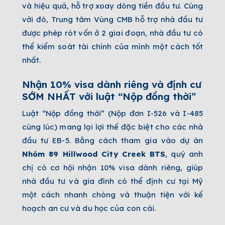
và hiệu quả, hỗ trợ xoay dòng tiền đầu tư. Cùng
với đó, Trung tâm Vùng CMB hỗ trợ nhà đầu tư
được phép rót vốn ở 2 giai đoạn, nhà đầu tư có
thể kiểm soát tài chính của mình một cách tốt
nhất.
Nhận 10% visa dành riêng và định cư
SỚM NHẤT với luật “Nộp đồng thời”
Luật “Nộp đồng thời” (Nộp đơn I-526 và I-485
cùng lúc) mang lại lợi thế đặc biệt cho các nhà
đầu tư EB-5. Bằng cách tham gia vào dự án
Nhóm
89 Hillwood City Creek BTS
, quý anh
chị có cơ hội nhận 10% visa dành riêng, giúp
nhà đầu tư và gia đình có thể định cư tại Mỹ
một cách nhanh chóng và thuận tiện với kế
hoạch an cư và du học của con cái.