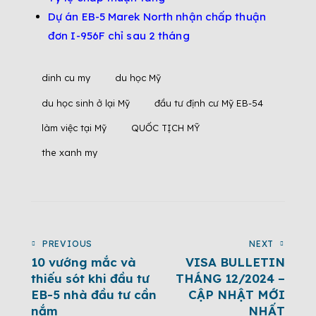
Dự án EB-5 Marek North nhận chấp thuận
đơn I-956F chỉ sau 2 tháng
dinh cu my
du học Mỹ
du học sinh ở lại Mỹ
đầu tư định cư Mỹ EB-54
làm việc tại Mỹ
QUỐC TỊCH MỸ
the xanh my
PREVIOUS
NEXT
10 vướng mắc và
VISA BULLETIN
thiếu sót khi đầu tư
THÁNG 12/2024 –
EB-5 nhà đầu tư cần
CẬP NHẬT MỚI
nắm
NHẤT