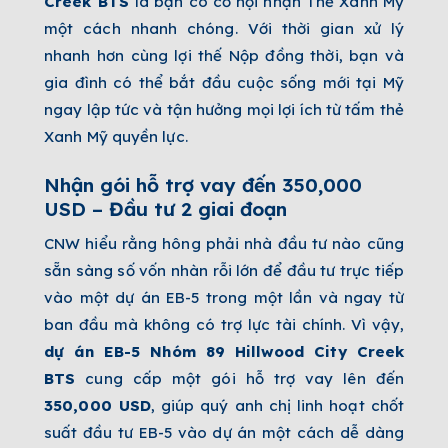
Creek BTS
là bạn có cơ hội nhận Thẻ Xanh Mỹ
một cách nhanh chóng. Với thời gian xử lý
nhanh hơn cùng lợi thế Nộp đồng thời, bạn và
gia đình có thể bắt đầu cuộc sống mới tại Mỹ
ngay lập tức và tận hưởng mọi lợi ích từ tấm thẻ
Xanh Mỹ quyền lực.
Nhận gói hỗ trợ vay đến 350,000
USD – Đầu tư 2 giai đoạn
CNW hiểu rằng hông phải nhà đầu tư nào cũng
sẵn sàng số vốn nhàn rỗi lớn để đầu tư trực tiếp
vào một dự án EB-5 trong một lần và ngay từ
ban đầu mà không có trợ lực tài chính. Vì vậy,
dự án EB-5 Nhóm
89 Hillwood City Creek
BTS
cung cấp một gói hỗ trợ vay lên đến
350,000 USD
, giúp quý anh chị linh hoạt chốt
suất đầu tư EB-5 vào dự án một cách dễ dàng