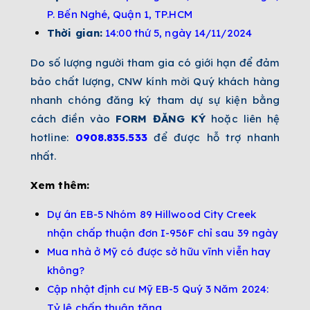
P. Bến Nghé, Quận 1, TP.HCM
Thời gian:
14:00 thứ 5, ngày 14/11/2024
Do số lượng người tham gia có giới hạn để đảm
bảo chất lượng, CNW kính mời Quý khách hàng
nhanh chóng đăng ký tham dự sự kiện bằng
cách điền vào
FORM ĐĂNG KÝ
hoặc liên hệ
hotline:
0908.835.533
để được hỗ trợ nhanh
nhất.
Xem thêm:
Dự án EB-5 Nhóm 89 Hillwood City Creek
nhận chấp thuận đơn I-956F chỉ sau 39 ngày
Mua nhà ở Mỹ có được sở hữu vĩnh viễn hay
không?
Cập nhật định cư Mỹ EB-5 Quý 3 Năm 2024:
Tỷ lệ chấp thuận tăng