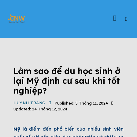
ĐỊNH CƯ MỸ
DỰ ÁN EB-5
TIN TỨC
TIN TỨC CHƯƠNG TRÌNH EB-5
TỔNG QUAN CHƯƠNG TRÌNH EB-5
Làm sao để du học sinh ở
lại Mỹ định cư sau khi tốt
nghiệp?
HUYNH TRANG
Published:
5 Tháng 11, 2024
Updated:
24 Tháng 12, 2024
Mỹ
là điểm đến phổ biến của nhiều sinh viên