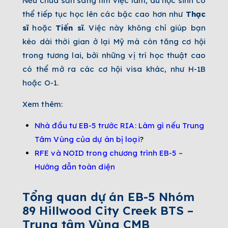
Nếu chưa sẵn sàng tìm việc làm, du học sinh có
thể tiếp tục học lên các bậc cao hơn như
Thạc
sĩ
hoặc
Tiến sĩ
. Việc này không chỉ giúp bạn
kéo dài thời gian ở lại Mỹ mà còn tăng cơ hội
trong tương lai, bởi những vị trí học thuật cao
có thể mở ra các cơ hội visa khác, như H-1B
hoặc O-1.
Xem thêm:
Nhà đầu tư EB-5 trước RIA: Làm gì nếu Trung
Tâm Vùng của dự án bị loại
?
RFE và NOID trong chương trình EB-5 –
Hướng dẫn toàn diện
Tổng quan dự án
EB-5 Nhóm
89 Hillwood City Creek BTS –
Trung tâm Vùng CMB