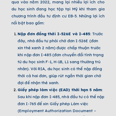
qua vào năm 2022, mang lại nhiều lợi ích cho
du học sinh đang học tập tại Mỹ khi tham gia
chương trình đầu tư định cư EB-5. Những lợi ích
nổi bật bao gồm:
Nộp đơn đồng thời I-526E và I-485
: Trước
đây, nhà đầu tư phải chờ đơn I-526E (đơn
xin thẻ xanh 2 năm) được chấp thuận trước
khi nộp đơn I-485 (đơn chuyển đổi tình trạng
từ du học sinh F-1, H-1B, L1 sang thường trú
nhân). Với RIA, du học sinh có thể nộp đồng
thời cả hai đơn, giúp rút ngắn thời gian chờ
đợi để nhận thẻ xanh.
Giấy phép làm việc (EAD) thời hạn 5 năm
:
Sau khi nộp đơn I-485, nhà đầu tư có thể nộp
đơn I-765 để xin Giấy phép Làm việc
(Employment Authorization Document –