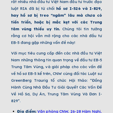
rất nhiều nhà đầu tư Việt Nam đầu tư trước đạo
luật RIA đã bị từ chối
hồ sơ I-526 và I-829,
hay hồ sơ bị treo “ngâm” lâu mà chưa có
tiến triển, hoặc bị mắc kẹt với các Trung
tâm vùng thiếu uy tín.
Chúng tôi tin tưởng
rằng cơ hội vẫn mở rộng cho các nhà đầu tư
EB-5 đang gặp những vấn đề này!
Với mục tiêu cung cấp đến các nhà đầu tư Việt
Nam những thông tin quan trọng về đầu tư EB-5
Trung Tâm Vùng, và giải pháp cho các vấn đề
về hồ sơ EB-5 kể trên, CNW cùng đối tác Luật sư
GreenBerg Traurig tổ chức Hội thảo: “Đồng
Hành Cùng Nhà Đầu Tư Giải Quyết Các Vấn Đề
Về Hồ Sơ, Dự Án, Trung Tâm Vùng Và Đơn I-
829”.
Địa điểm:
Văn phòng CNW, 26-28 Hàm Nghi,