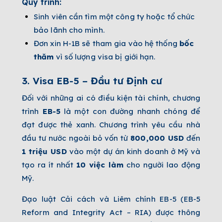
Quy trình:
Sinh viên cần tìm một công ty hoặc tổ chức
bảo lãnh cho mình.
Đơn xin H-1B sẽ tham gia vào hệ thống
bốc
thăm
vì số lượng visa bị giới hạn.
3.
Visa EB-5 – Đầu tư Định cư
Đối với những ai có điều kiện tài chính, chương
trình
EB-5
là một con đường nhanh chóng để
đạt được thẻ xanh. Chương trình yêu cầu nhà
đầu tư nước ngoài bỏ vốn từ
800,000 USD
đến
1 triệu USD
vào một dự án kinh doanh ở Mỹ và
tạo ra ít nhất
10 việc làm
cho người lao động
Mỹ.
Đạo luật Cải cách và Liêm chính EB-5 (EB-5
Reform and Integrity Act – RIA) được thông