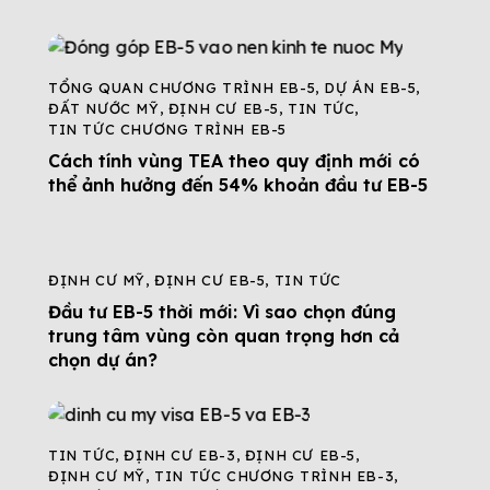
TỔNG QUAN CHƯƠNG TRÌNH EB-5
,
DỰ ÁN EB-5
,
ĐẤT NƯỚC MỸ
,
ĐỊNH CƯ EB-5
,
TIN TỨC
,
TIN TỨC CHƯƠNG TRÌNH EB-5
Cách tính vùng TEA theo quy định mới có
thể ảnh hưởng đến 54% khoản đầu tư EB-5
ĐỊNH CƯ MỸ
,
ĐỊNH CƯ EB-5
,
TIN TỨC
Đầu tư EB-5 thời mới: Vì sao chọn đúng
trung tâm vùng còn quan trọng hơn cả
chọn dự án?
TIN TỨC
,
ĐỊNH CƯ EB-3
,
ĐỊNH CƯ EB-5
,
ĐỊNH CƯ MỸ
,
TIN TỨC CHƯƠNG TRÌNH EB-3
,