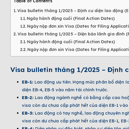
Table of Contents
Visa bulletin tháng 1/2025 – Định cư diện lao động 
Ngày hành động cuối (Final Action Dates)
Ngày nộp đơn xin Visa (Dates f­or Filing Applicat
Visa bulletin tháng 1/2025 – Diện bảo lãnh gia đình (
Ngày hành động cuối (Final Action Dates)
Ngày nộp đơn xin Visa (Dates for Filing Applicat
Visa bulletin tháng 1/2025 – Định
EB-1:
Lao động ưu tiên. Hạng mức phân bổ diện la
diện EB-4, EB-5 vào năm tài chính trước.
EB-2:
Lao động ngành nghề có bằng cấp cao hoặc
visa còn dư chưa cấp phát hết của diện EB-1 vào 
EB-3:
Lao động có tay nghề, lao động chuyên ng
visa còn dư chưa cấp phát hết của diện EB-1, EB-
EB-4:
Diện nhập cư đặc biệt, nhập cư diện tôn giá