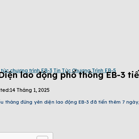
 tức chương trình EB-3
Tin Tức Chương Trình EB-5
 Diện lao động phổ thông EB-3 ti
ted:
14 Tháng 1, 2025
iều tháng đứng yên diện lao động EB-3 đã tiến thêm 7 ngày