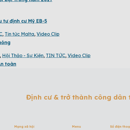
ầu tư định cư Mỹ EB-5
C
,
Tin tức Malta
,
Video Clip
chóng
,
Hội Thảo - Sự Kiện
,
TIN TỨC
,
Video Clip
An toàn
Định cư & trở thành công dân
Mạng xã hội
Menu
Số điện thoạ