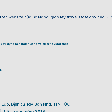
trên website của Bộ Ngoại giao Mỹ travel.state.gov của U
i xây dựng nên thành công và niềm tin vững chắc
ì?
y Lạp
,
Định cư Tây Ban Nha
,
TIN TỨC
ổi bật trong năm 2019