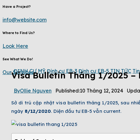
Have a Project?
info@website.com
Where to Find Us?
Look Here
See What We Do!
ĐỊNH CƯ MỸ
Định cư EB-3
Định cư EB-5
TIN TỨC
Tin
Our Services
Visa Bulletin Tháng 1/2025 –
By
Ollie Nguyen
Published:
10 Tháng 12, 2024
Upda
Sở di trú cập nhật visa bulletin tháng 1/2025, sau nh
ngày
8/12/2020
. Diện đầu tư EB-5 vẫn current.