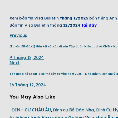
Xem bản tin Visa Bulletin
tháng 1
/2025
bản tiếng Anh 
Bản tin Visa Bulletin tháng
12
/2024
tại đây
Previous
[Tư vấn EB-5 1-1] Gắn kết với các di sản Tập đoàn Hillwood và CMB – Nơ
9 Tháng 12, 2024
Next
Tồn đọng hồ sơ EB-5 có thể xảy ra vào năm 2025 – Nhà đầu tư cần lưu ý g
16 Tháng 12, 2024
You May Also Like
ĐỊNH CƯ CHÂU ÂU
,
Định cư Bồ Đào Nha
,
Định Cư H
3 chương trình Visa vàng – Golden Visa châu Âu n