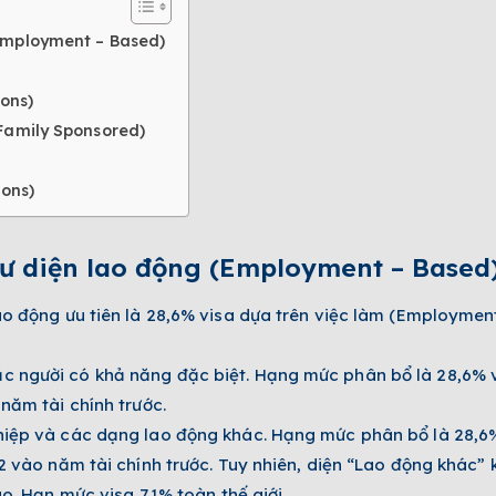
(Employment – Based)
ions)
Family Sponsored)­
ions)
 cư diện lao động (Employment – Based
o động ưu tiên là 28,6% visa dựa trên việc làm (Employme
 người có khả năng đặc biệt. Hạng mức phân bổ là 28,6% 
năm tài chính trước.
hiệp và các dạng lao động khác. Hạng mức phân bổ là 28,6
2 vào năm tài chính trước. Tuy nhiên, diện “Lao động khác”
o. Hạn mức visa 7.1% toàn thế giới.