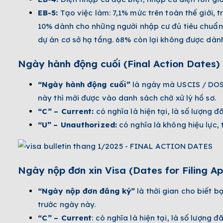
EB-5:
Tạo việc làm: 7,1% mức trên toàn thế giới,
10% dành cho những người nhập cư đủ tiêu chuẩn 
dự án cơ sở hạ tầng. 68% còn lại không được dàn
Ngày hành động cuối (Final Action Dates)
“Ngày hành động cuối”
là ngày mà USCIS / DOS 
này thì mới được vào danh sách chờ xử lý hồ sơ.
“C”
– Current:
có nghĩa là hiện tại, là số lượng 
“U”
– Unauthorized:
có nghĩa là không hiệu lực,
Ngày nộp đơn xin Visa (Dates f­or Filing Ap
“Ngày nộp đơn đăng ký”
là thời gian cho biết b
trước ngày này.
“C”
– Current
: có nghĩa là hiện tại, là số lượng 