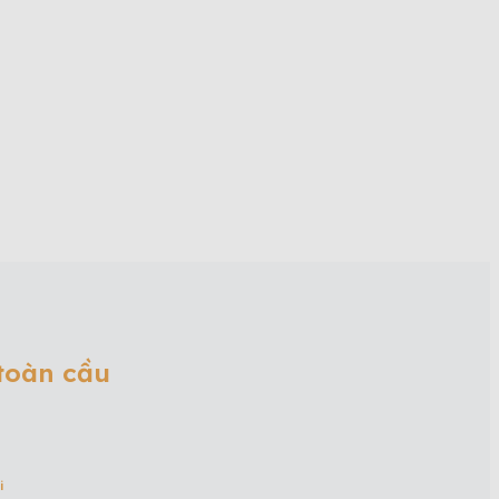
 toàn cầu
i