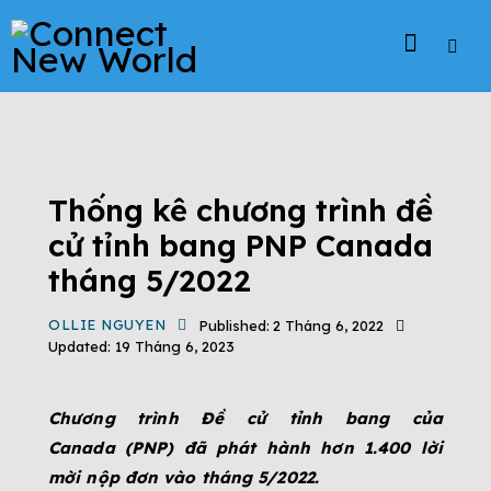
ĐỊNH CƯ CANADA
ĐẤT NƯỚC CANADA
THÔNG TIN DỰ ÁN CANADA
TIN TỨC
TỔNG QUAN CHƯƠNG TRÌNH CANADA
Thống kê chương trình đề
cử tỉnh bang PNP Canada
tháng 5/2022
OLLIE NGUYEN
Published:
2 Tháng 6, 2022
Updated:
19 Tháng 6, 2023
Chương trình Đề cử tỉnh
bang của
Canada (PNP) đã phát hành hơn 1.400 lời
mời nộp đơn vào tháng
5/2022.