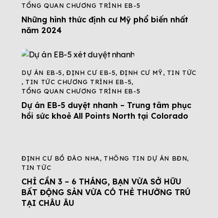
TỔNG QUAN CHƯƠNG TRÌNH EB-5
Những hình thức định cư Mỹ phổ biến nhất
năm 2024
DỰ ÁN EB-5
,
ĐỊNH CƯ EB-5
,
ĐỊNH CƯ MỸ
,
TIN TỨC
,
TIN TỨC CHƯƠNG TRÌNH EB-5
,
TỔNG QUAN CHƯƠNG TRÌNH EB-5
Dự án EB-5 duyệt nhanh – Trung tâm phục
hồi sức khoẻ All Points North tại Colorado
ĐỊNH CƯ BỒ ĐÀO NHA
,
THÔNG TIN DỰ ÁN BĐN
,
TIN TỨC
CHỈ CẦN 3 – 6 THÁNG, BẠN VỪA SỞ HỮU
BẤT ĐỘNG SẢN VỪA CÓ THẺ THƯỜNG TRÚ
TẠI CHÂU ÂU