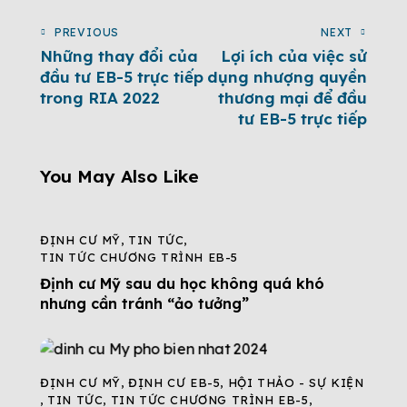
PREVIOUS
NEXT
Những thay đổi của
Lợi ích của việc sử
đầu tư EB-5 trực tiếp
dụng nhượng quyền
trong RIA 2022
thương mại để đầu
tư EB-5 trực tiếp
You May Also Like
ĐỊNH CƯ MỸ
,
TIN TỨC
,
TIN TỨC CHƯƠNG TRÌNH EB-5
Định cư Mỹ sau du học không quá khó
nhưng cần tránh “ảo tưởng”
ĐỊNH CƯ MỸ
,
ĐỊNH CƯ EB-5
,
HỘI THẢO - SỰ KIỆN
,
TIN TỨC
,
TIN TỨC CHƯƠNG TRÌNH EB-5
,