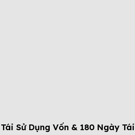
 Tái Sử Dụng Vốn & 180 Ngày Tái