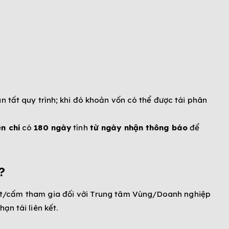
n tất quy trình; khi đó khoản vốn có thể được tái phân
n chí
có
180 ngày
tính
từ ngày nhận thông báo
để
?
t/cấm tham gia đối với Trung tâm Vùng/Doanh nghiệp
ạn tái liên kết.