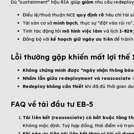
Dù “sustainment” hậu RIA giúp
giảm
nhu cầu redeploym
Điều lệ/thoả thuận NCE
quy định rõ
tiêu chí tái 
Tài sản cơ sở
minh bạch
, thực sự “đặt vào rủi ro
Tính tác động tới
mô hình việc làm
và lịch
I-829
;
Đồng bộ với
kế hoạch giữ ngày ưu tiên
để tránh
Lỗi thường gặp khiến mất lợi thế 
Không chứng minh được “ngày nhận thông báo
Nhầm lẫn giữa redeployment và reassociate
⇒
Redeploy không cần thiết
khi đã đủ thời gian du
FAQ về tái đầu tư EB-5
Tái liên kết (reassociate) có bắt buộc tăng 
Không mặc định. Tuỳ hợp đồng, thời điểm và trạng
Khi nào ưu tiên tái liên kết thay vì tái sử dụn