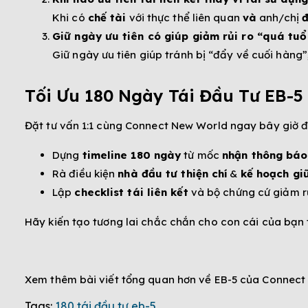
Khi có
chế tài
với thực thể liên quan
và
anh/chị
đ
Giữ ngày ưu tiên có giúp giảm rủi ro “quá tuổ
Giữ ngày ưu tiên giúp tránh bị “đẩy về cuối hàng”
Tối Ưu 180 Ngày Tái Đầu Tư EB-5
Đặt tư vấn 1:1 cùng Connect New World ngay bây giờ đ
Dựng
timeline 180 ngày
từ mốc
nhận thông bá
Rà điều kiện
nhà đầu tư thiện chí
&
kế hoạch giữ
Lập
checklist tái liên kết
và bộ chứng cứ giảm r
Hãy kiến tạo tương lai chắc chắn cho con cái của bạn 
Xem thêm bài viết tổng quan hơn về EB-5 của Connec
Tags:
180 tái đầu tư eb-5