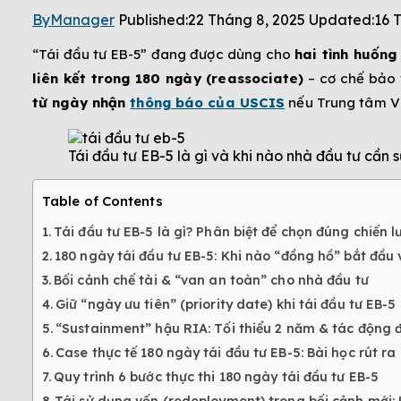
By
Manager
Published:
22 Tháng 8, 2025
Updated:
16 
“Tái đầu tư EB-5” đang được dùng cho
hai tình huống
liên kết trong 180 ngày (reassociate)
– cơ chế bảo
từ ngày nhận
thông báo của USCIS
nếu Trung tâm Vù
Tái đầu tư EB-5 là gì và khi nào nhà đầu tư cần
Table of Contents
Tái đầu tư EB-5 là gì? Phân biệt để chọn đúng chiến l
180 ngày tái đầu tư EB-5: Khi nào “đồng hồ” bắt đầu
Bối cảnh chế tài & “van an toàn” cho nhà đầu tư
Giữ “ngày ưu tiên” (priority date) khi tái đầu tư EB-5
“Sustainment” hậu RIA: Tối thiểu 2 năm & tác động 
Case thực tế 180 ngày tái đầu tư EB-5: Bài học rút ra
Quy trình 6 bước thực thi 180 ngày tái đầu tư EB-5