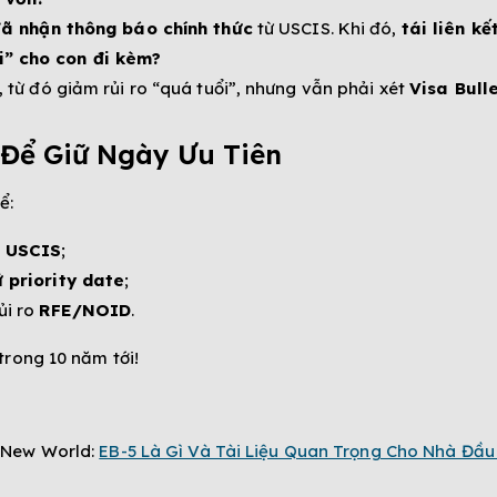
ã nhận thông báo chính thức
từ USCIS. Khi đó,
tái liên k
i” cho con đi kèm?
, từ đó giảm rủi ro “quá tuổi”, nhưng vẫn phải xét
Visa Bulle
 Để Giữ Ngày Ưu Tiên
ể:
o USCIS
;
 priority date
;
ủi ro
RFE/NOID
.
trong 10 năm tới!
t New World:
EB-5 Là Gì Và Tài Liệu Quan Trọng Cho Nhà Đầu