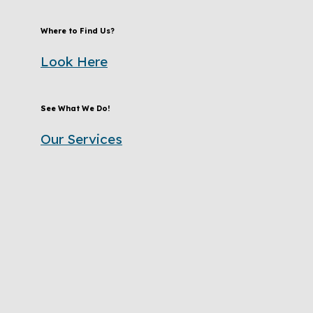
Where to Find Us?
Look Here
See What We Do!
Our Services