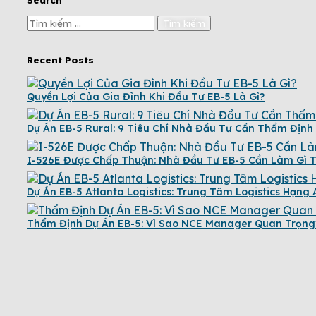
Recent Posts
Quyền Lợi Của Gia Đình Khi Đầu Tư EB-5 Là Gì?
Dự Án EB-5 Rural: 9 Tiêu Chí Nhà Đầu Tư Cần Thẩm Định
I-526E Được Chấp Thuận: Nhà Đầu Tư EB-5 Cần Làm Gì T
Dự Án EB-5 Atlanta Logistics: Trung Tâm Logistics Hạng 
Thẩm Định Dự Án EB-5: Vì Sao NCE Manager Quan Trọng