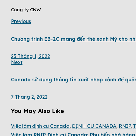
Công ty CNW
Previous
Chương trình EB-2C mang đến thẻ xanh Mỹ cho nhà
25 Tháng 1, 2022
Next
Canada sử dụng thông tin xuất nhập cảnh để quản
7 Tháng 2, 2022
You May Also Like
Việc làm định cư Canada
,
ĐỊNH CƯ CANADA
,
RNIP
,
T
Việc làm RNIP Định cư Canada: Phụ bếp nhà hàng 