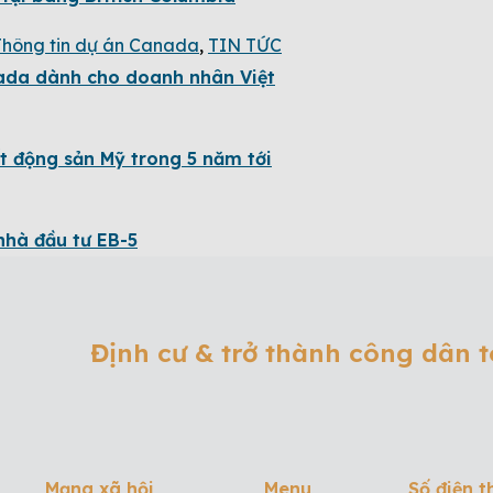
Thông tin dự án Canada
,
TIN TỨC
anada dành cho doanh nhân Việt
t động sản Mỹ trong 5 năm tới
nhà đầu tư EB-5
Định cư & trở thành công dân 
Mạng xã hội
Menu
Số điện t