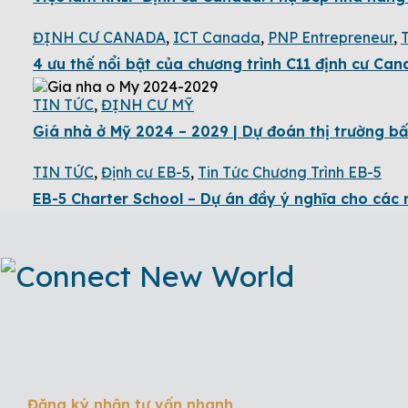
ĐỊNH CƯ CANADA
,
ICT Canada
,
PNP Entrepreneur
,
4 ưu thế nổi bật của chương trình C11 định cư C
TIN TỨC
,
ĐỊNH CƯ MỸ
Giá nhà ở Mỹ 2024 – 2029 | Dự đoán thị trường bấ
TIN TỨC
,
Định cư EB-5
,
Tin Tức Chương Trình EB-5
EB-5 Charter School – Dự án đầy ý nghĩa cho các 
Đăng ký nhận tư vấn nhanh