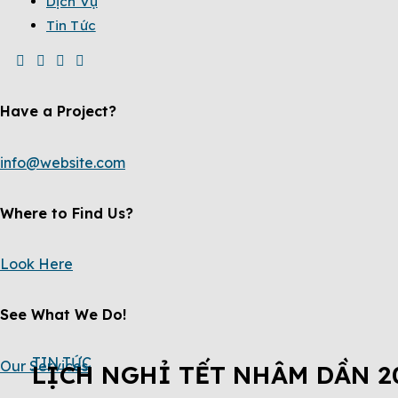
Dịch Vụ
Tin Tức
Have a Project?
info@website.com
Where to Find Us?
Look Here
See What We Do!
TIN TỨC
Our Services
LỊCH NGHỈ TẾT NHÂM DẦN 