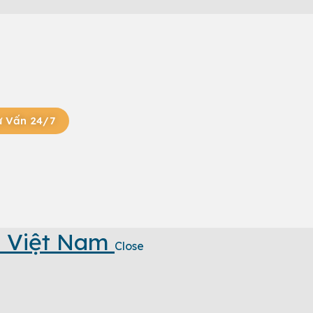
ư Vấn 24/7
 Việt Nam
Close