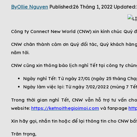
By
Ollie Nguyen
Published:
26 Tháng 1, 2022
Updated:
Công ty Connect New World (CNW) xin kính chúc Quý đố
CNW chân thành cảm ơn Quý đối tác, Quý khách hàng đ
năm tới.
CNW cũng xin thông báo lịch nghỉ Tết tại công ty chúng
Ngày nghỉ Tết: Từ ngày 27/01 (ngày 25 tháng Chạ
Ngày làm việc lại: Từ ngày 7/02/2022 (mùng 7 Tết
Trong thời gian nghỉ Tết, CNW vẫn hỗ trợ tư vấn ch
website:
https://ketnoithegioimoi.com
và fanpage
htt
Xin hãy gọi, nhắn tin hoặc để lại thông tin cho CNW bất
Trân trọng,