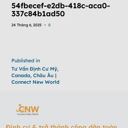
54fbecef-e2db-418c-aca0-
337c84b1ad50
24 Tháng 6, 2025
0
Published in
Tư Vấn Định Cư Mỹ,
Canada, Châu Âu |
Connect New World
Định cư & trở thành công dân toàn