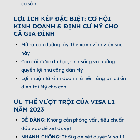
có sẵn.
LỢI ÍCH KÉP ĐẶC BIỆT: CƠ HỘI
KINH DOANH & ĐỊNH CƯ MỸ CHO
CẢ GIA ĐÌNH
Mở ra con đường lấy Thẻ xanh vĩnh viễn sau
này
Con cái được du học, sinh sống và hưởng
quyền lợi như công dân Mỹ
Lợi nhuận từ kinh doanh là nền tảng an cư ổn
định tại Mỹ cho con
ƯU THẾ VƯỢT TRỘI CỦA VISA L1
NĂM 2023
DỄ DÀNG:
Không cần phỏng vấn, tiêu chuẩn
đầu vào dễ xét duyệt
NHANH CHÓNG:
Thời gian xét duyệt Visa L1