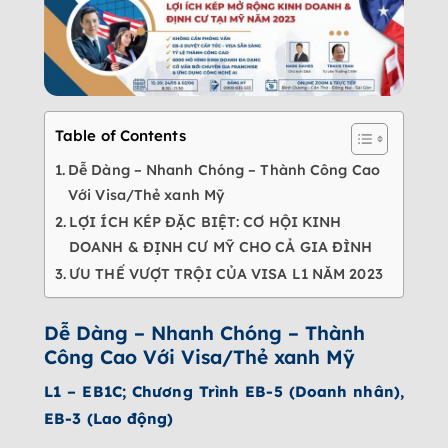
Table of Contents
Dễ Dàng – Nhanh Chóng – Thành Công Cao
Với Visa/Thẻ xanh Mỹ
LỢI ÍCH KÉP ĐẶC BIỆT: CƠ HỘI KINH
DOANH & ĐỊNH CƯ MỸ CHO CẢ GIA ĐÌNH
ƯU THẾ VƯỢT TRỘI CỦA VISA L1 NĂM 2023
Dễ Dàng – Nhanh Chóng – Thành
Công Cao Với Visa/Thẻ xanh Mỹ
L1 – EB1C; Chương Trình EB-5 (Doanh nhân),
EB-3 (Lao động)