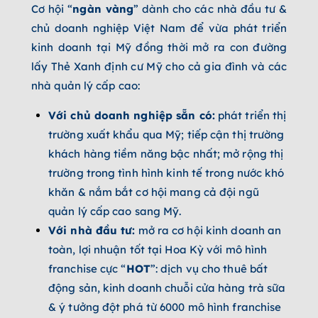
Cơ hội “
ngàn vàng
” dành cho các nhà đầu tư &
chủ doanh nghiệp Việt Nam để vừa phát triển
kinh doanh tại Mỹ đồng thời mở ra con đường
lấy Thẻ Xanh định cư Mỹ cho cả gia đình và các
nhà quản lý cấp cao:
Với chủ doanh nghiệp sẵn có:
phát triển thị
trường xuất khẩu qua Mỹ; tiếp cận thị trường
khách hàng tiềm năng bậc nhất; mở rộng thị
trường trong tình hình kinh tế trong nước khó
khăn & nắm bắt cơ hội mang cả đội ngũ
quản lý cấp cao sang Mỹ.
Với nhà đầu tư:
mở ra cơ hội kinh doanh an
toàn, lợi nhuận tốt tại Hoa Kỳ với mô hình
franchise cực “
HOT
”: dịch vụ cho thuê bất
động sản, kinh doanh chuỗi cửa hàng trà sữa
& ý tưởng đột phá từ 6000 mô hình franchise