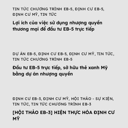
TIN TỨC CHƯƠNG TRÌNH EB-5
,
ĐỊNH CƯ EB-5
,
ĐỊNH CƯ MỸ
,
TIN TỨC
Lợi ích của việc sử dụng nhượng quyền
thương mại để đầu tư EB-5 trực tiếp
DỰ ÁN EB-5
,
ĐỊNH CƯ EB-5
,
ĐỊNH CƯ MỸ
,
TIN TỨC
,
TIN TỨC CHƯƠNG TRÌNH EB-5
Đầu tư EB-5 trực tiếp, sở hữu thẻ xanh Mỹ
bằng dự án nhượng quyền
ĐỊNH CƯ EB-3
,
ĐỊNH CƯ MỸ
,
HỘI THẢO - SỰ KIỆN
,
TIN TỨC
,
TIN TỨC CHƯƠNG TRÌNH EB-3
[HỘI THẢO EB-3] HIỆN THỰC HÓA ĐỊNH CƯ
MỸ