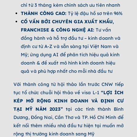
chỉ từ 3 tháng kèm chính sách ưu tiên nhanh
THÀNH CÔNG CAO:
Tỷ lệ đậu hồ sơ trên 96%
CỐ VẤN BỞI CHUYÊN GIA XUẤT KHẨU,
FRANCHISE & CÔNG NGHỆ AI:
Tư vấn
đồng hành và hỗ trợ đầu tư – kinh doanh và
định cư từ A-Z và sẵn sàng tại Việt Nam và
Mỹ; ứng dụng AI để phân tích hiệu quả kinh
doanh & đề xuất mô hình kinh doanh hiệu
quả và phù hợp nhất cho mỗi nhà đầu tư
Với thành công từ hội thảo lần trước CNW tiếp
tục tổ chức chuỗi hội thảo về visa L-1
“LỢI ÍCH
KÉP MỞ RỘNG KINH DOANH VÀ ĐỊNH CƯ
TẠI MỸ NĂM 2023”
tại các tỉnh thành Bình
Dương, Đồng Nai, Cần Thơ và TP. Hồ Chí Minh để
kết nối thêm nhiều nhà đầu tư hiện tại muốn mở
rộng thị trường kinh doanh sang Mỹ