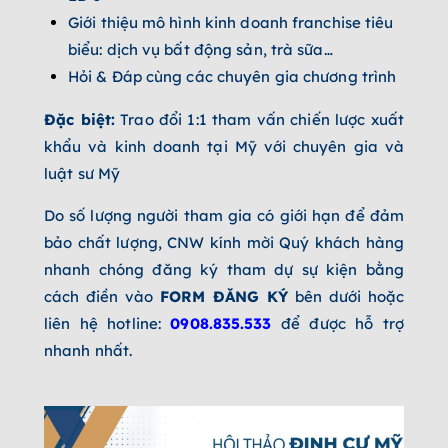
Giới thiệu mô hình kinh doanh franchise tiêu
biểu: dịch vụ bất động sản, trà sữa…
Hỏi & Đáp cùng các chuyên gia chương trình
Đặc biệt:
Trao đổi 1:1 tham vấn chiến lược xuất
khẩu và kinh doanh tại Mỹ với chuyên gia và
luật sư Mỹ
Do số lượng người tham gia có giới hạn để đảm
bảo chất lượng, CNW kính mời Quý khách hàng
nhanh chóng đăng ký tham dự sự kiện bằng
cách điền vào
FORM ĐĂNG KÝ
bên dưới hoặc
liên hệ hotline:
0908.835.533
để được hỗ trợ
nhanh nhất.