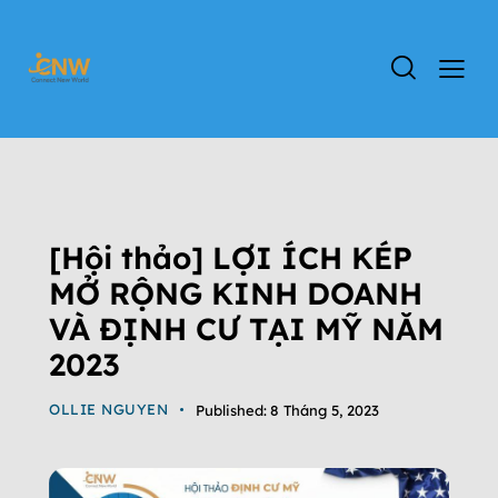
HỘI THẢO - SỰ KIỆN
ĐỊNH CƯ MỸ
TIN TỨC
TIN TỨC CHƯƠNG TRÌNH L-1
VISA L-1
[Hội thảo] LỢI ÍCH KÉP
MỞ RỘNG KINH DOANH
VÀ ĐỊNH CƯ TẠI MỸ NĂM
2023
OLLIE NGUYEN
Published:
8 Tháng 5, 2023