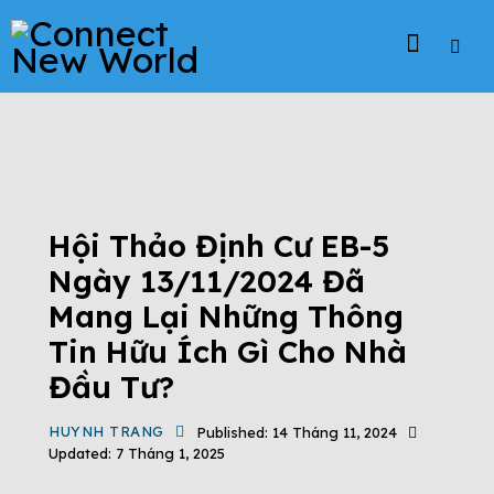
HỘI THẢO - SỰ KIỆN
DỰ ÁN EB-5
ĐỊNH CƯ EB-5
ĐỊNH CƯ MỸ
TIN TỨC
TIN TỨC CHƯƠNG TRÌNH EB-5
TỔNG QUAN CHƯƠNG TRÌNH EB-5
Hội Thảo Định Cư EB-5
Ngày 13/11/2024 Đã
Mang Lại Những Thông
Tin Hữu Ích Gì Cho Nhà
Đầu Tư?
HUYNH TRANG
Published:
14 Tháng 11, 2024
Updated:
7 Tháng 1, 2025