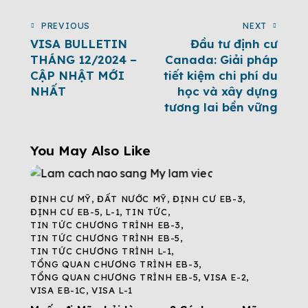
PREVIOUS
NEXT
VISA BULLETIN
Đầu tư định cư
THÁNG 12/2024 –
Canada: Giải pháp
CẬP NHẬT MỚI
tiết kiệm chi phí du
NHẤT
học và xây dựng
tương lai bền vững
You May Also Like
ĐỊNH CƯ MỸ
,
ĐẤT NƯỚC MỸ
,
ĐỊNH CƯ EB-3
,
ĐỊNH CƯ EB-5
,
L-1
,
TIN TỨC
,
TIN TỨC CHƯƠNG TRÌNH EB-3
,
TIN TỨC CHƯƠNG TRÌNH EB-5
,
TIN TỨC CHƯƠNG TRÌNH L-1
,
TỔNG QUAN CHƯƠNG TRÌNH EB-3
,
TỔNG QUAN CHƯƠNG TRÌNH EB-5
,
VISA E-2
,
VISA EB-1C
,
VISA L-1