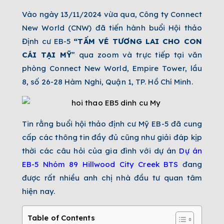
Vào ngày 13/11/2024 vừa qua, Công ty Connect
New World (CNW) đã tiến hành buổi Hội thảo
Định cư EB-5
“TẤM VÉ TƯƠNG LAI CHO CON
CÁI TẠI MỸ
” qua zoom và trực tiếp tại văn
phòng Connect New World, Empire Tower, lầu
8, số 26-28 Hàm Nghi, Quận 1, TP. Hồ Chí Minh.
Tin rằng buổi hội thảo định cư Mỹ EB-5 đã cung
cấp các thông tin đầy đủ cũng như giải đáp kịp
thời các câu hỏi của
gia đình
với dự
á
n
Dự án
EB-5 Nhóm 89 Hillwood City Creek BTS
đang
được rất nhiều anh chị nhà đầu tư quan tâm
hiện nay.
Table of Contents