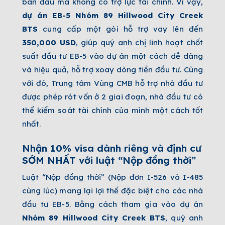
ban đầu mà không có trợ lực tài chính. Vì vậy,
dự án EB-5 Nhóm
89 Hillwood City Creek
BTS
cung cấp một gói hỗ trợ vay lên đến
350,000 USD
, giúp quý anh chị linh hoạt chốt
suất đầu tư EB-5 vào dự án một cách dễ dàng
và hiệu quả, hỗ trợ xoay dòng tiền đầu tư. Cùng
với đó, Trung tâm Vùng CMB hỗ trợ nhà đầu tư
được phép rót vốn ở 2 giai đoạn, nhà đầu tư có
thể kiểm soát tài chính của mình một cách tốt
nhất.
Nhận 10% visa dành riêng và định cư
SỚM NHẤT với luật “Nộp đồng thời”
Luật “Nộp đồng thời” (Nộp đơn I-526 và I-485
cùng lúc) mang lại lợi thế đặc biệt cho các nhà
đầu tư EB-5. Bằng cách tham gia vào dự án
Nhóm
89 Hillwood City Creek BTS
, quý anh